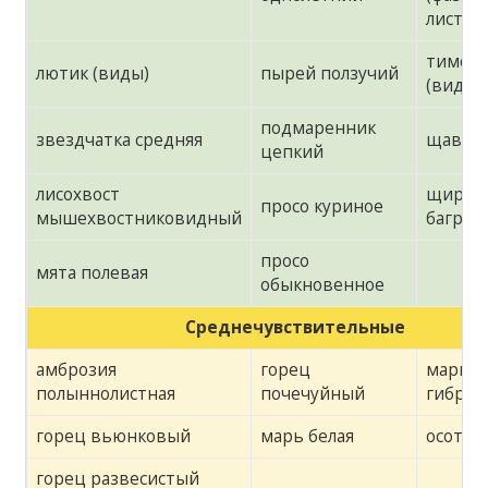
листа)
тимоф
лютик (виды)
пырей ползучий
(виды)
подмаренник
звездчатка средняя
щавель
цепкий
лисохвост
щириц
просо куриное
мышехвостниковидный
багрян
просо
мята полевая
обыкновенное
Среднечувствительные
амброзия
горец
марь
полыннолистная
почечуйный
гибрид
горец вьюнковый
марь белая
осот р
горец развесистый