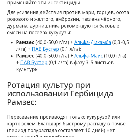
применяйте эти инсектициды.
Для усиления действия против мари, горцев, осота
розового и желтого, амброзии, паслёна чёрного,
дурмана, дурнишника рекомендуются баковые
смеси на посевах кукурузы:
Рамзес
(40,0-50,0 г/га) +
Альфа-Дикамба
(0,3-0,5
л/га) +
ПАВ Бустер
(0,1 л/га);
Рамзес
(40,0-50,0 г/га) +
Альфа-Маис
(10,0 г/га)
+
ПАВ Бустер
(0,1 л/га) в фазу 3-5 листьев
культуры.
Ротация культур при
использовании Гербицида
Рамзес:
Пересевание производят только кукурузой или
картофелем. Благодаря быстрому распаду в почве
(период полураспада составляет 10 дней) нет