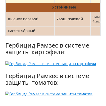
Устойчивые
чистец
вьюнок полевой
хвощ полевой
болот
паслён чёрный
Гербицид Рамзес в системе
защиты картофеля:
Гербицид Рамзес в системе
защиты томатов: