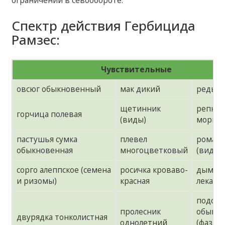
ограничений в севообороте.
Спектр действия Гербицида
Рамзес:
Чувствительные
овсюг обыкновенный
мак дикий
редька
щетинник
репни
горчица полевая
(виды)
морщи
пастушья сумка
плевел
ромаш
обыкновенная
многоцветковый
(виды)
сорго алеппское (семена
росичка кроваво-
дымян
и ризомы)
красная
лекарс
подсол
пролесник
обыкн
двурядка тонколистная
однолетний
(фаза 2