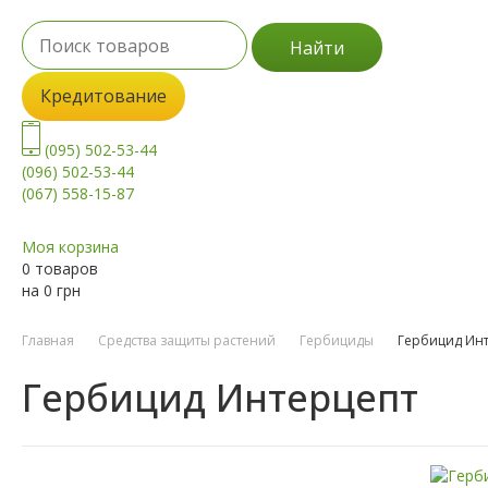
Найти
Кредитование
(095) 502-53-44
(096) 502-53-44
(067) 558-15-87
Моя корзина
0 товаров
на
0
грн
Главная
Средства защиты растений
Гербициды
Гербицид Ин
Гербицид Интерцепт