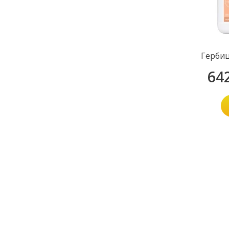
Гербиц
64