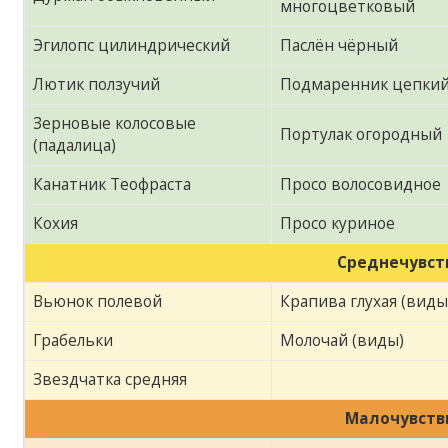
многоцветковый
Эгилопс цилиндрический
Паслён чёрный
Лютик ползучий
Подмаренник цепки
Зерновые колосовые
Портулак огородный
(падалица)
Канатник Теофраста
Просо волосовидное
Кохия
Просо куриное
Среднечувст
Вьюнок полевой
Крапива глухая (виды
Грабельки
Молочай (виды)
Звездчатка средняя
Малочувств