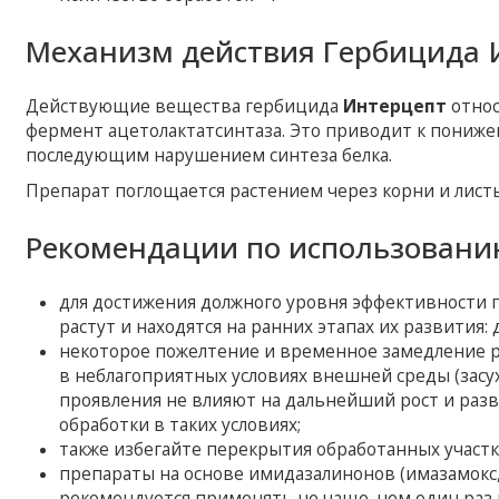
Механизм действия Гербицида 
Действующие вещества гербицида
Интерцепт
относ
фермент ацетолактатсинтаза. Это приводит к пониже
последующим нарушением синтеза белка.
Препарат поглощается растением через корни и листь
Рекомендации по использовани
для достижения должного уровня эффективности п
растут и находятся на ранних этапах их развития: 
некоторое пожелтение и временное замедление р
в неблагоприятных условиях внешней среды (засух
проявления не влияют на дальнейший рост и разв
обработки в таких условиях;
также избегайте перекрытия обработанных участ
препараты на основе имидазалинонов (имазамокс,
рекомендуется применять не чаще, чем один раз в