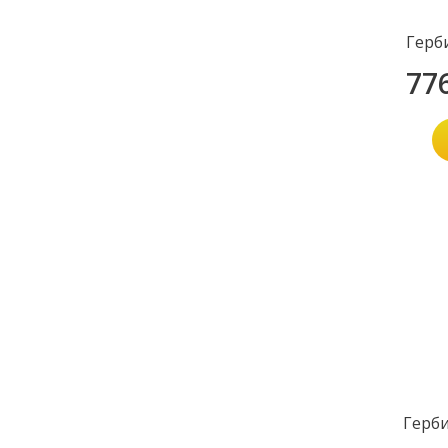
Герб
77
Герб