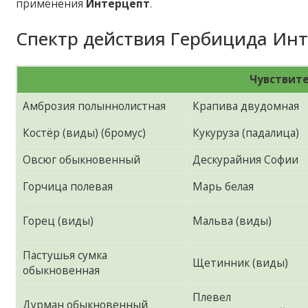
применения
Интерцепт
.
Спектр действия Гербицида Инт
Чувствите
Амброзия полыннолистная
Крапива двудомная
Костёр (виды) (бромус)
Кукуруза (падалица)
Овсюг обыкновенный
Дескурайния Софии
Горчица полевая
Марь белая
Горец (виды)
Мальва (виды)
Пастушья сумка
Щетинник (виды)
обыкновенная
Плевел
Дурман обыкновенный