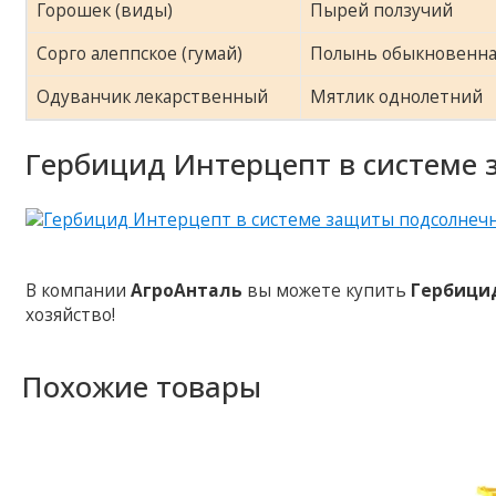
Горошек (виды)
Пырей ползучий
Сорго алеппское (гумай)
Полынь обыкновенна
Одуванчик лекарственный
Мятлик однолетний
Гербицид Интерцепт в системе 
В компании
АгроАнталь
вы можете купить
Гербици
хозяйство!
Похожие товары