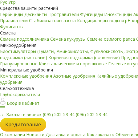
Рус
Укр
Средства защиты растений
Гербициды
Десиканты
Протравители
Фунгициды
Инсектициды
А
Прилипатели
Стабилизаторы азота
Кондиционеры воды и pH-к
Фумиганты
Семена
Семена подсолнечника
Семена кукурузы
Семена озимого рапса
Микроудобрения
Биостимуляторы (Гуматы, Аминокислоты, Фульвокислоты, Экст
подкормка (листовые)
Корневая подкормка (почвенные)
Предпо
Гранулированные
Кристаллические и порошковые
Гелевые и су
Минеральные удобрения
Комплексные удобрения
Азотные удобрения
Калийные удобрен
удобрения
Сельхозтехника
Глубокорыхлители
Вход в кабинет
Заказать звонок
(095) 502-53-44
(096) 502-53-44
Кредитование
О компании
Новости
Доставка и оплата
Как заказать
Обмен и в