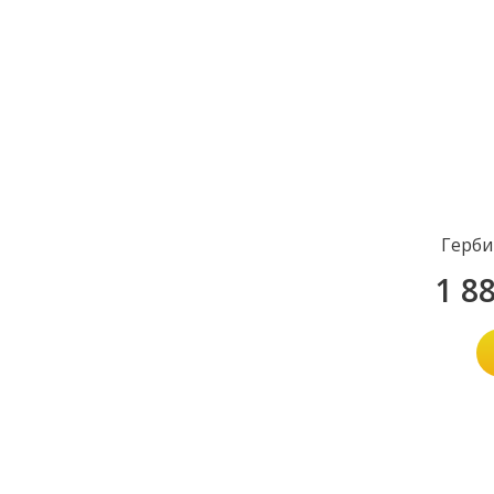
Герби
1 8