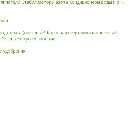
илипатели
Стабилизаторы азота
Кондиционеры воды и pH-
имой
подкормка (листовые)
Корневая подкормка (почвенные)
е
Гелевые и суспензионные
 удобрения