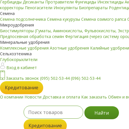
Гербициды
Десиканты
Протравители
Фунгициды
Инсектициды
А
корректоры
Пеногасители
Инокулянты
Биопрепараты
Родентиц
Семена
Семена подсолнечника
Семена кукурузы
Семена озимого рапса
Микроудобрения
Биостимуляторы (Гуматы, Аминокислоты, Фульвокислоты, Экст
Предпосевная обработка семян
Фертигация (через систему ор
Минеральные удобрения
Комплексные удобрения
Азотные удобрения
Калийные удобрен
Сельхозтехника
Глубокорыхлители
Вход в кабинет
Заказать звонок
(095) 502-53-44
(096) 502-53-44
Кредитование
О компании
Новости
Доставка и оплата
Как заказать
Обмен и в
Найти
Кредитование