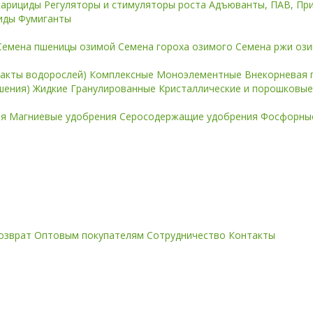
карициды
Регуляторы и стимуляторы роста
Адъюванты, ПАВ, Пр
иды
Фумиганты
Семена пшеницы озимой
Семена гороха озимого
Семена ржи оз
ракты водорослей)
Комплексные
Моноэлементные
Внекорневая 
ошения)
Жидкие
Гранулированные
Кристаллические и порошковы
ия
Магниевые удобрения
Серосодержащие удобрения
Фосфорные
озврат
Оптовым покупателям
Сотрудничество
Контакты