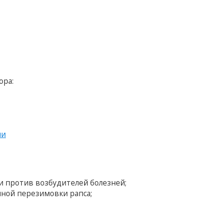
ора:
ии
и против возбудителей болезней;
чной перезимовки рапса;