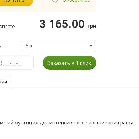
3 165.00
грн
оплате
а
5 л
Заказать в 1 клик
ывы
мный фунгицид для интенсивного выращивания рапса,