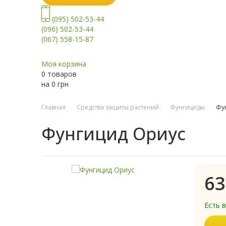
(095) 502-53-44
(096) 502-53-44
(067) 558-15-87
Моя корзина
0 товаров
на
0
грн
Главная
Средства защиты растений
Фунгициды
Фу
Фунгицид Ориус
63
Есть 