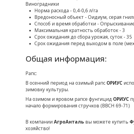
Виноградники
Норма расхода - 0,4-0,6 л/га
Вредоносный объект - Оидиум, серая гнил
Способ и время обработки - Опрыскивани
Максимальная кратность обработок - 3
Срок ожидания до сбора урожая, суток - 35
Срок ожидания перед выходом в поле (мех
Общая информация:
Рапс:
В осенний период на озимый рапс
ОРИУС
испо
зимовку культуры.
На озимом и яровом рапсе фунгицид
ОРИУС
п
начало формирования стручков (ВВСН 69-71)
В компании
АгроАнталь
вы можете купить
Ф
хозяйство!