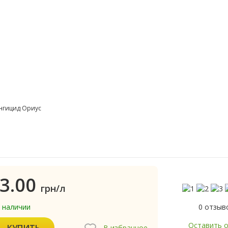
нгицид Ориус
3.00
грн/л
0 отзыв
в наличии
Оставить 
КУПИТЬ
В избранное