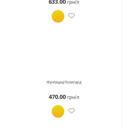
633.00
грн/л
Фунгицид Полигард
470.00
грн/л