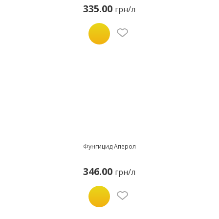
335.00
грн/л
Фунгицид Аперол
346.00
грн/л