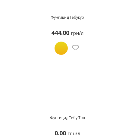
Фунгицид Тебукур
444.00
грн/л
Фунгицид Тебу Топ
0.00
грн/л