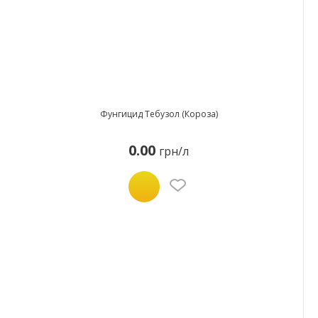
Фунгицид Тебузол (Короза)
0.00
грн/л