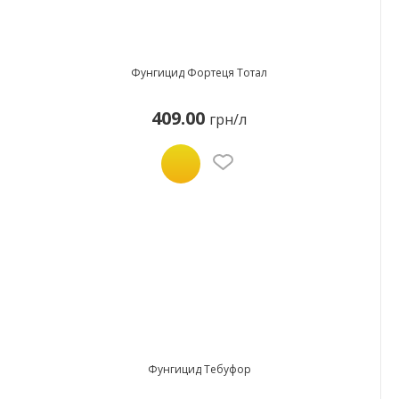
Фунгицид Фортеця Тотал
409.00
грн/л
Фунгицид Тебуфор