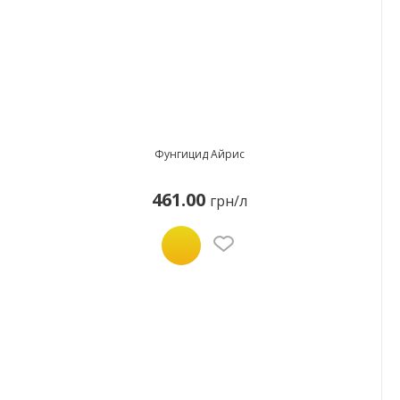
Фунгицид Айрис
461.00
грн/л