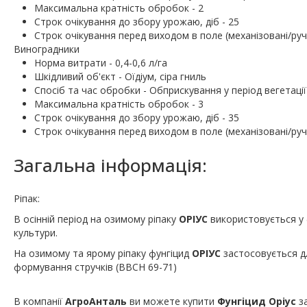
Максимальна кратність обробок - 2
Строк очікування до збору урожаю, діб - 25
Строк очікування перед виходом в поле (механізовані/ручн
Виноградники
Норма витрати - 0,4-0,6 л/га
Шкідливий об'єкт - Оїдіум, сіра гниль
Спосіб та час обробки - Обприскування у період вегетаці
Максимальна кратність обробок - 3
Строк очікування до збору урожаю, діб - 35
Строк очікування перед виходом в поле (механізовані/ручн
Загальна інформація:
Ріпак:
В осінній період на озимому ріпаку
ОРІУС
використовується у 
культури.
На озимому та ярому ріпаку фунгіцид
ОРІУС
застосовується дл
формування стручків (ВВСН 69-71)
В компанії
АгроАнталь
ви можете купити
Фунгіцид Оріус
з