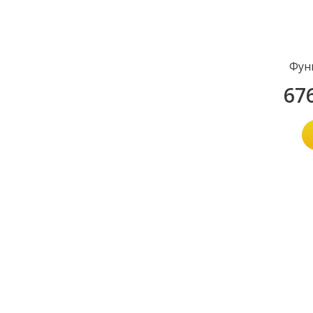
Фун
67