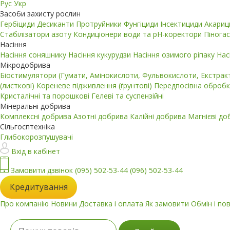
Рус
Укр
Засоби захисту рослин
Гербіциди
Десиканти
Протруйники
Фунгіциди
Інсектициди
Акари
Стабілізатори азоту
Кондиціонери води та pH-коректори
Пінога
Насіння
Насіння соняшнику
Насіння кукурудзи
Насіння озимого ріпаку
Нас
Мікродобрива
Біостимулятори (Гумати, Амінокислоти, Фульвокислоти, Екстра
(листкові)
Кореневе підживлення (ґрунтові)
Передпосівна обробк
Кристалічні та порошкові
Гелеві та суспензійні
Мінеральні добрива
Комплексні добрива
Азотні добрива
Калійні добрива
Магнієві д
Сільгосптехніка
Глибокорозпушувачі
Вхід в кабінет
Замовити дзвінок
(095) 502-53-44
(096) 502-53-44
Кредитування
Про компанію
Новини
Доставка і оплата
Як замовити
Обмін і по