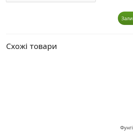
Зали
Схожі товари
Фунг