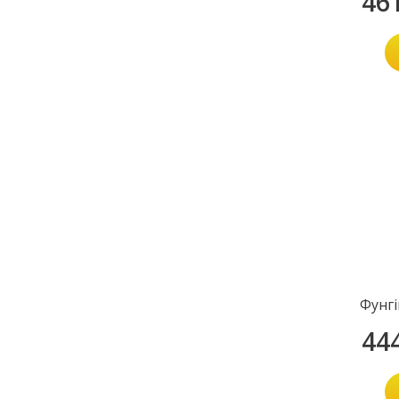
46
Фунг
44