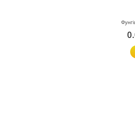
Фунгі
0