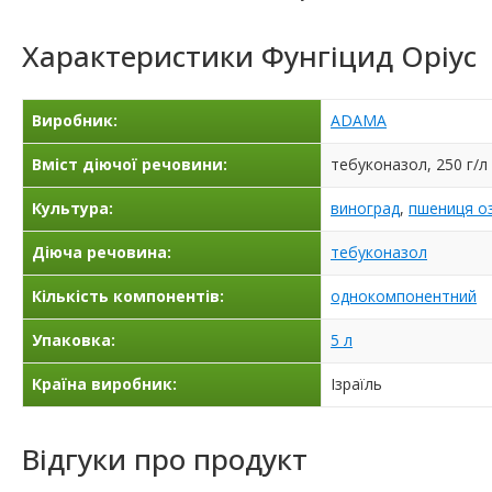
Характеристики
Фунгіцид Оріус
Виробник:
ADAMA
Вміст діючої речовини:
тебуконазол, 250 г/л
Культура:
виноград
,
пшениця о
Діюча речовина:
тебуконазол
Кількість компонентів:
однокомпонентний
Упаковка:
5 л
Країна виробник:
Ізраїль
Відгуки про продукт