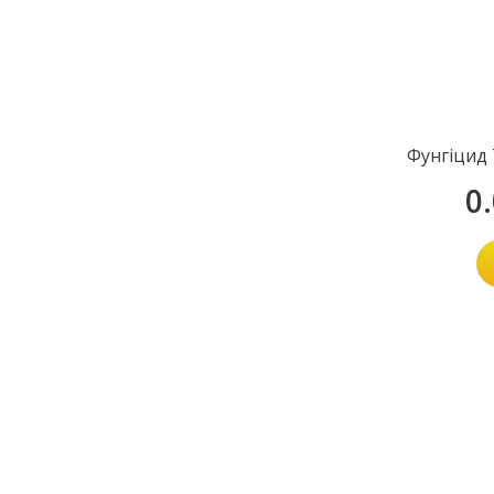
Фунгiцид 
0