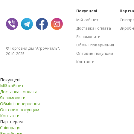
Покупцеві
Партн
Мій кабінет
Співпр
Доставка і оплата
Виробн
Як замовити
Обмін і повернення
© Торговий дім "АгроАнталь",
Оптовим покупцям
2010–2025
Контакти
Покупцеві
Мій кабінет
Доставка і оплата
Як замовити
Обмін і повернення
Оптовим покупцям
Контакти
Партнерам
Співпраця
Виробники