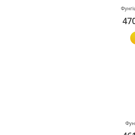
Фунгі
47
Фун