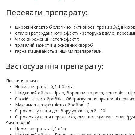
Переваги препарату:
широкий спектр біологічної активності проти збудників х
еталон ретардантного ефекту - запорука вдалої перезимів
чітко виражений "стоп-ефект";
тривалий захист від основних хвороб;
гарна змішуваність з іншими препаратами.
Застосування препарату:
Пшениця озима
Норма витрати - 0,5-1,0 л/га
Шкідливий об'єкт - Іржа, борошниста роса, септоріоз, пі
Спосіб та час обробки - Обприскування при появі перши
Максимальна кратність обробок - 2
Строк очікування до збору урожаю, діб - 30
Строк очікування перед виходом в поле (механізовані/ручн
Ячмінь ярий
Норма витрати - 1,0 л/га
Шкідливий об'єкт - Борошниста роса, сітчаста плямистіст