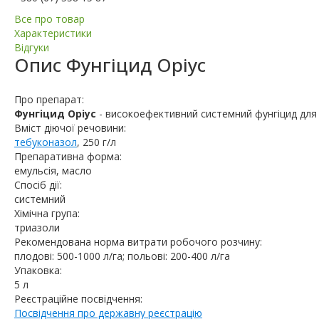
Все про товар
Характеристики
Відгуки
Опис
Фунгіцид Оріус
Про препарат:
Фунгіцид Оріус
- високоефективний системний фунгіцид для 
Вміст діючої речовини:
тебуконазол
, 250 г/л
Препаративна форма:
емульсія, масло
Спосіб дії:
системний
Хімічна група:
триазоли
Рекомендована норма витрати робочого розчину:
плодові: 500-1000 л/га; польові: 200-400 л/га
Упаковка:
5 л
Реєстраційне посвідчення:
Посвідчення про державну реєстрацію