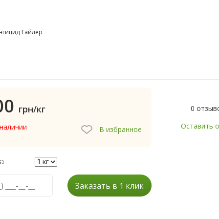
нгицид Тайлер
00
грн/кг
0 отзыв
Оставить 
 наличии
В избранное
а
Заказать в 1 клик