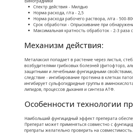
Виноградники
Спектр действия - Милдью
Норма расхода, г/га - 2,5
Норма расхода рабочего раствора, л/га - 500-80
Срок обработки - Опрыскивание при обнаружен
Максимальная кратность обработок - 2-3 раза с
Механизм действия:
Металаксил попадает в растение через листья, сте
возбудителями грибковых болезней (фитофторз, ал
защитными и лечебными фунгицидными свойствами, 
следствие - ингибирование протеина в клетках пат
ингибирует сульфогидридные группы в аминокислота
липидов, процессов дыхания и синтеза АТФ.
Особенности технологии п
Наибольший фунгицидный эффект преперата обеспечи
Преперат может применяться совместно с фунгицида
препраты желательно проверить на совместимость.