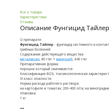
Все о товаре
Характеристики
Отзывы
Описание
Фунгицид Тайле
О препарате:
Фунгицид Тайлер
- фунгицид системного и контак
грибных болезней
Содержание действующего вещества:
металаксил
, 80 г/кг +
манкоцеб
, 640 г/кг
Препаративная форма:
порошок который смачивается
Классификация ВОЗ, токсикологическая характерист
III класс опасности
Норма расхода рабочего раствора:
на картофеле и томатах: 200-400 л/га; на виноградни
Упаковка:
1 кг