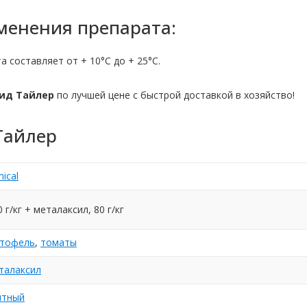
енения препарата:
 составляет от + 10°С до + 25°С.
ид Тайлер
по лучшей цене с быстрой доставкой в хозяйство!
Тайлер
ical
 г/кг + металаксил, 80 г/кг
ртофель
,
томаты
талаксил
нтный