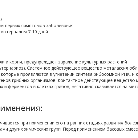
0
ии первых симптомов заболевания
 интервалом 7-10 дней
бли и корни, предупреждает заражение культурных растений
ьтернариоз). Системное действующее вещество металаксил обл
которые проявляются в угнетении синтеза рибосомной РНК, и к
огенов грибных организмов. Контактное действующее вещество
х и ферментов в клетках грибов, негативно сказывается на ме
рименения:
вается при применении его на ранних стадиях развития болез
ми других химических групп. Перед применением баковых смес