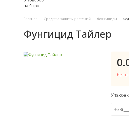
на
0
грн
Главная
Средства защиты растений
Фунгициды
Фу
Фунгицид Тайлер
0.
Нет в
Упаковк