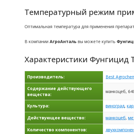
Температурный режим прим
Оптимальная температура для применения препарата
В компании
АгроАнталь
вы можете купить
Фунгиц
Характеристики
Фунгицид 
Производитель:
Best Agrochem
Содержание действующего
манкоцеб, 640
вещества:
Культура:
виноград
,
ка
Действующее вещество:
манкоцеб
,
ме
Количество компонентов:
двухкомпоне