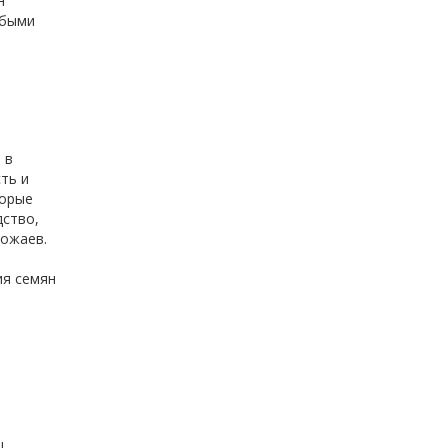
н
обыми
 в
ть и
торые
дство,
рожаев.
ия семян
!