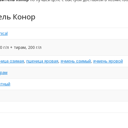
ель Конор
ical
0 г/л + тирам, 200 г/л
ница озимая
,
пшеница яровая
,
ячмень озимый
,
ячмень яровой
ирам
нтный