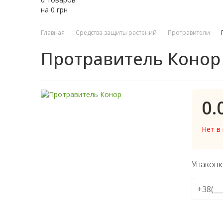
на
0
грн
Главная
Средства защиты растений
Протравители
Протравитель Конор
0.
Нет в
Упаковк