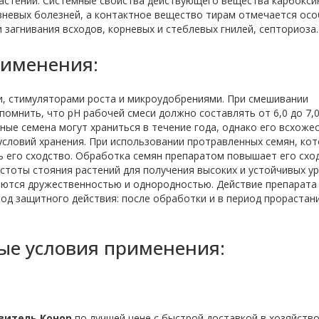
растений. Системные свойства действующего вещества карбокси
вневых болезней, а контактное вещество тирам отмечается ос
загнивания всходов, корневых и стеблевых гнилей, септориоза.
рименения:
и, стимуляторами роста и микроудобрениями. При смешивании
омнить, что рН рабочей смеси должно составлять от 6,0 до 7,0
е семена могут храниться в течение года, однако его всхожес
 условий хранения. При использовании протравленных семян, ко
 его сходство. Обработка семян препаратом повышает его схо
тоты стояния растений для получения высоких и устойчивых у
аются дружественностью и однородностью. Действие препарата
иод защитного действия: после обработки и в период прорастан
е условия применения:
витель Конор
по лучшей цене с быстрой доставкой в хозяйство