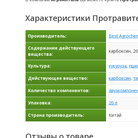
Характеристики
Протравит
Производитель:
Best Agrochem
Содержание действующего
карбоксин, 20
вещества:
Культура:
кукуруза
,
пше
Действующее вещество:
карбоксин
,
т
Количество компонентов:
двухкомпоне
Упаковка:
20 л
Страна производитель:
Китай
Отзывы о товаре