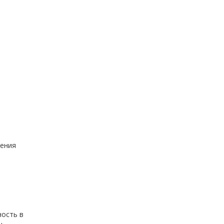
вения
ность в