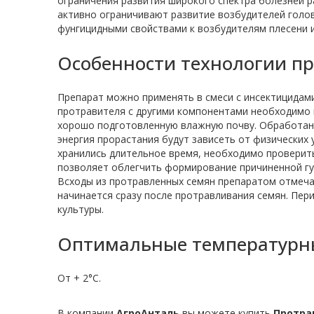
ограничения развития широкого спектра болезней 
активно ограничивают развитие возбудителей голо
фунгицидными свойствами к возбудителям плесени и 
Особенности технологии п
Препарат можно применять в смеси с инсектицидам
протравителя с другими компонентами необходимо п
хорошо подготовленную влажную почву. Обработанны
энергия прорастания будут зависеть от физических
хранились длительное время, необходимо проверить
позволяет облегчить формирование причиненной гус
Всходы из протравленных семян препаратом отмеч
начинается сразу после протравливания семян. Пер
культуры.
Оптимальные температурны
От + 2°С.
В компании
АгроАнталь
вы можете купить
Протра