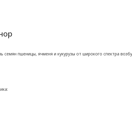
нор
ль семян пшеницы, ячменя и кукурузы от широкого спектра возб
ика: