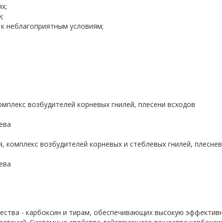
х;
;
 к неблагоприятным условиям;
комплекс возбудителей корневых гнилей, плесени всходов
ева
я, комплекс возбудителей корневых и стеблевых гнилей, плесне
ева
ества - карбоксин и тирам, обеспечивающих высокую эффектив