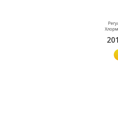
Регу
Хлорм
(
20