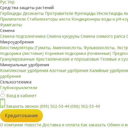
Рус
Укр
Средства защиты растений
Гербициды
Десиканты
Протравители
Фунгициды
Инсектициды
А
Прилипатели
Стабилизаторы азота
Кондиционеры воды и pH-к
Фумиганты
Семена
Семена подсолнечника
Семена кукурузы
Семена озимого рапса
Микроудобрения
Биостимуляторы (Гуматы, Аминокислоты, Фульвокислоты, Экст
подкормка (листовые)
Корневая подкормка (почвенные)
Предпо
Гранулированные
Кристаллические и порошковые
Гелевые и су
Минеральные удобрения
Комплексные удобрения
Азотные удобрения
Калийные удобрен
удобрения
Сельхозтехника
Глубокорыхлители
Вход в кабинет
Заказать звонок
(095) 502-53-44
(096) 502-53-44
Кредитование
О компании
Новости
Доставка и оплата
Как заказать
Обмен и в