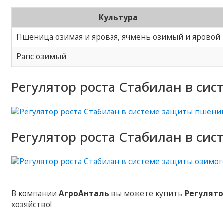
Культура
Пшеница озимая и яровая, ячмень озимый и яровой
Рапс озимый
Регулятор роста Стабилан в си
Регулятор роста Стабилан в сис
В компании
АгроАнталь
вы можете купить
Регулято
хозяйство!