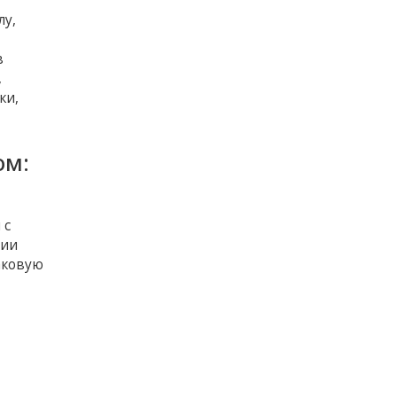
лу,
в
,
ки,
ом:
 с
нии
аковую