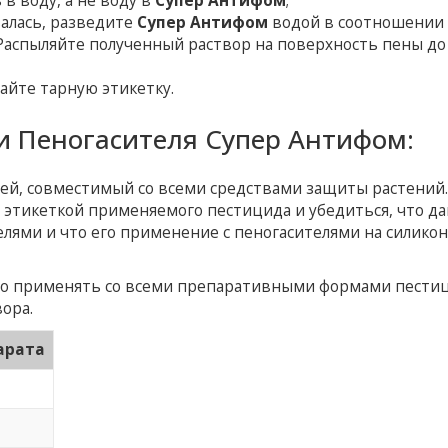
 в воду, а не воду в
Супер Антифом
;
валась, разведите
Супер Антифом
водой в соотношении 9
 Распыляйте полученный раствор на поверхность пены до
йте тарную этикетку.
и Пеногасителя Супер Антифом:
сей, совместимый со всеми средствами защиты растений
с этикеткой применяемого пестицида и убедиться, что д
елями и что его применение с пеногасителями на силико
о применять со всеми препаративными формами пести
ора.
арата
о
о