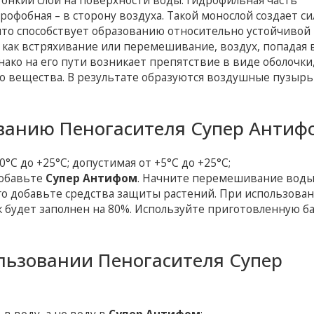
тонкий слой на поверхности воды: гидрофильная часть
офобная – в сторону воздуха. Такой монослой создает си
то способствует образованию относительно устойчивой
 как встряхивание или перемешивание, воздух, попадая 
ако на его пути возникает препятствие в виде оболочки
о вещества. В результате образуются воздушные пузырь
ванию Пеногасителя Супер Антиф
°С до +25°С; допустимая от +5°С до +25°С;
добавьте
Супер Антифом
. Начните перемешивание воды
го добавьте средства защиты растений. При использова
ак будет заполнен на 80%. Используйте приготовленную б
льзовании Пеногасителя Супер