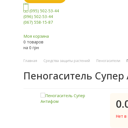
(095) 502-53-44
(096) 502-53-44
(067) 558-15-87
Моя корзина
0 товаров
на
0
грн
Главная
Средства защиты растений
Пеногасители
Пеногаситель Супер
0.
Нет в