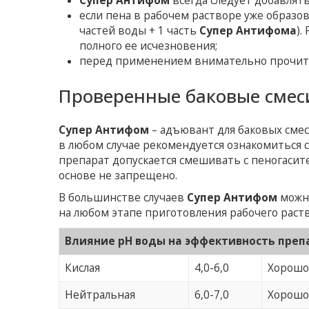
Супер Антифом
всегда следует добавлять
если пена в рабочем растворе уже образо
частей воды + 1 часть
Супер Антифома
).
полного ее исчезновения;
перед применением внимательно прочита
Проверенные баковые смес
Супер Антифом
– адъювант для баковых сме
в любом случае рекомендуется ознакомиться 
препарат допускается смешивать с пеногасит
основе не запрещено.
В большинстве случаев
Супер Антифом
можн
на любом этапе приготовления рабочего раств
Влияние pH воды на эффективность преп
Кислая
4,0-6,0
Хорош
Нейтральная
6,0-7,0
Хорош