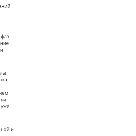
ений
 фаз
ание
 и
улы
нка
нием
нки
 уже
ьной и