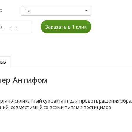
а
1 л
Заказать в 1 клик
ывы
пер Антифом
органо-силикатный сурфактант для предотвращения обра
ений, совместимый со всеми типами пестицидов