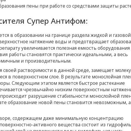
бразования пены при работе со средствами защиты раст
сителя Супер Антифом:
тся в образовании на границе раздела жидкой и газовой
верхностное натяжение воды и предотвращает образов
препарату увеличивается полезная емкость оборудования
вия работы становятся практически идеальными, а весь
номичным и производительным.
ря своей растворимости в данной среде, замещает молек
ся в поверхностном слое. В результате монослойная пле
поры. Следующим этапом является быстрое растекание
спечивается чрезвычайно низким поверхностным натяже
и происходит разрушение стабильности монослойной пле
ате образование новой пены становится невозможным, а
творе, содержащем даже минимальную концентрацию
 поверхностно-активного вещества состоит из гидрофил