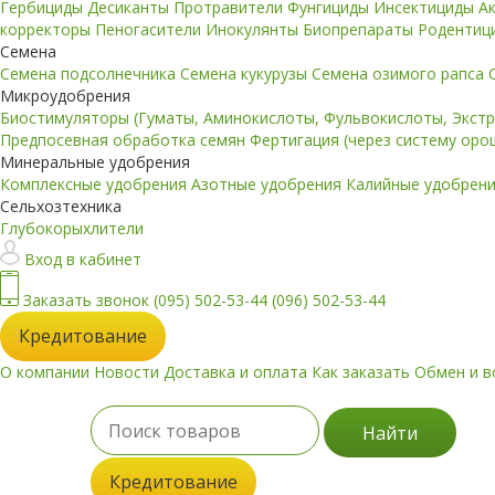
Гербициды
Десиканты
Протравители
Фунгициды
Инсектициды
А
корректоры
Пеногасители
Инокулянты
Биопрепараты
Родентиц
Семена
Семена подсолнечника
Семена кукурузы
Семена озимого рапса
Микроудобрения
Биостимуляторы (Гуматы, Аминокислоты, Фульвокислоты, Экст
Предпосевная обработка семян
Фертигация (через систему ор
Минеральные удобрения
Комплексные удобрения
Азотные удобрения
Калийные удобрен
Сельхозтехника
Глубокорыхлители
Вход в кабинет
Заказать звонок
(095) 502-53-44
(096) 502-53-44
Кредитование
О компании
Новости
Доставка и оплата
Как заказать
Обмен и в
Найти
Кредитование