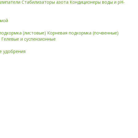
илипатели
Стабилизаторы азота
Кондиционеры воды и pH-
имой
подкормка (листовые)
Корневая подкормка (почвенные)
е
Гелевые и суспензионные
 удобрения