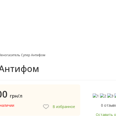
Пеногаситель Супер Антифом
 Антифом
00
грн/л
0 отзыв
 наличии
В избранное
Оставить 