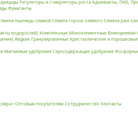
карициды
Регуляторы и стимуляторы роста
Адъюванты, ПАВ, Пр
иды
Фумиганты
Семена пшеницы озимой
Семена гороха озимого
Семена ржи оз
ракты водорослей)
Комплексные
Моноэлементные
Внекорневая 
ошения)
Жидкие
Гранулированные
Кристаллические и порошковы
ия
Магниевые удобрения
Серосодержащие удобрения
Фосфорные
озврат
Оптовым покупателям
Сотрудничество
Контакты