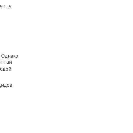
:1 (9
. Однако
анный
новой
цидов