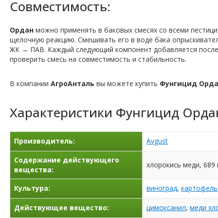
Совместимость:
Ордан
можно применять в баковых смесях со всеми пестици
щелочную реакцию. Смешивать его в воде бака опрыскивател
ЖК → ПАВ. Каждый следующий компонент добавляется после
проверить смесь на совместимость и стабильность.
В компании
АгроАнталь
вы можете купить
Фунгицид Орд
Характеристики
Фунгицид Орда
Производитель:
Avgust
Содержание действующего
хлорокись меди, 689 г
вещества:
Культура:
виноград
,
картофель
Действующее вещество:
цимоксанил
,
меди хл