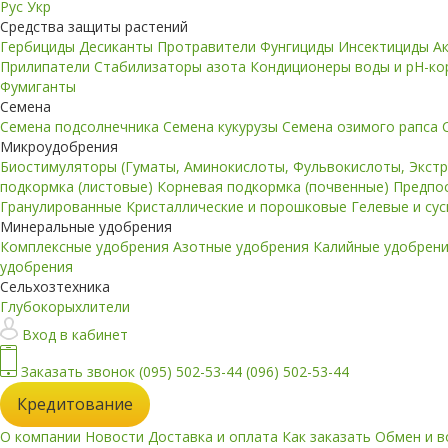
Рус
Укр
Средства защиты растений
Гербициды
Десиканты
Протравители
Фунгициды
Инсектициды
А
Прилипатели
Стабилизаторы азота
Кондиционеры воды и pH-к
Фумиганты
Семена
Семена подсолнечника
Семена кукурузы
Семена озимого рапса
Микроудобрения
Биостимуляторы (Гуматы, Аминокислоты, Фульвокислоты, Экст
подкормка (листовые)
Корневая подкормка (почвенные)
Предпо
Гранулированные
Кристаллические и порошковые
Гелевые и су
Минеральные удобрения
Комплексные удобрения
Азотные удобрения
Калийные удобрен
удобрения
Сельхозтехника
Глубокорыхлители
Вход в кабинет
Заказать звонок
(095) 502-53-44
(096) 502-53-44
Кредитование
О компании
Новости
Доставка и оплата
Как заказать
Обмен и в