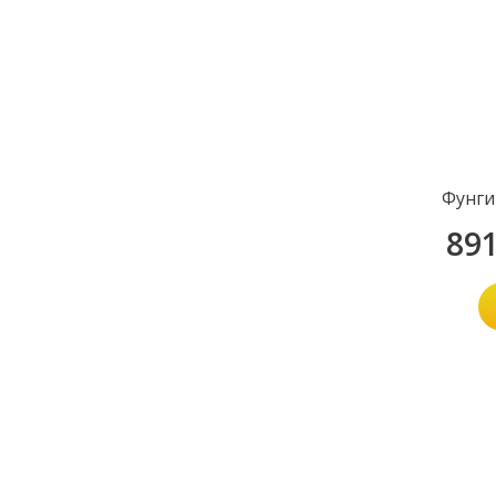
Фунги
89