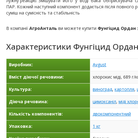
лужну реакцію. Змішувати його у воді бака обприскувача с
ПАР. Кожний наступний компонент додається після повного р
суміш на сумісність та стабільність
В компанії
АгроАнталь
ви можете купити
Фунгіцид Ордан
Характеристики
Фунгіцид Орда
Виробник:
Avgust
Вміст діючої речовини:
хлорокис міді, 689 г/к
Культура:
виноград
,
картопля
,
Діюча речовина:
цимоксаніл
,
міді хлор
Кількість компонентів:
двокомпонентний
Упаковка:
1 кг