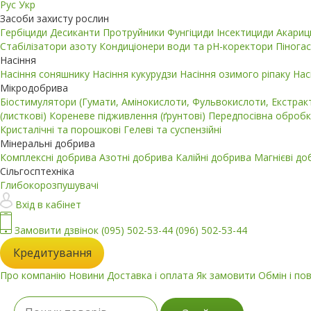
Рус
Укр
Засоби захисту рослин
Гербіциди
Десиканти
Протруйники
Фунгіциди
Інсектициди
Акари
Стабілізатори азоту
Кондиціонери води та pH-коректори
Пінога
Насіння
Насіння соняшнику
Насіння кукурудзи
Насіння озимого ріпаку
Нас
Мікродобрива
Біостимулятори (Гумати, Амінокислоти, Фульвокислоти, Екстра
(листкові)
Кореневе підживлення (ґрунтові)
Передпосівна обробк
Кристалічні та порошкові
Гелеві та суспензійні
Мінеральні добрива
Комплексні добрива
Азотні добрива
Калійні добрива
Магнієві д
Сільгосптехніка
Глибокорозпушувачі
Вхід в кабінет
Замовити дзвінок
(095) 502-53-44
(096) 502-53-44
Кредитування
Про компанію
Новини
Доставка і оплата
Як замовити
Обмін і по