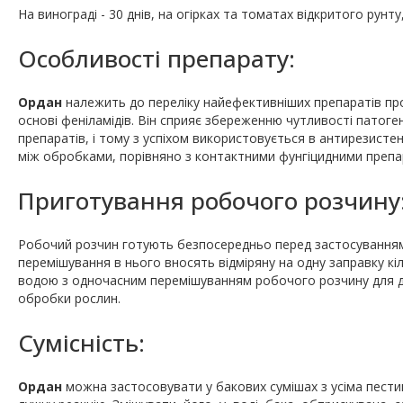
На винограді - 30 днів, на огірках та томатах відкритого рунту,
Особливості препарату:
Ордан
належить до переліку найефективніших препаратів про
основі феніламідів. Він сприяє збереженню чутливості патогені
препаратів, і тому з успіхом використовується в антирезисте
між обробками, порівняно з контактними фунгіцидними препа
Приготування робочого розчину
Робочий розчин готують безпосередньо перед застосуванням
перемішування в нього вносять відміряну на одну заправку к
водою з одночасним перемішуванням робочого розчину для до
обробки рослин.
Сумісність:
Ордан
можна застосовувати у бакових сумішах з усіма пест