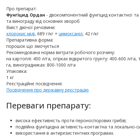
Про препарат:
Фунгіцид Ордан
- двокомпонентний фунгіцид контактної та л
та винограду від основних хвороб
Вміст діючої речовини:
хлорокис міді
, 689 г/кг +
цимоксаніл
, 42 г/кг
Препаративна форма:
порошок що змочується
Рекомендована норма витрати робочого розчину:
на картоплі: 400 л/га, огірках відкритого грунту: 400-600 л/га,
га, виноградниках: 800-1000 л/га
Упаковка:
1 кг
Реєстраційне посвідчення:
Посвідчення про державну реєстрацію
Переваги препарату:
висока ефективність проти пероноспорових грибів;
подвійна фунгіцидна активність-контактна та локально-с
використання в антирезистентних програмах.