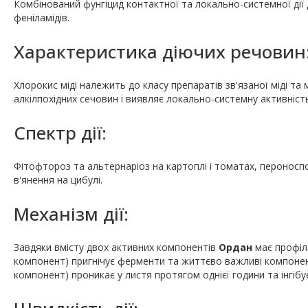
Комбінований фунгіцид контактної та локально-системної дії 
феніламідів.
Характеристика діючих речовин
Хлорокис міді належить до класу препаратів зв'язаної міді т
алкілпохідних сечовин і виявляє локально-системну активність
Спектр дії:
Фітофтороз та альтернаріоз на картоплі і томатах, пероноспо
в'янення на цибулі.
Механізм дії:
Завдяки вмісту двох активних компонентів
Ордан
має профіл
компонент) пригнічує ферменти та життєво важливі компонен
компонент) проникає у листя протягом однієї години та інгібує