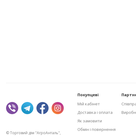
Покупцеві
Партн
Мій кабінет
Співпр
Доставка і оплата
Виробн
Як замовити
Обмін і повернення
© Торговий дім "АгроАнталь",