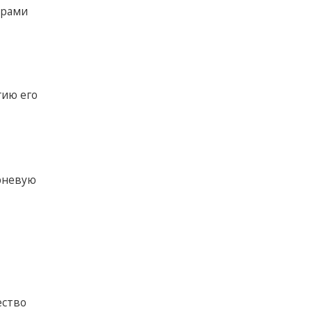
урами
гию его
орневую
ество