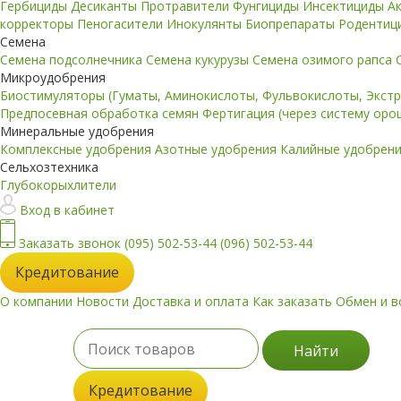
Гербициды
Десиканты
Протравители
Фунгициды
Инсектициды
А
корректоры
Пеногасители
Инокулянты
Биопрепараты
Родентиц
Семена
Семена подсолнечника
Семена кукурузы
Семена озимого рапса
Микроудобрения
Биостимуляторы (Гуматы, Аминокислоты, Фульвокислоты, Экст
Предпосевная обработка семян
Фертигация (через систему ор
Минеральные удобрения
Комплексные удобрения
Азотные удобрения
Калийные удобрен
Сельхозтехника
Глубокорыхлители
Вход в кабинет
Заказать звонок
(095) 502-53-44
(096) 502-53-44
Кредитование
О компании
Новости
Доставка и оплата
Как заказать
Обмен и в
Найти
Кредитование