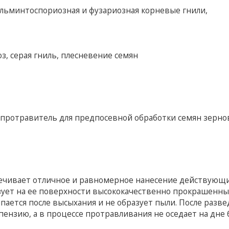
гельминтоспориозная и фузариозная корневые гнили,
оз, серая гниль, плесневение семян
ротравитель для предпосевной обработки семян зерно
печивает отличное и равномерное нанесение действующ
зует на ее поверхности высококачественно прокрашенны
пается после высыхания и не образует пыли. После разв
ензию, а в процессе протравливания не оседает на дне б