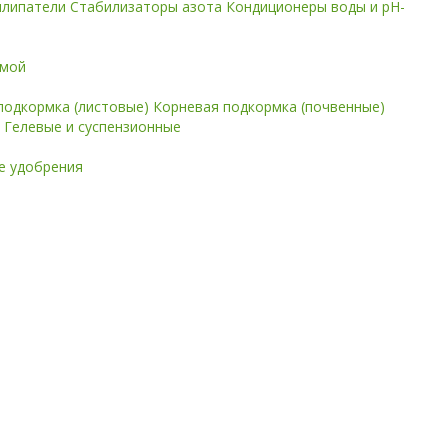
илипатели
Стабилизаторы азота
Кондиционеры воды и pH-
имой
подкормка (листовые)
Корневая подкормка (почвенные)
е
Гелевые и суспензионные
 удобрения