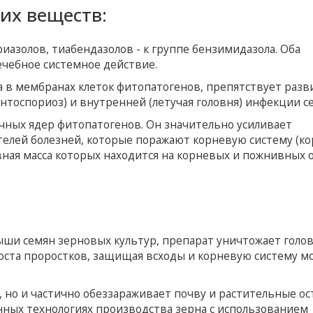
их веществ:
риазолов, тиабендазолов - к группе бензимидазола. Оба
ечебное системное действие.
а в мембранах клеток фитопатогенов, препятствует раз
нтоспориоз) и внутренней (летучая головня) инфекции с
чных ядер фитопатогенов. Он значительно усиливает
телей болезней, которые поражают корневую систему (к
вная масса которых находится на корневых и пожнивных 
ыши семян зерновых культур, препарат уничтожает голо
роста проростков, защищая всходы и корневую систему м
 но и частично обеззараживает почву и растительные ос
нных технологиях производства зерна с использованием