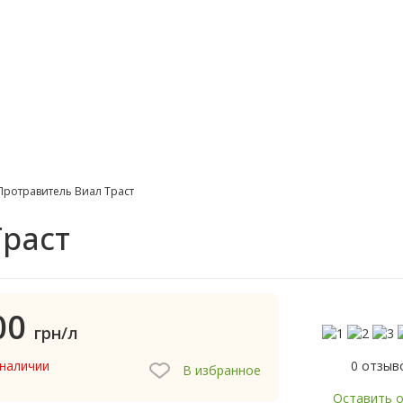
Протравитель Виал Траст
Траст
00
грн/л
0 отзыв
 наличии
В избранное
Оставить 