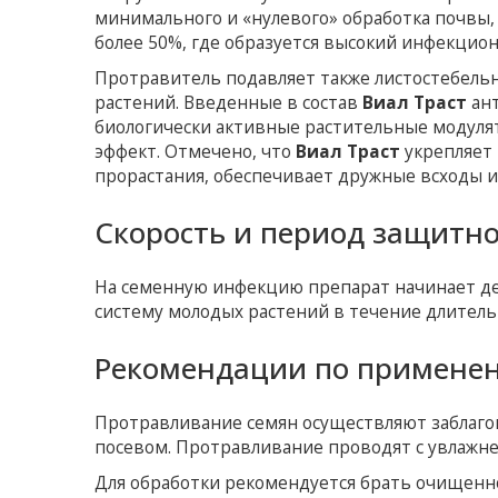
минимального и «нулевого» обработка почвы,
более 50%, где образуется высокий инфекцио
Протравитель подавляет также листостебельн
растений. Введенные в состав
Виал Траст
ант
биологически активные растительные модул
эффект. Отмечено, что
Виал Траст
укрепляет 
прорастания, обеспечивает дружные всходы и
Скорость и период защитно
На семенную инфекцию препарат начинает дей
систему молодых растений в течение длитель
Рекомендации по примене
Протравливание семян осуществляют заблаг
посевом. Протравливание проводят с увлажн
Для обработки рекомендуется брать очищенно