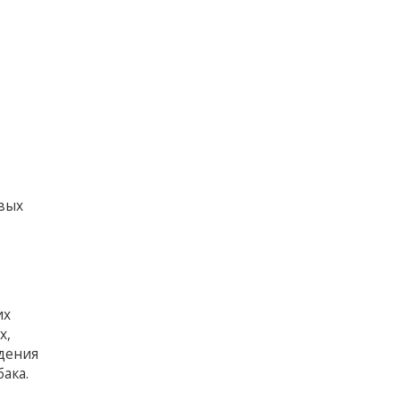
вых
их
х,
едения
ака.