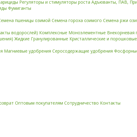
карициды
Регуляторы и стимуляторы роста
Адъюванты, ПАВ, Пр
иды
Фумиганты
Семена пшеницы озимой
Семена гороха озимого
Семена ржи оз
ракты водорослей)
Комплексные
Моноэлементные
Внекорневая 
ошения)
Жидкие
Гранулированные
Кристаллические и порошковы
ия
Магниевые удобрения
Серосодержащие удобрения
Фосфорные
озврат
Оптовым покупателям
Сотрудничество
Контакты