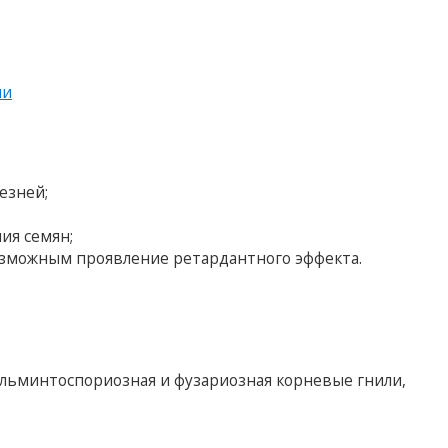
ии
езней;
ия семян;
зможным проявление ретардантного эффекта.
гельминтоспориозная и фузариозная корневые гнили,