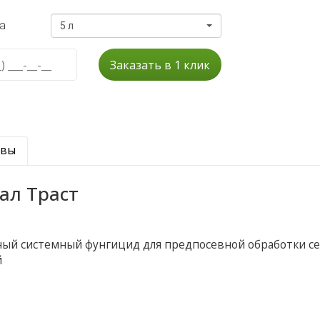
а
5 л
Заказать в 1 клик
ывы
ал Траст
ый системный фунгицид для предпосевной обработки с
й