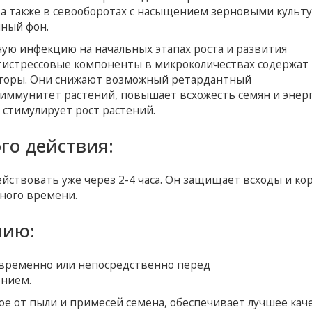
 а также в севооборотах с насыщением зерновыми культ
нный фон.
ую инфекцию на начальных этапах роста и развития
истрессовые компоненты в микроколичествах содержат
яторы. Они снижают возможный ретардантный
иммунитет растений, повышает всхожесть семян и энер
 стимулирует рост растений.
го действия:
ствовать уже через 2-4 часа. Он защищает всходы и к
ного времени.
нию:
овременно или непосредственно перед
ением.
е от пыли и примесей семена, обеспечивает лучшее кач