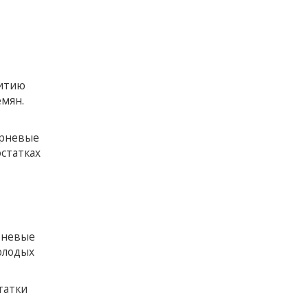
витию
емян.
орневые
остатках
вневые
олодых
татки