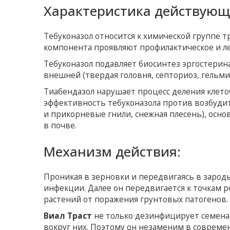
Характеристика действующ
Тебуконазол относится к химической группе т
компонента проявляют профилактическое и л
Тебуконазол подавляет биосинтез эргостерин
внешней (твердая головня, септориоз, гельми
Тиабендазол нарушает процесс деления клето
эффективность тебуконазола против возбуди
и прикорневые гнили, снежная плесень), осно
в почве.
Механизм действия:
Проникая в зерновки и передвигаясь в зарод
инфекции. Далее он передвигается к точкам 
растений от поражения грунтовых патогенов.
Виал Траст
не только дезинфицирует семена,
вокруг них. Поэтому он незаменим в совреме