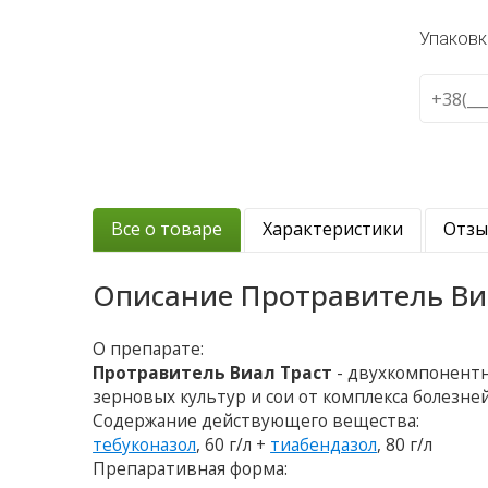
Упаковк
Все о товаре
Характеристики
Отз
Описание
Протравитель Ви
О препарате:
Протравитель Виал Траст
- двухкомпонентн
зерновых культур и сои от комплекса болезне
Содержание действующего вещества:
тебуконазол
, 60 г/л +
тиабендазол
, 80 г/л
Препаративная форма: