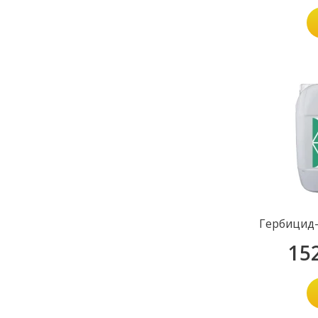
Гербицид-
15