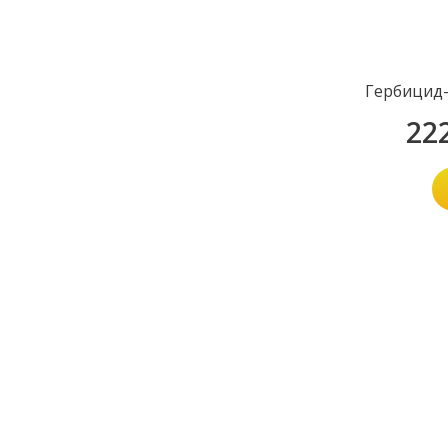
Гербицид-
22