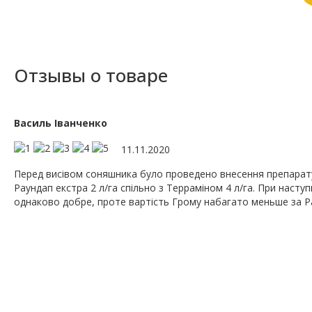
Отзывы о товаре
Василь Іванченко
11.11.2020
Перед висівом соняшника було проведено внесення препарату Г
Раундап екстра 2 л/га спільно з Терраміном 4 л/га. При наст
однаково добре, проте вартість Грому набагато меньше за Р