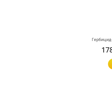
Гербицид-
17