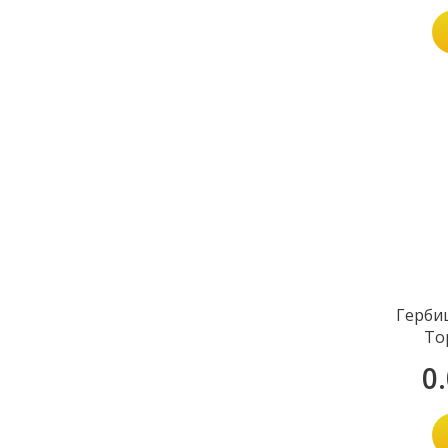
Герби
То
0