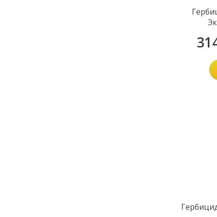
Герби
Эк
31
Гербицид