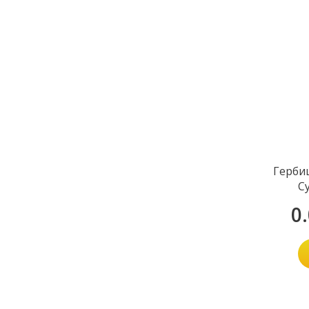
Герби
С
0