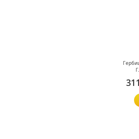
Герби
Г
31