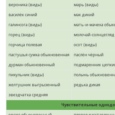
вероника (виды)
марь (виды)
василёк синий
мак дикий
галинсога (виды)
мать-и-мачеха обык
горец (виды)
молочай-солнцегляд
горчица полевая
осот (виды)
пастушья сумка обыкновенная
паслён чёрный
дурман обыкновенный
подмаренник цепки
пикульник (виды)
полынь обыкновенн
желтушник выгрызенный
редька дикая
звездчатка средняя
Чувствительные однодо
овсюг обыкновенный
плевел расставленн