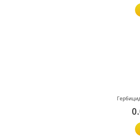
Гербицид
0