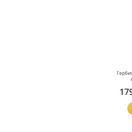
Герби
17