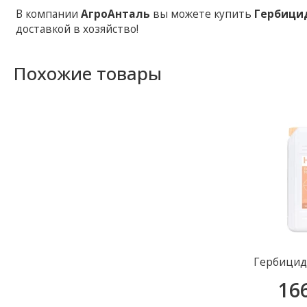
В компании
АгроАнталь
вы можете купить
Гербици
доставкой в ​​хозяйство!
Похожие товары
Гербицид
16