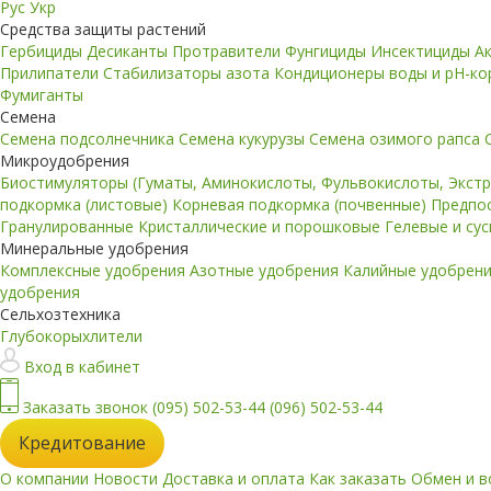
Рус
Укр
Средства защиты растений
Гербициды
Десиканты
Протравители
Фунгициды
Инсектициды
А
Прилипатели
Стабилизаторы азота
Кондиционеры воды и pH-к
Фумиганты
Семена
Семена подсолнечника
Семена кукурузы
Семена озимого рапса
Микроудобрения
Биостимуляторы (Гуматы, Аминокислоты, Фульвокислоты, Экст
подкормка (листовые)
Корневая подкормка (почвенные)
Предпо
Гранулированные
Кристаллические и порошковые
Гелевые и су
Минеральные удобрения
Комплексные удобрения
Азотные удобрения
Калийные удобрен
удобрения
Сельхозтехника
Глубокорыхлители
Вход в кабинет
Заказать звонок
(095) 502-53-44
(096) 502-53-44
Кредитование
О компании
Новости
Доставка и оплата
Как заказать
Обмен и в