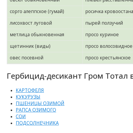
сорго алеппское (гумай)
росичка кровооста
лисохвост луговой
пырей ползучий
метлица обыкновенная
просо куриное
щетинник (виды)
просо волосовидное
овес посевной
просо крестьянское
Гербицид-десикант Гром Тотал 
КАРТОФЕЛЯ
КУКУРУЗЫ
ПШЕНИЦЫ ОЗИМОЙ
РАПСА ОЗИМОГО
СОИ
ПОДСОЛНЕЧНИКА