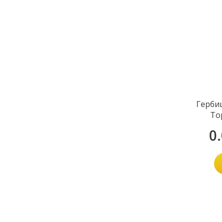
Герби
То
0