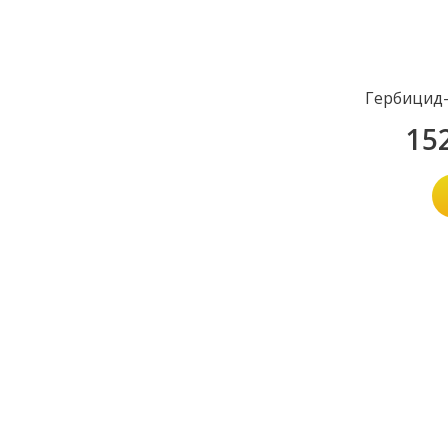
Гербицид-
15