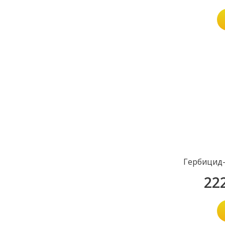
Гербицид-
22