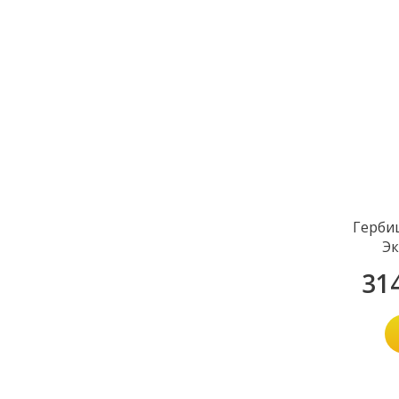
Герби
Эк
31