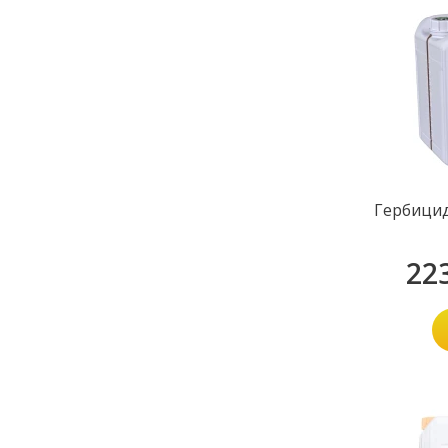
Гербицид
22