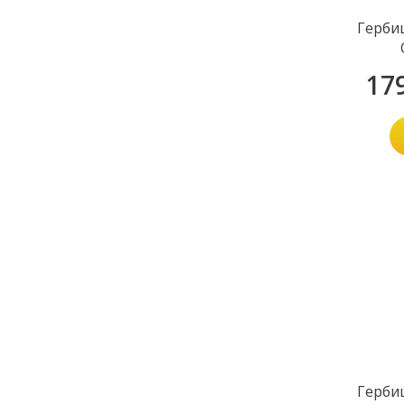
Герби
17
Герби