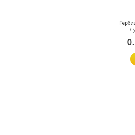
Герби
С
0