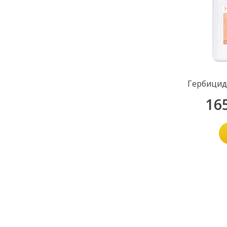
Гербицид
16