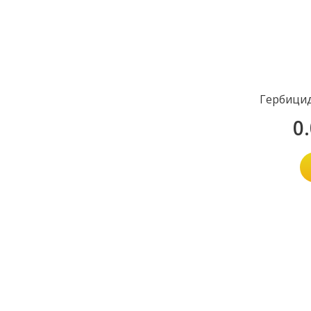
Гербицид
0