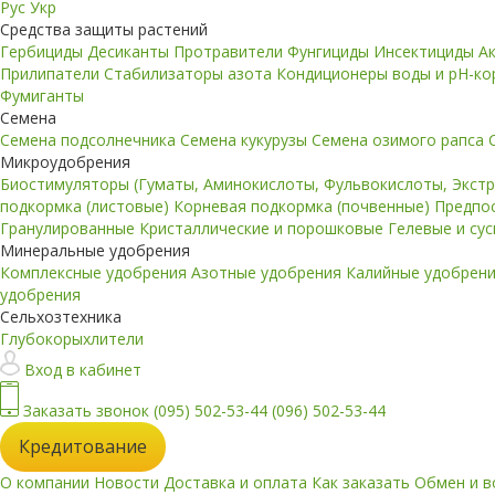
Рус
Укр
Средства защиты растений
Гербициды
Десиканты
Протравители
Фунгициды
Инсектициды
А
Прилипатели
Стабилизаторы азота
Кондиционеры воды и pH-к
Фумиганты
Семена
Семена подсолнечника
Семена кукурузы
Семена озимого рапса
Микроудобрения
Биостимуляторы (Гуматы, Аминокислоты, Фульвокислоты, Экст
подкормка (листовые)
Корневая подкормка (почвенные)
Предпо
Гранулированные
Кристаллические и порошковые
Гелевые и су
Минеральные удобрения
Комплексные удобрения
Азотные удобрения
Калийные удобрен
удобрения
Сельхозтехника
Глубокорыхлители
Вход в кабинет
Заказать звонок
(095) 502-53-44
(096) 502-53-44
Кредитование
О компании
Новости
Доставка и оплата
Как заказать
Обмен и в