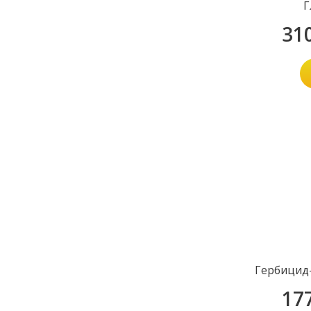
Г
31
Гербицид-
17