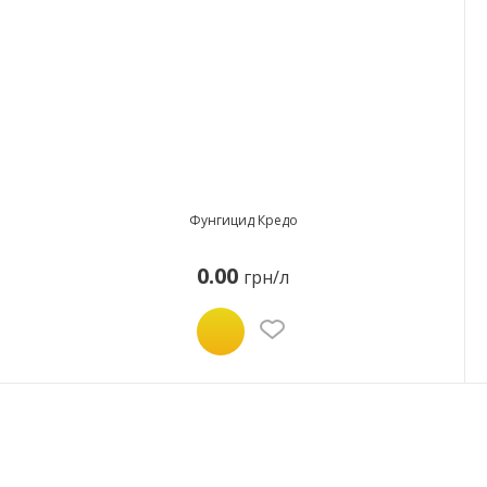
Фунгицид Кредо
0.00
грн/л