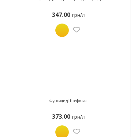
347.00
грн/л
Фунгицид Штефозал
373.00
грн/л