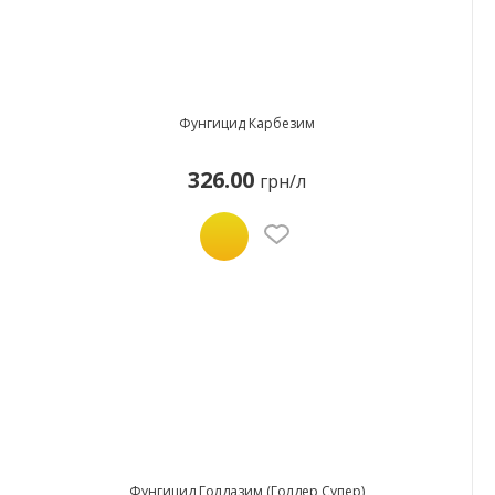
Фунгицид Карбезим
326.00
грн/л
Фунгицид Голдазим (Голдер Супер)