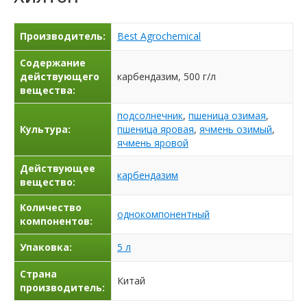
Производитель:
Best Agrochemical
Содержание
действующего
карбендазим, 500 г/л
вещества:
подсолнечник
,
пшеница озимая
,
Культура:
пшеница яровая
,
ячмень озимый
,
ячмень яровой
Действующее
карбендазим
вещество:
Количество
однокомпонентный
компонентов:
Упаковка:
5 л
Страна
Китай
производитель: