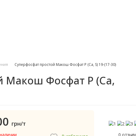
ения
Суперфосфат простой Макош Фосфат P (Ca, S) 19-(17-30)
 Макош Фосфат P (Ca,
00
грн/т
0 отзыв
 наличии