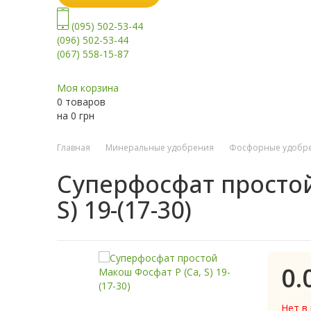
(095) 502-53-44
(096) 502-53-44
(067) 558-15-87
Моя корзина
0 товаров
на
0
грн
Главная
Минеральные удобрения
Фосфорные удобр
Суперфосфат простой
S) 19-(17-30)
0.
Нет в