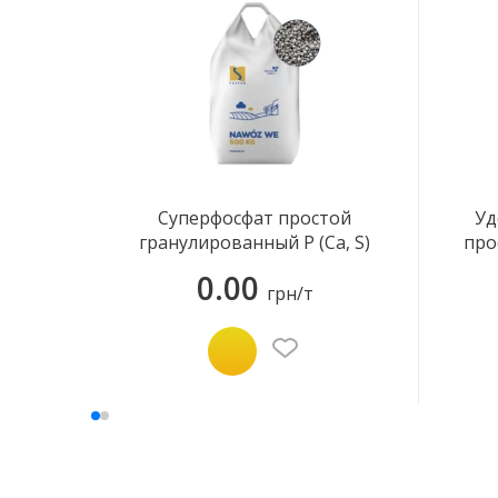
Суперфосфат простой
Уд
гранулированный P (Ca, S)
про
19-(17-30)
0.00
грн/т