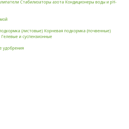
илипатели
Стабилизаторы азота
Кондиционеры воды и pH-
имой
подкормка (листовые)
Корневая подкормка (почвенные)
е
Гелевые и суспензионные
 удобрения