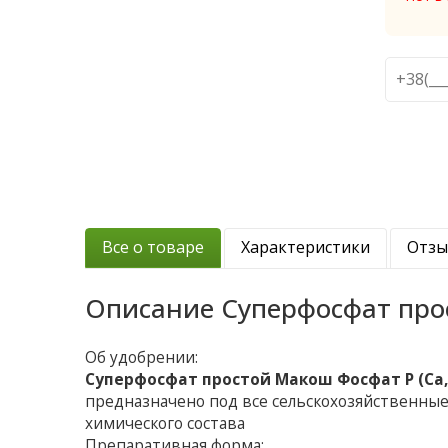
Все о товаре
Характеристики
Отз
Описание
Суперфосфат прос
Об удобрении:
Суперфосфат простой Макош Фосфат P (Ca, S
предназначено под все сельскохозяйственные 
химического состава
Препаративная форма: