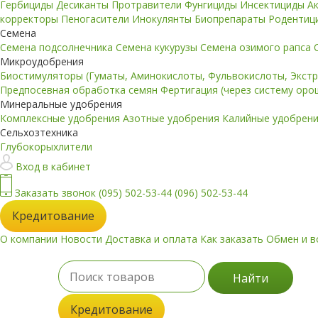
Гербициды
Десиканты
Протравители
Фунгициды
Инсектициды
А
корректоры
Пеногасители
Инокулянты
Биопрепараты
Родентиц
Семена
Семена подсолнечника
Семена кукурузы
Семена озимого рапса
Микроудобрения
Биостимуляторы (Гуматы, Аминокислоты, Фульвокислоты, Экст
Предпосевная обработка семян
Фертигация (через систему ор
Минеральные удобрения
Комплексные удобрения
Азотные удобрения
Калийные удобрен
Сельхозтехника
Глубокорыхлители
Вход в кабинет
Заказать звонок
(095) 502-53-44
(096) 502-53-44
Кредитование
О компании
Новости
Доставка и оплата
Как заказать
Обмен и в
Найти
Кредитование