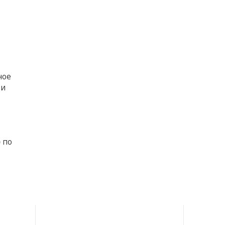
ное
ри
)
по