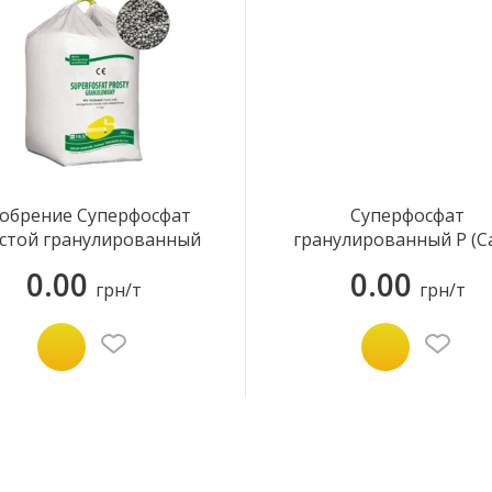
обрение Суперфосфат
Суперфосфат
стой гранулированный
гранулированный P (Ca
P (Ca, S) 19-(20-32)
19-(25-31,5)
0.00
0.00
грн/т
грн/т