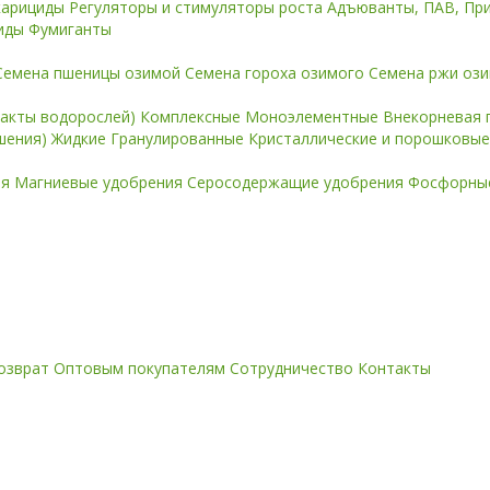
карициды
Регуляторы и стимуляторы роста
Адъюванты, ПАВ, Пр
иды
Фумиганты
Семена пшеницы озимой
Семена гороха озимого
Семена ржи оз
ракты водорослей)
Комплексные
Моноэлементные
Внекорневая 
ошения)
Жидкие
Гранулированные
Кристаллические и порошковы
ия
Магниевые удобрения
Серосодержащие удобрения
Фосфорные
озврат
Оптовым покупателям
Сотрудничество
Контакты