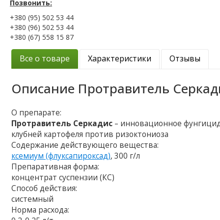
Позвонить:
+380 (95) 502 53 44
+380 (96) 502 53 44
+380 (67) 558 15 87
Все о товаре
Характеристики
Отзывы
Описание
Протравитель Серкад
О препарате:
Протравитель Серкадис
– инновационное фунгицид
клубней картофеля против ризоктониоза
Содержание действующего вещества:
ксемиум (флуксапироксад)
, 300 г/л
Препаративная форма:
концентрат суспензии (КС)
Способ действия:
системный
Норма расхода: