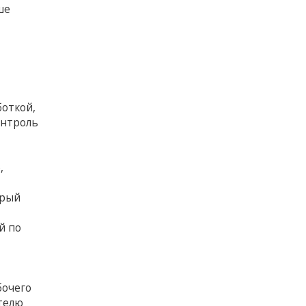
ше
боткой,
онтроль
ё
,
орый
й по
бочего
ателю