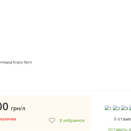
нгицид Аскра Xpro
00
грн/л
0 отзыв
 наличии
В избранное
Оставить 