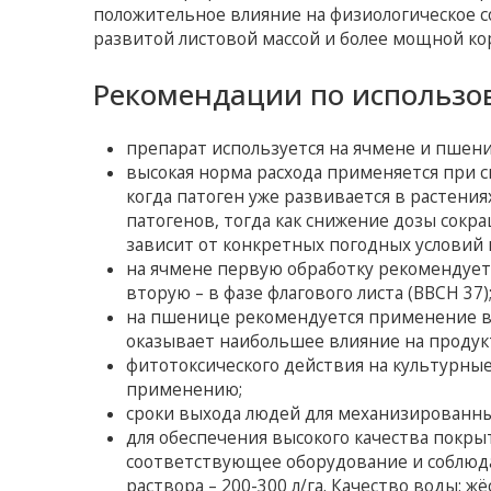
положительное влияние на физиологическое со
развитой листовой массой и более мощной ко
Рекомендации по использо
препарат используется на ячмене и пшени
высокая норма расхода применяется при 
когда патоген уже развивается в растен
патогенов, тогда как снижение дозы сокр
зависит от конкретных погодных условий 
на ячмене первую обработку рекомендуетс
вторую – в фазе флагового листа (ВВСН 37)
на пшенице рекомендуется применение во
оказывает наибольшее влияние на продук
фитотоксического действия на культурны
применению;
сроки выхода людей для механизированных
для обеспечения высокого качества покры
соответствующее оборудование и соблюд
раствора – 200-300 л/га. Качество воды: ж