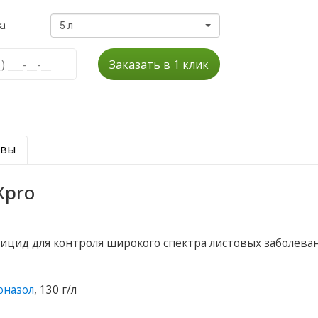
а
5 л
Заказать в 1 клик
ывы
Xpro
ицид для контроля широкого спектра листовых заболева
оназол
, 130 г/л