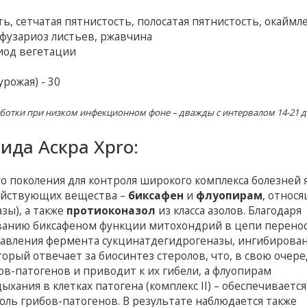
ь, сетчатая пятнистость, полосатая пятнистость, окаймл
 фузариоз листьев, ржавчина
иод вегетации
рожая) - 30
ботки при низком инфекционном фоне – дважды с интервалом 14-21 
да Аскра Xpro:
 поколения для контроля широкого комплекса болезней 
действующих вещества –
биксафен
и
флуопирам
, относя
зы), а также
протиоконазол
из класса азолов. Благодаря
ванию биксафеном функции митохондрий в цепи перено
давления фермента сукцинатдегидрогеназы, ингибирова
рый отвечает за биосинтез стеролов, что, в свою очере
в-патогенов и приводит к их гибели, а флуопирам
ания в клетках патогена (комплекс II) – обеспечивается
ль грибов-патогенов. В результате наблюдается также