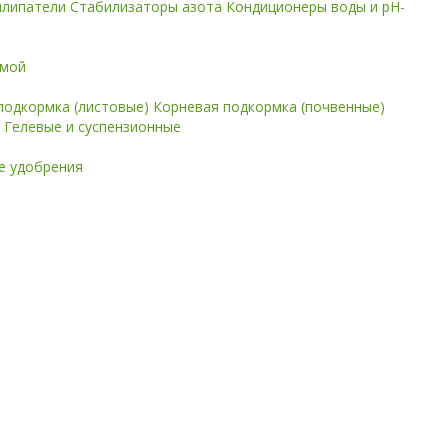
илипатели
Стабилизаторы азота
Кондиционеры воды и pH-
имой
подкормка (листовые)
Корневая подкормка (почвенные)
е
Гелевые и суспензионные
 удобрения