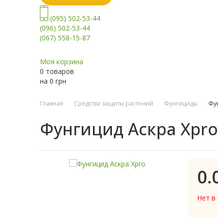
(095) 502-53-44
(096) 502-53-44
(067) 558-15-87
Моя корзина
0 товаров
на
0
грн
Главная
Средства защиты растений
Фунгициды
Фу
Фунгицид Аскра Xpro
0.
Нет в