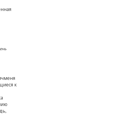
енная
день
ячменя
щиеся к
са
нию
дь,