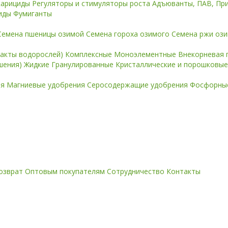
карициды
Регуляторы и стимуляторы роста
Адъюванты, ПАВ, Пр
иды
Фумиганты
Семена пшеницы озимой
Семена гороха озимого
Семена ржи оз
ракты водорослей)
Комплексные
Моноэлементные
Внекорневая 
ошения)
Жидкие
Гранулированные
Кристаллические и порошковы
ия
Магниевые удобрения
Серосодержащие удобрения
Фосфорные
озврат
Оптовым покупателям
Сотрудничество
Контакты