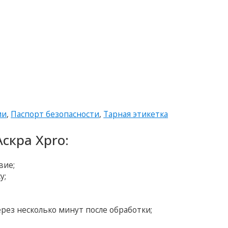
ии
,
Паспорт безопасности
,
Тарная этикетка
скра Xpro:
вие;
у;
рез несколько минут после обработки;