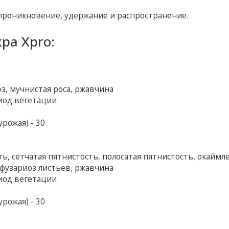
проникновение, удержание и распространение.
ра Xpro:
з, мучнистая роса, ржавчина
иод вегетации
рожая) - 30
ь, сетчатая пятнистость, полосатая пятнистость, окаймл
 фузариоз листьев, ржавчина
иод вегетации
рожая) - 30