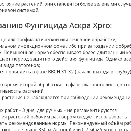
стояние растений: они становятся более зелёными с луч
рневой системой.
ванию Фунгицида Аскра Xpro:
це для профилактической или лечебной обработки;
сильном инфекционном фоне либо при запоздании с обра
иях. Повышенная норма обеспечивает более длительный к
ащает период защитного действия фунгицида. Однако вс
и вида патогенов;
я проводить в фазе ВВСН 31-32 (начало выхода в трубку)
;
 время второй обработки – в фазе флагового листа, кот
тивность растений;
е растения не наблюдается при соблюдении рекомендаци
 работ – 3 дня, для ручных – не регламентируются;
тия растений рабочим раствором следует использовать
ать рекомендованные нормы. Рекомендуемый объём ра
ёсткость не выше 350 мг/л (ppm) или 0,7 мСм/см по показ