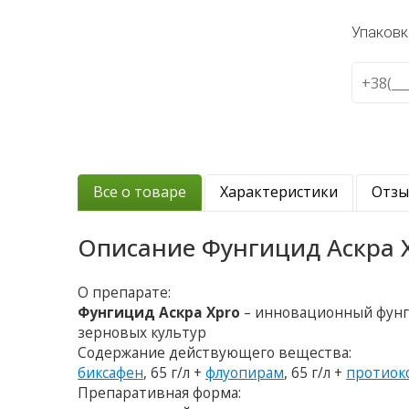
Упаковк
Все о товаре
Характеристики
Отз
Описание
Фунгицид Аскра 
О препарате:
Фунгицид Аскра Xpro
– инновационный фунг
зерновых культур
Содержание действующего вещества:
биксафен
, 65 г/л +
флуопирам
, 65 г/л +
протиок
Препаративная форма: