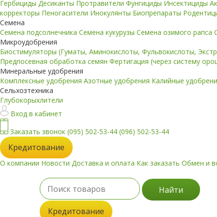
Гербициды
Десиканты
Протравители
Фунгициды
Инсектициды
А
корректоры
Пеногасители
Инокулянты
Биопрепараты
Родентиц
Семена
Семена подсолнечника
Семена кукурузы
Семена озимого рапса
Микроудобрения
Биостимуляторы (Гуматы, Аминокислоты, Фульвокислоты, Экст
Предпосевная обработка семян
Фертигация (через систему ор
Минеральные удобрения
Комплексные удобрения
Азотные удобрения
Калийные удобрен
Сельхозтехника
Глубокорыхлители
Вход в кабинет
Заказать звонок
(095) 502-53-44
(096) 502-53-44
Кредитование
О компании
Новости
Доставка и оплата
Как заказать
Обмен и в
Найти
Кредитование