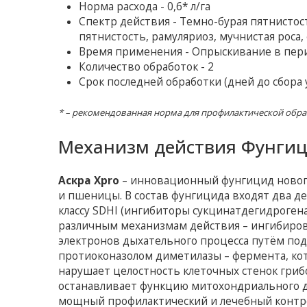
Норма расхода - 0,6* л/га
Спектр действия - Темно-бурая пятнистост
пятнистость, рамуляриоз, мучнистая роса,
Время применения - Опрыскивание в пер
Количество обработок - 2
Срок последней обработки (дней до сбора у
* – рекомендованная норма для профилактической обра
Механизм действия Фунгици
Аскра Xpro
– инновационный фунгицид нового
и пшеницы. В состав фунгицида входят два 
классу SDHI (ингибиторы сукцинатдегидрогена
различным механизмам действия – ингибиро
электронов дыхательного процесса путём по
протиоконазолом диметилазы – фермента, кото
нарушает целостность клеточных стенок грибо
останавливает функцию митохондриального дых
мощный профилактический и лечебный контро