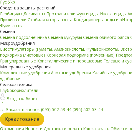
Рус
Укр
Средства защиты растений
Гербициды
Десиканты
Протравители
Фунгициды
Инсектициды
А
Прилипатели
Стабилизаторы азота
Кондиционеры воды и pH-к
Фумиганты
Семена
Семена подсолнечника
Семена кукурузы
Семена озимого рапса
Микроудобрения
Биостимуляторы (Гуматы, Аминокислоты, Фульвокислоты, Экст
подкормка (листовые)
Корневая подкормка (почвенные)
Предпо
Гранулированные
Кристаллические и порошковые
Гелевые и су
Минеральные удобрения
Комплексные удобрения
Азотные удобрения
Калийные удобрен
удобрения
Сельхозтехника
Глубокорыхлители
Вход в кабинет
Заказать звонок
(095) 502-53-44
(096) 502-53-44
Кредитование
О компании
Новости
Доставка и оплата
Как заказать
Обмен и в