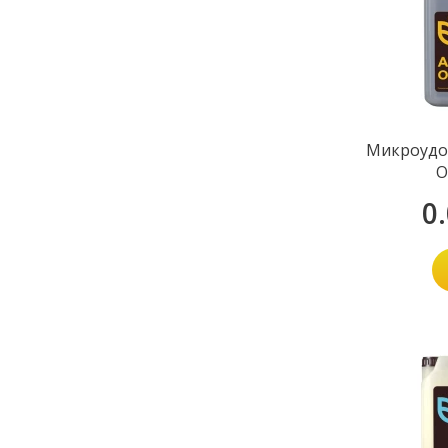
Микроудо
О
0