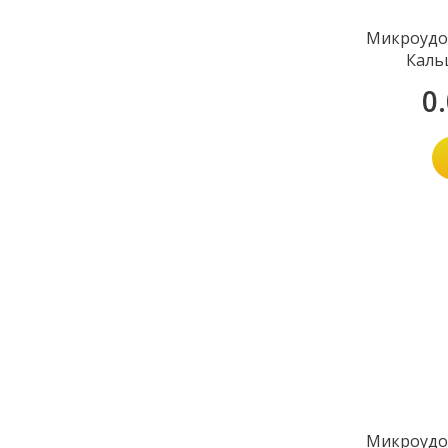
Микроудо
Каль
0
Микроудо