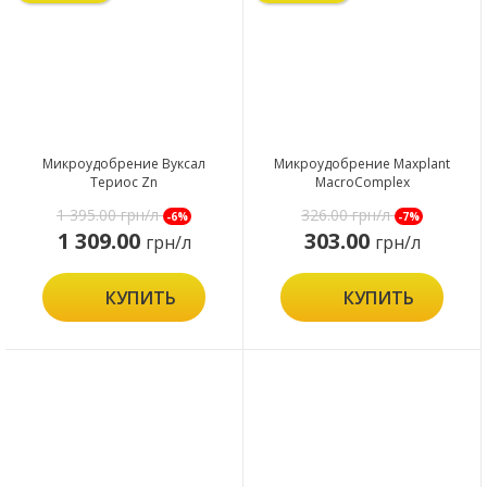
Микроудобрение Вуксал
Микроудобрение Maxplant
Териос Zn
MacroComplex
1 395.00
грн/л
326.00
грн/л
-6%
-7%
1 309.00
303.00
грн/л
грн/л
КУПИТЬ
КУПИТЬ