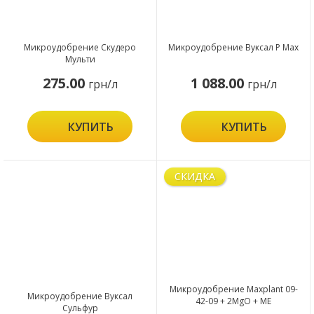
Микроудобрение Скудеро
Микроудобрение Вуксал P Max
Мульти
275.00
1 088.00
грн/л
грн/л
КУПИТЬ
КУПИТЬ
СКИДКА
Микроудобрение Maxplant 09-
Микроудобрение Вуксал
42-09 + 2MgO + ME
Сульфур