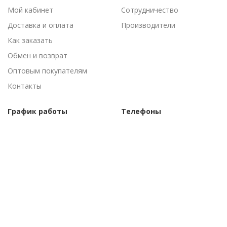
Мой кабинет
Сотрудничество
Доставка и оплата
Производители
Как заказать
Обмен и возврат
Оптовым покупателям
Контакты
График работы
Телефоны
Пн-Пт: 09:00 - 18:00
(095) 502-53-44
Сб-Вс: Выходные
(096) 502-53-44
©Торговый дом "АгроАнталь", 2010–
2026