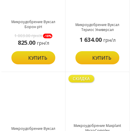
Микроудобрение Вуксал
Микроудобрение Вуксал
Борон pH
Териос Универсал
1 003.00
грн/л
-18%
1 634.00
грн/л
825.00
грн/л
КУПИТЬ
КУПИТЬ
СКИДКА
Микроудобрение Maxplant
Микроудобрение Вуксал
MicroComplex