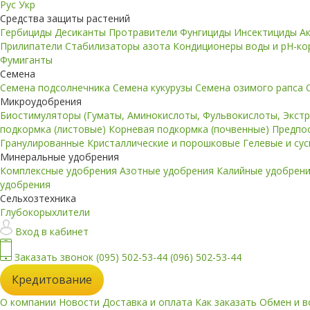
Рус
Укр
Средства защиты растений
Гербициды
Десиканты
Протравители
Фунгициды
Инсектициды
А
Прилипатели
Стабилизаторы азота
Кондиционеры воды и pH-к
Фумиганты
Семена
Семена подсолнечника
Семена кукурузы
Семена озимого рапса
Микроудобрения
Биостимуляторы (Гуматы, Аминокислоты, Фульвокислоты, Экст
подкормка (листовые)
Корневая подкормка (почвенные)
Предпо
Гранулированные
Кристаллические и порошковые
Гелевые и су
Минеральные удобрения
Комплексные удобрения
Азотные удобрения
Калийные удобрен
удобрения
Сельхозтехника
Глубокорыхлители
Вход в кабинет
Заказать звонок
(095) 502-53-44
(096) 502-53-44
Кредитование
О компании
Новости
Доставка и оплата
Как заказать
Обмен и в