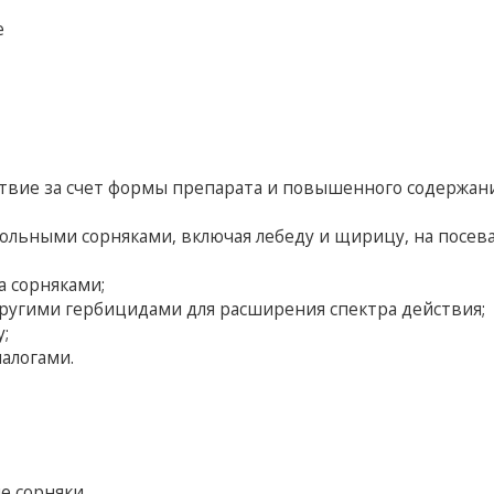
е
твие за счет формы препарата и повышенного содержан
ольными сорняками, включая лебеду и щирицу, на посев
а сорняками;
 другими гербицидами для расширения спектра действия;
;
алогами.
е сорняки