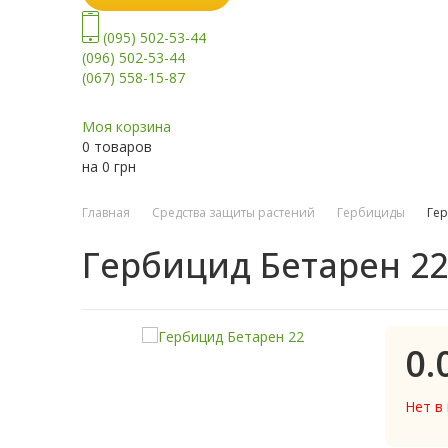
(095) 502-53-44
(096) 502-53-44
(067) 558-15-87
Моя корзина
0 товаров
на
0
грн
Главная
Средства защиты растений
Гербициды
Гер
Гербицид Бетарен 22
0.
Нет в