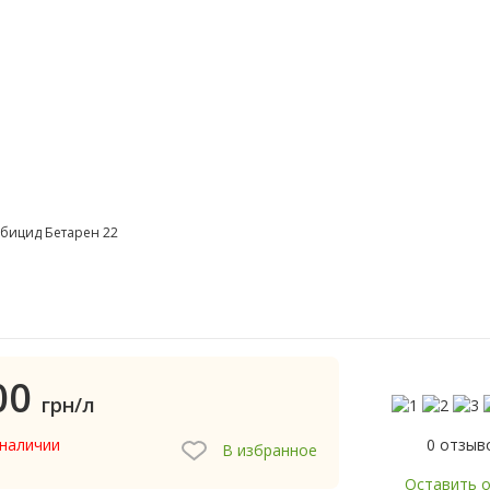
бицид Бетарен 22
00
грн/л
0 отзыв
 наличии
В избранное
Оставить 