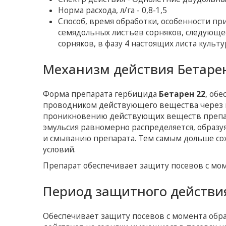
Норма расхода, л/га - 0,8-1,5
Способ, время обработки, особенности пр
семядольных листьев сорняков, следующее
сорняков, в фазу 4 настоящих листа культ
Механизм действия Бетарен
Форма препарата гербицида
Бетарен 22
, об
проводником действующего вещества через во
проникновению действующих веществ препарат
эмульсия равномерно распределяется, образуя
и смыванию препарата. Тем самым дольше сох
условий.
Препарат обеспечивает защиту посевов с мом
Период защитного действия
Обеспечивает защиту посевов с момента обра