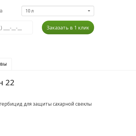
а
10 л
Заказать в 1 клик
ывы
н 22
гербицид для защиты сахарной свеклы