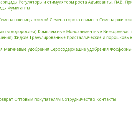
карициды
Регуляторы и стимуляторы роста
Адъюванты, ПАВ, Пр
иды
Фумиганты
Семена пшеницы озимой
Семена гороха озимого
Семена ржи оз
ракты водорослей)
Комплексные
Моноэлементные
Внекорневая 
ошения)
Жидкие
Гранулированные
Кристаллические и порошковы
ия
Магниевые удобрения
Серосодержащие удобрения
Фосфорные
озврат
Оптовым покупателям
Сотрудничество
Контакты