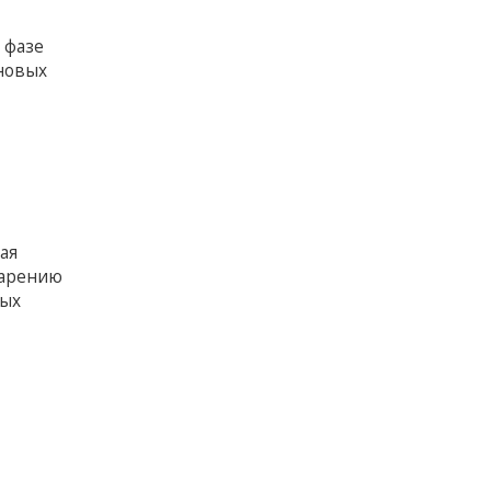
 фазе
 новых
т
ая
парению
ных