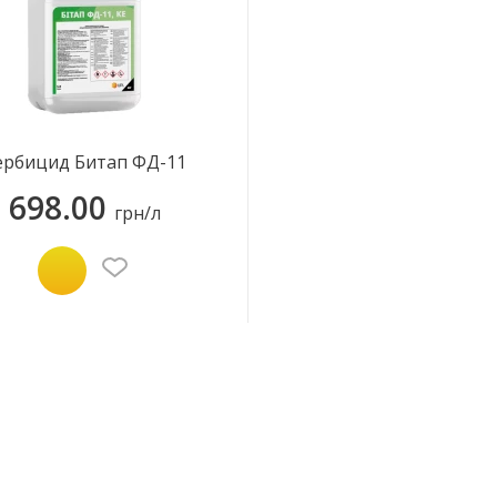
ербицид Битап ФД-11
698.00
грн/л