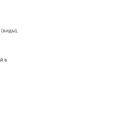
 (виды),
й в