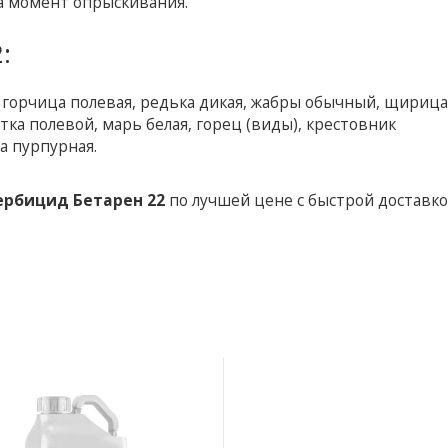
а момент опрыскивания.
:
 горчица полевая, редька дикая, жабры обычный, щирица
утка полевой, марь белая, горец (виды), крестовник
а пурпурная.
ербицид Бетарен 22
по лучшей цене с быстрой доставко