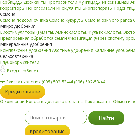
Гербициды
Десиканты
Протравители
Фунгициды
Инсектициды
А
корректоры
Пеногасители
Инокулянты
Биопрепараты
Родентиц
Семена
Семена подсолнечника
Семена кукурузы
Семена озимого рапса
Микроудобрения
Биостимуляторы (Гуматы, Аминокислоты, Фульвокислоты, Экст
Предпосевная обработка семян
Фертигация (через систему ор
Минеральные удобрения
Комплексные удобрения
Азотные удобрения
Калийные удобрен
Сельхозтехника
Глубокорыхлители
Вход в кабинет
Заказать звонок
(095) 502-53-44
(096) 502-53-44
Кредитование
О компании
Новости
Доставка и оплата
Как заказать
Обмен и в
Найти
Кредитование