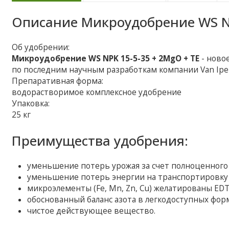
Описание
Микроудобрение WS NP
Об удобрении:
Микроудобрение WS NPK 15-5-35 + 2MgO + TE
- ново
по последним научным разработкам компании Van Iper
Препаративная форма:
водорастворимое комплексное удобрение
Упаковка:
25 кг
Преимущества удобрения:
уменьшение потерь урожая за счет полноценного
уменьшение потерь энергии на транспортировку 
микроэлементы (Fe, Mn, Zn, Сu) желатированы EDT
обоснованный баланс азота в легкодоступных фо
чистое действующее вещество.