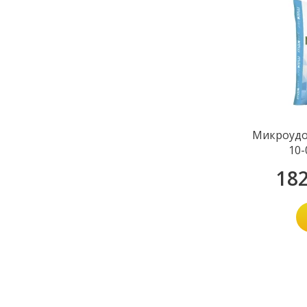
Микроудо
10-
18