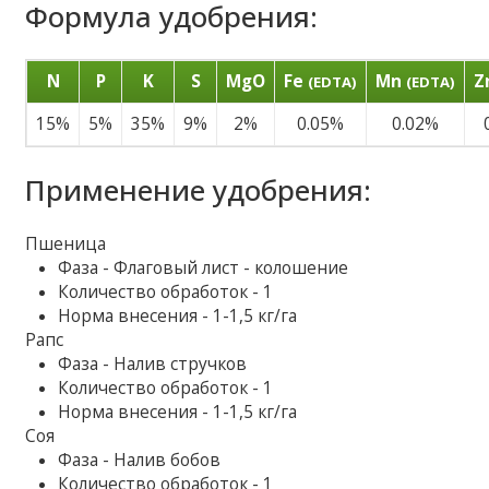
Формула удобрения:
N
P
K
S
MgO
Fe
Mn
Z
(EDTA)
(EDTA)
15%
5%
35%
9%
2%
0.05%
0.02%
Применение удобрения:
Пшеница
Фаза - Флаговый лист - колошение
Количество обработок - 1
Норма внесения - 1-1,5 кг/га
Рапс
Фаза - Налив стручков
Количество обработок - 1
Норма внесения - 1-1,5 кг/га
Соя
Фаза - Налив бобов
Количество обработок - 1