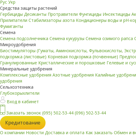
Рус
Укр
Средства защиты растений
Гербициды
Десиканты
Протравители
Фунгициды
Инсектициды
А
Прилипатели
Стабилизаторы азота
Кондиционеры воды и pH-к
Фумиганты
Семена
Семена подсолнечника
Семена кукурузы
Семена озимого рапса
Микроудобрения
Биостимуляторы (Гуматы, Аминокислоты, Фульвокислоты, Экст
подкормка (листовые)
Корневая подкормка (почвенные)
Предпо
Гранулированные
Кристаллические и порошковые
Гелевые и су
Минеральные удобрения
Комплексные удобрения
Азотные удобрения
Калийные удобрен
удобрения
Сельхозтехника
Глубокорыхлители
Вход в кабинет
Заказать звонок
(095) 502-53-44
(096) 502-53-44
Кредитование
О компании
Новости
Доставка и оплата
Как заказать
Обмен и в