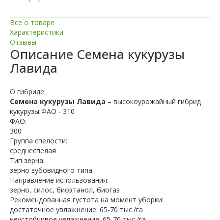
Все о товаре
Характеристики
Отзывы
Описание
Семена кукурузы
Лавида
О гибриде:
Семена кукурузы Лавида
– высокоурожайный гибрид
кукурузы ФАО - 310
ФАО:
300
Группа спелости:
среднеспелая
Тип зерна:
зерно зубовидного типа
Направление использования:
зерно, силос, биоэтанол, биогаз
Рекомендованная густота на момент уборки:
достаточное увлажнение: 65-70 тыс./га
неустойчивое увлажнение: 65-70 тыс./га