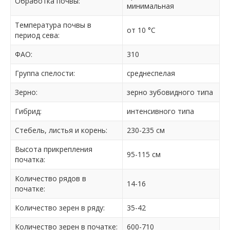
Обработка почвы:
минимальная
Температура почвы в
от 10 °C
период сева:
ФАО:
310
Группа спелости:
среднеспелая
Зерно:
зерно зубовидного типа
Гибрид:
интенсивного типа
Стебель, листья и корень:
230-235 см
Высота прикрепления
95-115 см
початка:
Количество рядов в
14-16
початке:
Количество зерен в ряду:
35-42
Количество зерен в початке:
600-710