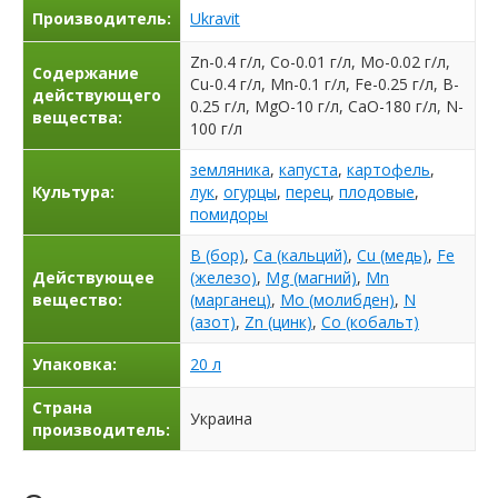
Производитель:
Ukravit
Zn-0.4 г/л, Co-0.01 г/л, Mo-0.02 г/л,
Содержание
Cu-0.4 г/л, Mn-0.1 г/л, Fe-0.25 г/л, B-
действующего
0.25 г/л, MgO-10 г/л, CaO-180 г/л, N-
вещества:
100 г/л
земляника
,
капуста
,
картофель
,
Культура:
лук
,
огурцы
,
перец
,
плодовые
,
помидоры
B (бор)
,
Ca (кальций)
,
Cu (медь)
,
Fe
Действующее
(железо)
,
Mg (магний)
,
Mn
вещество:
(марганец)
,
Mo (молибден)
,
N
(азот)
,
Zn (цинк)
,
Co (кобальт)
Упаковка:
20 л
Страна
Украина
производитель: