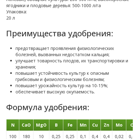
ягодники и плодовые деревья: 500-1000 л/га
Упаковка:
20 л
Преимущества удобрения:
предотвращает проявления физиологических
болезней, вызванных недостатком кальция;
улучшает товарность плодов, их транспортировки и
хранения;
повышает устойчивость культур к опасным
грибковым и физиологическим болезням;
повышает урожайность культур на 10-15%;
обеспечивает высокую окупаемость.
Формула удобрения:
N
CaO
MgO
B
Fe
Mn
Cu
Zn
Mo
Co
100
180
10
0,25
0,25
0,1
0,4
0,4
0,02
0,01