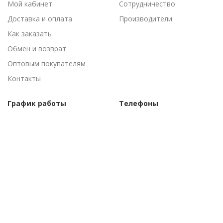
Мой кабинет
Сотрудничество
Доставка и оплата
Производители
Как заказать
Обмен и возврат
Оптовым покупателям
Контакты
График работы
Телефоны
Пн-Пт: 09:00 - 18:00
(095) 502-53-44
Сб-Вс: Выходные
(096) 502-53-44
©Торговый дом "АгроАнталь", 2010–
2026