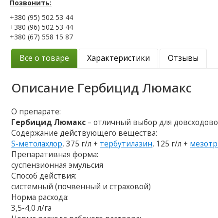
Позвонить:
+380 (95) 502 53 44
+380 (96) 502 53 44
+380 (67) 558 15 87
Все о товаре
Характеристики
Отзывы
Описание
Гербицид Люмакс
О препарате:
Гербицид Люмакс
– отличный выбор для довсходово
Содержание действующего вещества:
S-метолахлор
, 375 г/л +
тербутилазин
, 125 г/л +
мезотр
Препаративная форма:
суспензионная эмульсия
Способ действия:
системный (почвенный и страховой)
Норма расхода:
3,5-4,0 л/га