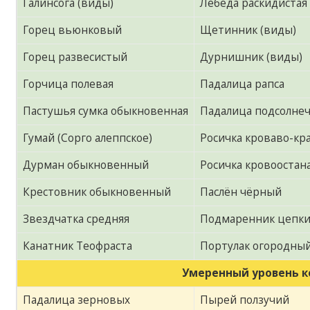
Галинсога (виды)
Лебеда раскидистая
Горец вьюнковый
Щетинник (виды)
Горец развесистый
Дурнишник (виды)
Горчица полевая
Падалица рапса
Пастушья сумка обыкновенная
Падалица подсолне
Гумай (Сорго алеппское)
Росичка кроваво-кр
Дурман обыкновенный
Росичка кровооста
Крестовник обыкновенный
Паслён чёрный
Звездчатка средняя
Подмаренник цепк
Канатник Теофраста
Портулак огородны
Умеренный уровень к
Падалица зерновых
Пырей ползучий