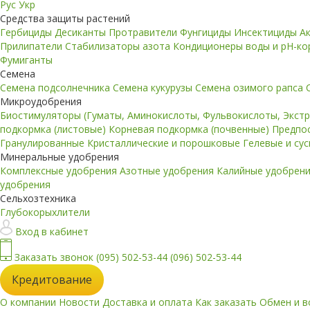
Рус
Укр
Средства защиты растений
Гербициды
Десиканты
Протравители
Фунгициды
Инсектициды
А
Прилипатели
Стабилизаторы азота
Кондиционеры воды и pH-к
Фумиганты
Семена
Семена подсолнечника
Семена кукурузы
Семена озимого рапса
Микроудобрения
Биостимуляторы (Гуматы, Аминокислоты, Фульвокислоты, Экст
подкормка (листовые)
Корневая подкормка (почвенные)
Предпо
Гранулированные
Кристаллические и порошковые
Гелевые и су
Минеральные удобрения
Комплексные удобрения
Азотные удобрения
Калийные удобрен
удобрения
Сельхозтехника
Глубокорыхлители
Вход в кабинет
Заказать звонок
(095) 502-53-44
(096) 502-53-44
Кредитование
О компании
Новости
Доставка и оплата
Как заказать
Обмен и в