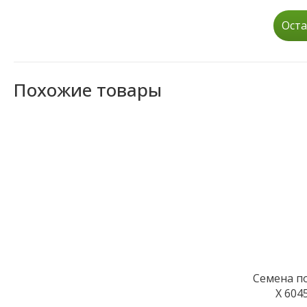
Оста
Похожие товары
Семена п
Х 604