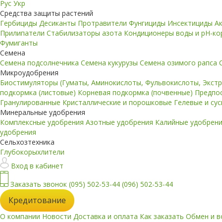
Рус
Укр
Средства защиты растений
Гербициды
Десиканты
Протравители
Фунгициды
Инсектициды
А
Прилипатели
Стабилизаторы азота
Кондиционеры воды и pH-к
Фумиганты
Семена
Семена подсолнечника
Семена кукурузы
Семена озимого рапса
Микроудобрения
Биостимуляторы (Гуматы, Аминокислоты, Фульвокислоты, Экст
подкормка (листовые)
Корневая подкормка (почвенные)
Предпо
Гранулированные
Кристаллические и порошковые
Гелевые и су
Минеральные удобрения
Комплексные удобрения
Азотные удобрения
Калийные удобрен
удобрения
Сельхозтехника
Глубокорыхлители
Вход в кабинет
Заказать звонок
(095) 502-53-44
(096) 502-53-44
Кредитование
О компании
Новости
Доставка и оплата
Как заказать
Обмен и в