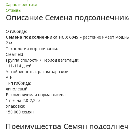
Характеристики
Отзывы
Описание
Семена подсолнечника
О гибриде:
Семена подсолнечника НС Х 6045
– растение имеет мощные
2 м
Технология выращивания:
Clearfield
Группа спелости / Период вегетации:
111-114 дней
Устойчивость к расам заразихи:
A-F
Тип гибрида:
линолевый
Рекомендуемая норма высева:
1 п.е. на 2,0-2,2 га
Упаковка:
150 000 семян
Преимущества Семян подсолнечн