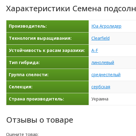
Характеристики
Семена подсолн
Производитель:
Юа Агролидер
Технология выращивания:
Clearfield
Устойчивость к расам заразихи:
A-F
Тип гибрида:
линолевый
Группа спелости:
среднеспелый
Селекция:
сербская
Страна производитель:
Украина
Отзывы о товаре
Оцените товар: