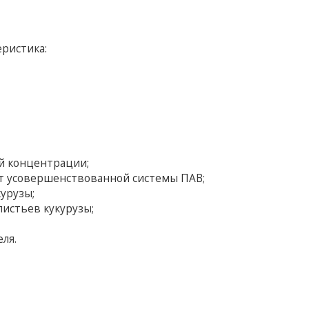
еристика:
й концентрации;
ет усовершенствованной системы ПАВ;
курузы;
листьев кукурузы;
ля.