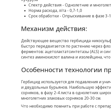
Спектр действия - Однолетние и многоле
Норма расхода, л/га - 0,7-1,0
Срок обработки - Опрыскивание в фазе 3-1
Механизм действия:
Действующее вещество гербицида никосульфур
быстро передвигается по растению через флоэ
ферментов: ацетолактатсинтетазы (АLS) и син
синтез аминокислот валина и изолейцина, что
Особенности технологии п
Гербицид используется для подавления и уни
и двудольных бурьянов. Наибольшую эффекти
сорняков, в фазу 2-4 листа в однолетних широ
многолетних злаковых сорняков 20-30 см.
Что необходимо помнить при работе с преп