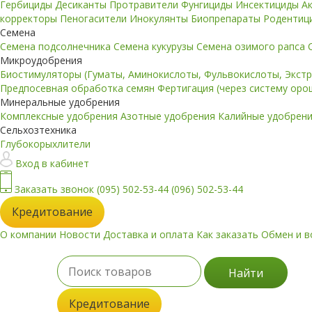
Гербициды
Десиканты
Протравители
Фунгициды
Инсектициды
А
корректоры
Пеногасители
Инокулянты
Биопрепараты
Родентиц
Семена
Семена подсолнечника
Семена кукурузы
Семена озимого рапса
Микроудобрения
Биостимуляторы (Гуматы, Аминокислоты, Фульвокислоты, Экст
Предпосевная обработка семян
Фертигация (через систему ор
Минеральные удобрения
Комплексные удобрения
Азотные удобрения
Калийные удобрен
Сельхозтехника
Глубокорыхлители
Вход в кабинет
Заказать звонок
(095) 502-53-44
(096) 502-53-44
Кредитование
О компании
Новости
Доставка и оплата
Как заказать
Обмен и в
Найти
Кредитование