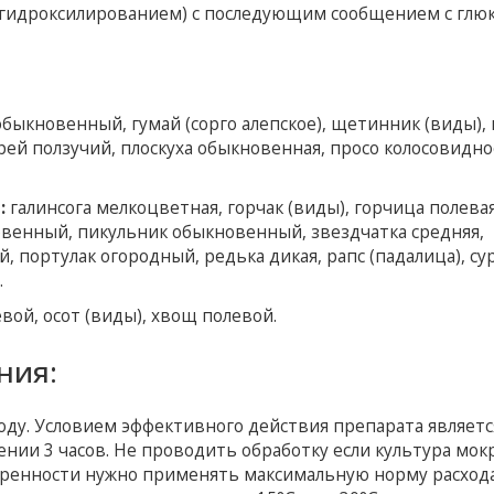
гидроксилированием) с последующим сообщением с глюк
быкновенный, гумай (сорго алепское), щетинник (виды),
ей ползучий, плоскуха обыкновенная, просо колосовидно
:
галинсога мелкоцветная, горчак (виды), горчица полевая
енный, пикульник обыкновенный, звездчатка средняя, ​​
й, портулак огородный, редька дикая, рапс (падалица), с
.
ой, осот (виды), хвощ полевой.
ния:
ду. Условием эффективного действия препарата являетс
ении 3 часов. Не проводить обработку если культура мок
асоренности нужно применять максимальную норму расход