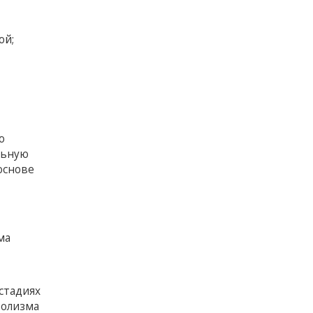
ой;
о
льную
основе
ма
стадиях
болизма