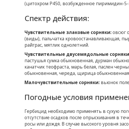
(цитохром Р450, возбужденное пиримидин-5-
Спектр действия:
Чувствительные злаковые сорняки:
овсюг о
(виды), пальчатка кровоостанавливающая, пыр
райграс, мятлик однолетний.
Чувствительные двусемядольные
сорняки
пастушья сумка обыкновенная, дурман обыкнов
канатчик теофраста, марь белая, паслен черны
обыкновенная, череда, щирица обыкновенная
Малочувствительные сорняки:
вьюнок полев
Погодные условия примене
Гербицид необходимо применять в сухую пого
отсутствие осадков после опрыскивания в теч
росы или дождя. В случае высокого уровня з