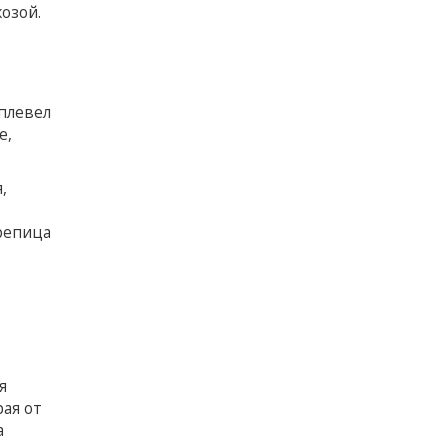
озой.
 плевел
е,
,
урепица
я
рая от
а