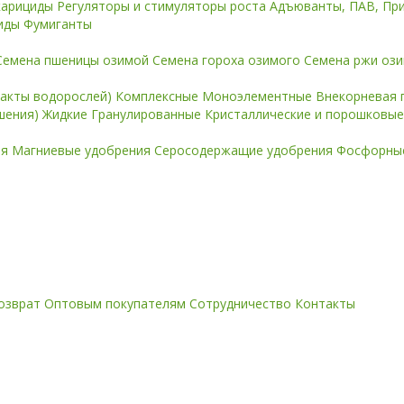
карициды
Регуляторы и стимуляторы роста
Адъюванты, ПАВ, Пр
иды
Фумиганты
Семена пшеницы озимой
Семена гороха озимого
Семена ржи оз
ракты водорослей)
Комплексные
Моноэлементные
Внекорневая 
ошения)
Жидкие
Гранулированные
Кристаллические и порошковы
ия
Магниевые удобрения
Серосодержащие удобрения
Фосфорные
озврат
Оптовым покупателям
Сотрудничество
Контакты