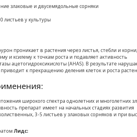
тние злаковые и двусемядольные сорняки
0 листьев у культуры
он проникает в растения через листья, стебли и корни
му и ксилему к точкам роста и подавляет активность
тазы ацетогидроксикислоты (AHAS). В результате наруша
 приводит к прекращению деления клеток и роста растен
рименения:
чтожения широкого спектра однолетних и многолетних з
вность препарат имеет на начальных стадиях развития
колиственных, 3-5 листьев у злаковых сорняков и при вы
аратом
Лидс: