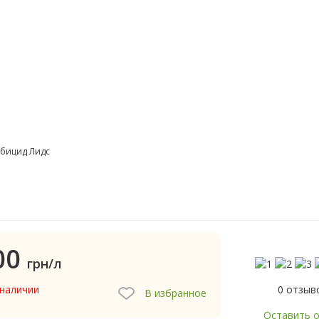
бицид Лидс
00
грн/л
0 отзыв
 наличии
В избранное
Оставить 