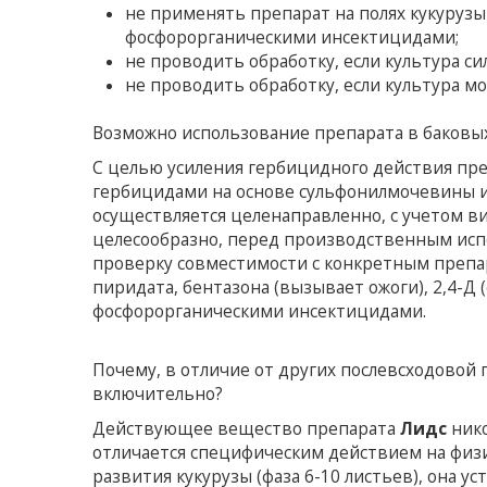
не применять препарат на полях кукурузы
фосфорорганическими инсектицидами;
не проводить обработку, если культура с
не проводить обработку, если культура мо
Возможно использование препарата в баковых
С целью усиления гербицидного действия пре
гербицидами на основе сульфонилмочевины и
осуществляется целенаправленно, с учетом ви
целесообразно, перед производственным ис
проверку совместимости с конкретным препар
пиридата, бентазона (вызывает ожоги), 2,4-Д (
фосфорорганическими инсектицидами.
Почему, в отличие от других послевсходовой 
включительно?
Действующее вещество препарата
Лидс
нико
отличается специфическим действием на физи
развития кукурузы (фаза 6-10 листьев), она 