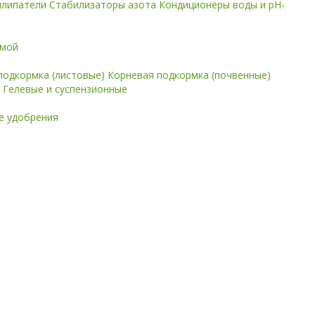
илипатели
Стабилизаторы азота
Кондиционеры воды и pH-
имой
подкормка (листовые)
Корневая подкормка (почвенные)
е
Гелевые и суспензионные
 удобрения