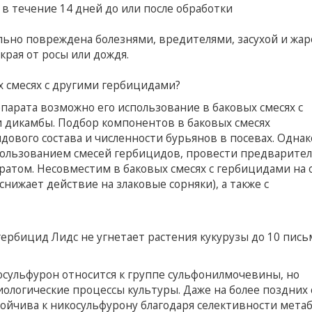
 в течение 14 дней до или после обработки
ильно повреждена болезнями, вредителями, засухой и жар
края от росы или дождя.
 смесях с другими гербицидами?
парата возможно его использование в баковых смесях с
 дикамбы. Подбор компонентов в баковых смесях
дового состава и численности бурьянов в посевах. Однак
пользованием смесей гербицидов, провести предварите
атом. Несовместим в баковых смесях с гербицидами на 
снижает действие на злаковые сорняки), а также с
гербицид Лидс не угнетает растения кукурузы до 10 пись
сульфурон относится к группе сульфонилмочевины, но
ологические процессы культуры. Даже на более поздних 
устойчива к никосульфурону благодаря селективности мета