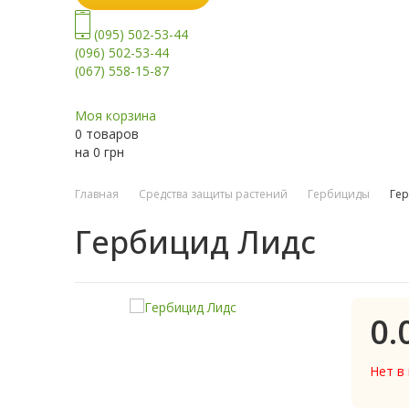
(095) 502-53-44
(096) 502-53-44
(067) 558-15-87
Моя корзина
0 товаров
на
0
грн
Главная
Средства защиты растений
Гербициды
Гер
Гербицид Лидс
0.
Нет в