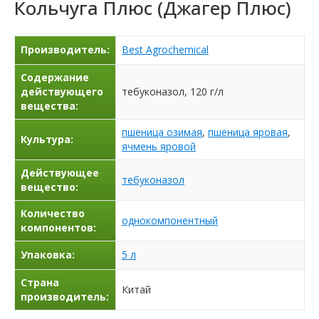
Кольчуга Плюс (Джагер Плюс)
Производитель:
Best Agrochemical
Содержание
действующего
тебуконазол, 120 г/л
вещества:
пшеница озимая
,
пшеница яровая
,
Культура:
ячмень яровой
Действующее
тебуконазол
вещество:
Количество
однокомпонентный
компонентов:
Упаковка:
5 л
Страна
Китай
производитель: