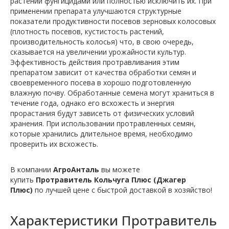
растений фунгицидами или полностью исключить их. При
применении препарата улучшаются структурные
показатели продуктивности посевов зерновых колосовых
(плотность посевов, кустистость растений,
производительность колосья) что, в свою очередь,
сказывается на увеличении урожайности культур.
Эффективность действия протравливания этим
препаратом зависит от качества обработки семян и
своевременного посева в хорошо подготовленную
влажную почву. Обработанные семена могут храниться в
течение года, однако его всхожесть и энергия
прорастания будут зависеть от физических условий
хранения. При использовании протравленных семян,
которые хранились длительное время, необходимо
проверить их всхожесть.
В компании
АгроАнталь
вы можете
купить
Протравитель Кольчуга Плюс (Джагер
Плюс)
по лучшей цене с быстрой доставкой в хозяйство!
Характеристики
Протравитель