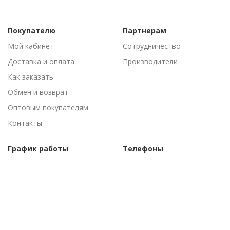
Покупателю
Партнерам
Мой кабинет
Сотрудничество
Доставка и оплата
Производители
Как заказать
Обмен и возврат
Оптовым покупателям
Контакты
График работы
Телефоны
Пн-Пт: 09:00 - 18:00
(095) 502-53-44
Сб-Вс: Выходные
(096) 502-53-44
©Торговый дом "АгроАнталь", 2010–
2026