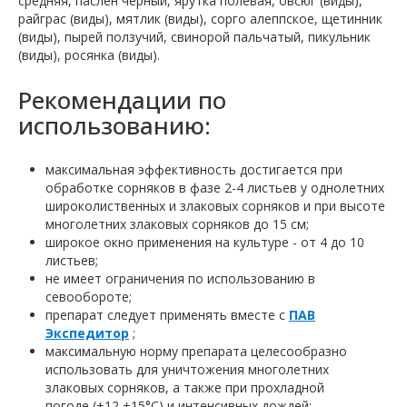
средняя, паслен черный, ярутка полевая, овсюг (виды),
райграс (виды), мятлик (виды), сорго алеппское, щетинник
(виды), пырей ползучий, свинорой пальчатый, пикульник
(виды), росянка (виды).
Рекомендации по
использованию:
максимальная эффективность достигается при
обработке сорняков в фазе 2-4 листьев у однолетних
широколиственных и злаковых сорняков и при высоте
многолетних злаковых сорняков до 15 см;
широкое окно применения на культуре - от 4 до 10
листьев;
не имеет ограничения по использованию в
севообороте;
препарат следует применять вместе с
ПАВ
Экспедитор
;
максимальную норму препарата целесообразно
использовать для уничтожения многолетних
злаковых сорняков, а также при прохладной
погоде (+12 +15°C) и интенсивных дождей;