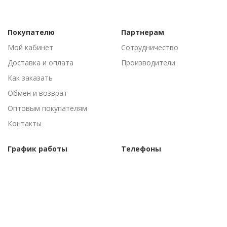
Покупателю
Партнерам
Мой кабинет
Сотрудничество
Доставка и оплата
Производители
Как заказать
Обмен и возврат
Оптовым покупателям
Контакты
График работы
Телефоны
Пн-Пт: 09:00 - 18:00
(095) 502-53-44
Сб-Вс: Выходные
(096) 502-53-44
©Торговый дом "АгроАнталь", 2010–
2026