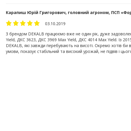
Карапиш Юрій Григорович, головний агроном, ПСП «Форт
03.10.2019
З брендом DEKALB працюємо вже не один рік, дуже задоволені
Yield, ДКС 3623, ДКС 3969 Max Yield, ДКС 4014 Max Yield. Із 2
DEKALB, які завжди перебувають на висоті. Окремо хотів би ви
умови, показує стабільний та високий урожай, не підвів і цьог