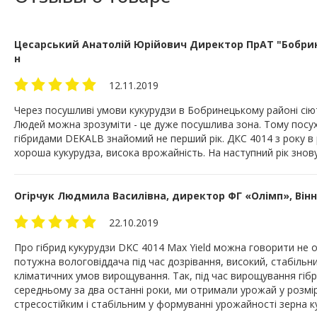
Цесарський Анатолій Юрійович Директор ПрАТ "Бобрине
н
12.11.2019
Через посушливі умови кукурудзи в Бобринецькому районі сію
Людей можна зрозуміти - це дуже посушлива зона. Тому посухо
гібридами DEKALB знайомий не перший рік. ДКС 4014 з року в р
хороша кукурудза, висока врожайність. На наступний рік знов
Огірчук Людмила Василівна, директор ФГ «Олімп», Він
22.10.2019
Про гібрид кукурудзи DKC 4014 Max Yield можна говорити не о
потужна вологовіддача під час дозрівання, високий, стабільни
кліматичних умов вирощування. Так, під час вирощування гібр
середньому за два останні роки, ми отримали урожай у розмірі
стресостійким і стабільним у формуванні урожайності зерна к