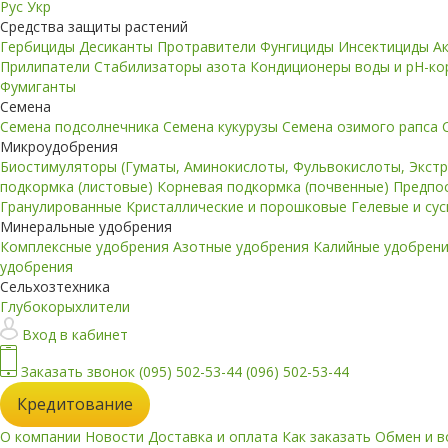
Рус
Укр
Средства защиты растений
Гербициды
Десиканты
Протравители
Фунгициды
Инсектициды
А
Прилипатели
Стабилизаторы азота
Кондиционеры воды и pH-к
Фумиганты
Семена
Семена подсолнечника
Семена кукурузы
Семена озимого рапса
Микроудобрения
Биостимуляторы (Гуматы, Аминокислоты, Фульвокислоты, Экст
подкормка (листовые)
Корневая подкормка (почвенные)
Предпо
Гранулированные
Кристаллические и порошковые
Гелевые и су
Минеральные удобрения
Комплексные удобрения
Азотные удобрения
Калийные удобрен
удобрения
Сельхозтехника
Глубокорыхлители
Вход в кабинет
Заказать звонок
(095) 502-53-44
(096) 502-53-44
Кредитование
О компании
Новости
Доставка и оплата
Как заказать
Обмен и в