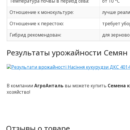
Температура почвы в период сева:
от 10 °С
Отношение к монокультуре:
лучше реал
Отношение к перестою:
требует убо
Гибрид рекомендован:
для зерново
Результаты урожайности Семян 
В компании
АгроАнталь
вы можете купить
Семена к
хозяйство!
Отзывы о товаре