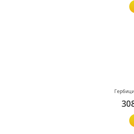
Гербици
30