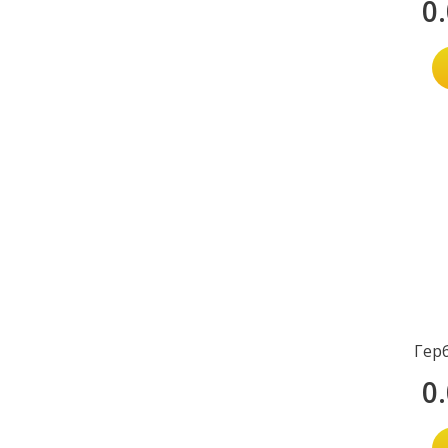
0
Гер
0