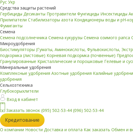
Рус
Укр
Средства защиты растений
Гербициды
Десиканты
Протравители
Фунгициды
Инсектициды
А
Прилипатели
Стабилизаторы азота
Кондиционеры воды и pH-к
Фумиганты
Семена
Семена подсолнечника
Семена кукурузы
Семена озимого рапса
Микроудобрения
Биостимуляторы (Гуматы, Аминокислоты, Фульвокислоты, Экст
подкормка (листовые)
Корневая подкормка (почвенные)
Предпо
Гранулированные
Кристаллические и порошковые
Гелевые и су
Минеральные удобрения
Комплексные удобрения
Азотные удобрения
Калийные удобрен
удобрения
Сельхозтехника
Глубокорыхлители
Вход в кабинет
Заказать звонок
(095) 502-53-44
(096) 502-53-44
Кредитование
О компании
Новости
Доставка и оплата
Как заказать
Обмен и в