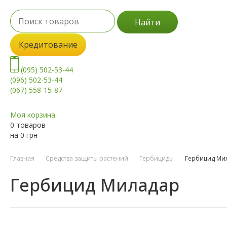
Найти
Кредитование
(095) 502-53-44
(096) 502-53-44
(067) 558-15-87
Моя корзина
0 товаров
на
0
грн
Главная
Средства защиты растений
Гербициды
Гербицид Ми
Гербицид Миладар