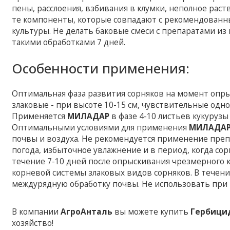
пены, расслоения, взбивания в клумки, неполное раст
те компоненты, которые совпадают с рекомендованны
культуры. Не делать баковые смеси с препаратами и
такими обработками 7 дней.
Особенности применения:
Оптимальная фаза развития сорняков на момент опрыс
злаковые - при высоте 10-15 см, чувствительные одно
Применяется
МИЛАДАР
в фазе 4-10 листьев кукуруз
Оптимальными условиями для применения
МИЛАДА
почвы и воздуха. Не рекомендуется применение препа
погода, избыточное увлажнение и в период, когда со
течение 7-10 дней после опрыскивания чрезмерного 
корневой системы злаковых видов сорняков. В течен
междурядную обработку почвы. Не использовать при 
В компании
АгроАнталь
вы можете купить
Гербици
хозяйство!