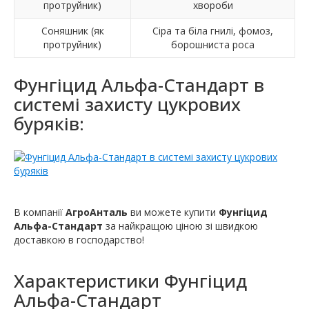
протруйник)
хвороби
Соняшник (як
Сіра та біла гнилі, фомоз,
протруйник)
борошниста роса
Фунгіцид Альфа-Стандарт в
системі захисту цукрових
буряків:
В компанії
АгроАнталь
ви можете купити
Фунгіцид
Альфа-Стандарт
за найкращою ціною зі швидкою
доставкою в господарство!
Характеристики
Фунгіцид
Альфа-Стандарт