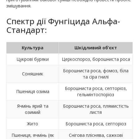
змішування.
Спектр дії Фунгіцида Альфа-
Стандарт:
Культура
Шкідливий об’єкт
Цукрові буряки
Церкоспороз, борошниста роса
Борошниста роса, фомоз, біла
Соняшник
та сіра гнилі
Борошниста роса, септоріоз,
Пшениця озима
гельмінтоспоріоз
Ячмінь ярий та
Борошниста роса, плямистість
озимий
листя
Жито
Борошниста роса, септоріоз
Пшениця, ячмінь (як
Снігова пліснява, сажкові