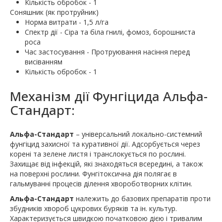
Кількість обробок - 1
Соняшник (як протруйник)
Норма витрати - 1,5 л/га
Спектр дії - Сіра та біла гнилі, фомоз, борошниста
роса
Час застосування - Протруювання насіння перед
висіванням
Кількість обробок - 1
Механізм дії Фунгіцида Альфа-
Стандарт:
Альфа-Стандарт
– універсальний локально-системний
фунгіцид захисної та куративної дії. Адсорбується через
корені та зелене листя і транслокується по рослині.
Захищає від інфекцій, які знаходяться всередині, а також
на поверхні рослини. Фунгітоксична дія полягає в
гальмуванні процесів ділення хвороботворних клітин.
Альфа-Стандарт
належить до базових препаратів проти
збудників хвороб цукрових буряків та ін. культур.
Характеризується швидкою початковою дією і тривалим