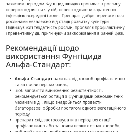
захисним періодом. Фунгіцид швидко проникає в рослину і
перерозподіляється у ній, перешкоджаючи зараженню
інфекцією всередині і зовні. Препарат добре переноситься
рослинами незалежно від стадії розвитку культури.
Підвищує життєздатність рослин, проявляє профілактичну
і превентивну дії, пригнічуючи захворювання в ранній фазі.
Рекомендації щодо
використання Фунгіцида
Альфа-Стандарт:
Альфа-Стандарт
захищає від хвороб профілактично
та за появи перших ознак;
щоб запобігти виникненню резистентності,
рекомендується ротація з фунгіцидами різноманітних
механізмів дії, якщо знадобиться провести
багаторазові обробки протягом одного вегетаційного
періоду;
препарат слід застосовувати в період вегетації
профілактично або за появи перших ознак хвороби;
робочий розчин необхідно наносити рівномірно на