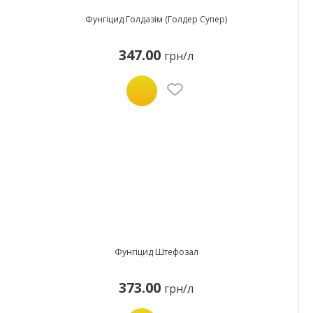
Фунгіцид Голдазім (Голдер Супер)
347.00
грн/л
Фунгіцид Штефозал
373.00
грн/л