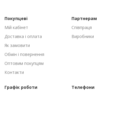
Покупцеві
Партнерам
Мій кабінет
Співпраця
Доставка і оплата
Виробники
Як замовити
Обмін і повернення
Оптовим покупцям
Контакти
Графік роботи
Телефони
Пн-Пт: 09:00 - 18:00
(095) 502-53-44
Сб-Нд: Вихідні
(096) 502-53-44
©Торговий дім "АгроАнталь", 2010–2026