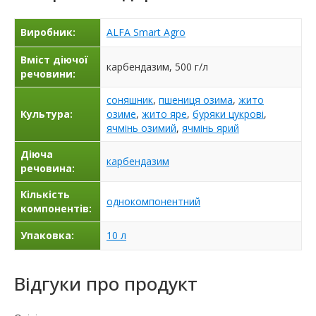
Виробник:
ALFA Smart Agro
Вміст діючої
карбендазим, 500 г/л
речовини:
соняшник
,
пшениця озима
,
жито
Культура:
озиме
,
жито яре
,
буряки цукрові
,
ячмінь озимий
,
ячмінь ярий
Діюча
карбендазим
речовина:
Кількість
однокомпонентний
компонентів:
Упаковка:
10 л
Відгуки про продукт