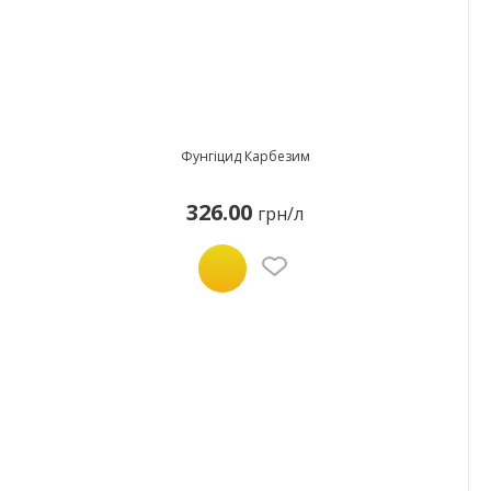
Фунгіцид Карбезим
326.00
грн/л