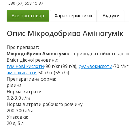
+380 (67) 558 15 87
Все про товар
Характеристики
Відгуки
Опис
Мікродобриво Аміногумік
Про препарат:
Мікродобриво Аміногумік
– природна стійкість до з
Вміст діючої речовини:
гумінові кислоти
-90 г/кг (99 г/л),
фульвокислоти
-70 г/кг
амінокислоти
-50 г/кг (55 г/л)
Препаративна форма:
рідина
Норма витрати:
0,2-3,0 л/га
Норма витрати робочого розчину:
200-300 л/га
Упаковка:
20 л, 5 л