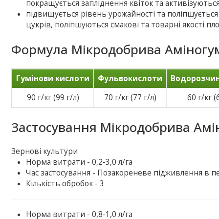
покращується запліднення квіток та активізуються
підвищується рівень урожайності та поліпшується 
цукрів, поліпшуються смакові та товарні якості пло
Формула Мікродобрива Аміногум
Гумінови кислоти
Фульвокислоти
Водорозчин
90 г/кг (99 г/л)
70 г/кг (77 г/л)
60 г/кг (
Застосування Мікродобрива Амін
Зернові культури
Норма витрати - 0,2-3,0 л/га
Час застосування - Позакореневе підживлення в пе
Кількість обробок - 3
Норма витрати - 0,8-1,0 л/га