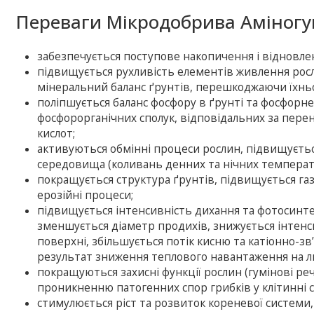
Переваги Мікродобрива Аміногу
забезпечується поступове накопичення і відновлен
підвищується рухливість елементів живлення росл
мінеральний баланс ґрунтів, перешкоджаючи їхнь
поліпшується баланс фосфору в ґрунті та фосфорн
фосфорорганічних сполук, відповідальних за перен
кислот;
активуються обмінні процеси рослин, підвищуєть
середовища (коливань денних та нічних температу
покращується структура ґрунтів, підвищується га
ерозійні процеси;
підвищується інтенсивність дихання та фотосинте
зменшується діаметр продихів, знижується інтен
поверхні, збільшується потік кисню та катіонно-зв
результат зниження теплового навантаження на л
покращуються захисні функції рослин (гумінові р
проникненню патогенних спор грибків у клітинні 
стимулюється ріст та розвиток кореневої системи