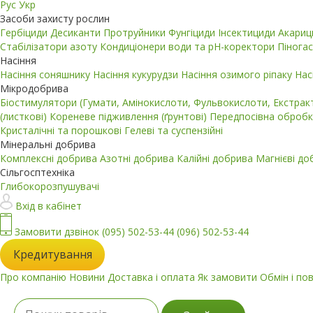
Рус
Укр
Засоби захисту рослин
Гербіциди
Десиканти
Протруйники
Фунгіциди
Інсектициди
Акари
Стабілізатори азоту
Кондиціонери води та pH-коректори
Пінога
Насіння
Насіння соняшнику
Насіння кукурудзи
Насіння озимого ріпаку
Нас
Мікродобрива
Біостимулятори (Гумати, Амінокислоти, Фульвокислоти, Екстра
(листкові)
Кореневе підживлення (ґрунтові)
Передпосівна обробк
Кристалічні та порошкові
Гелеві та суспензійні
Мінеральні добрива
Комплексні добрива
Азотні добрива
Калійні добрива
Магнієві д
Сільгосптехніка
Глибокорозпушувачі
Вхід в кабінет
Замовити дзвінок
(095) 502-53-44
(096) 502-53-44
Кредитування
Про компанію
Новини
Доставка і оплата
Як замовити
Обмін і по