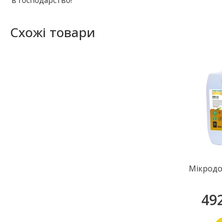
в господарство!
Схожі товари
Мікродо
49