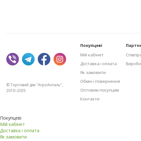
Покупцеві
Партн
Мій кабінет
Співпр
Доставка і оплата
Виробн
Як замовити
Обмін і повернення
© Торговий дім "АгроАнталь",
Оптовим покупцям
2010–2025
Контакти
Покупцеві
Мій кабінет
Доставка і оплата
Як замовити