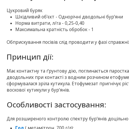
Цукровий буряк
Шкiдливий об'єкт - Однорічні дводольні бур’яни
Норма витрати, л/га - 0,25-0,40
Максимальна кратність обробок - 1
Обприскування посівів слід проводити у фазі справжніх л
Принцип дії:
Має контактну та ґрунтову дію, поглинається паростк
дводольних при контакті з водним розчином етофумеза
сформувалася зріла кутикула. Етофумезат пригнічує рі
воскової кутикули у бур’янів.
Особливості застосування:
Для розширеного контролю спектру бур’янів доцільно 
Гол
( метамітрон, 700 г/л);