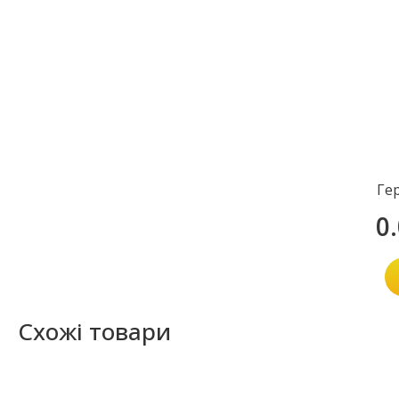
Ге
0
Схожі товари