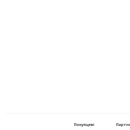
Покупцеві
Партн