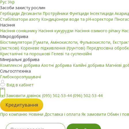
Рус
Укр
Засоби захисту рослин
Гербіциди
Десиканти
Протруйники
Фунгіциди
Інсектициди
Акари
Стабілізатори азоту
Кондиціонери води та pH-коректори
Пінога
Насіння
Насіння соняшнику
Насіння кукурудзи
Насіння озимого ріпаку
Нас
Мікродобрива
Біостимулятори (Гумати, Амінокислоти, Фульвокислоти, Екстра
(листкові)
Кореневе підживлення (ґрунтові)
Передпосівна обробк
Кристалічні та порошкові
Гелеві та суспензійні
Мінеральні добрива
Комплексні добрива
Азотні добрива
Калійні добрива
Магнієві д
Сільгосптехніка
Глибокорозпушувачі
Вхід в кабінет
Замовити дзвінок
(095) 502-53-44
(096) 502-53-44
Кредитування
Про компанію
Новини
Доставка і оплата
Як замовити
Обмін і по