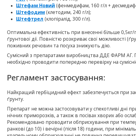
Штефам Новий
(фенмедифам, 160 г/л + десмедифам
Штефодим
(клетодим, 240 г/л);
Штефтрел
(клопіралід, 300 г/л).
Оптимальна ефективність при внесенні більше 0,5кг/га
ґрунтової дії. Повністю розкриває свої можливості (ґ
поживних речовин та посуха знижують дію.
Сумісний з препаратами виробництва ДДЕ ФАРМ АГ. 
необхідно проводити попередню перевірку на сумісніс
Регламент застосування:
Найкращий гербіцидний ефект забезпечується при за
ґрунту.
Препарат не можна застосовувати у спекотливі дні п
нічних приморозків, а також в посівах хворих або осл
Рекомендовано проводити обприскування при температ
ранкові (до 10) і вечірні (після 18) години, при мінім
крапельному обприскуванні не повинна перевищувати 