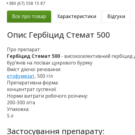
+380 (67) 558 15 87
Все про товар
Характеристики
Відгуки
Опис
Гербіцид Стемат 500
Про препарат:
Гербіцид Стемат 500
- високоселективний гербіцид 
бур'янів на посівах цукрового буряку
Вміст діючої речовини:
етофумезат
, 500 г/л
Препаративна форма:
концентрат суспензії
Норми витрати робочого розчину:
200-300 л/га
Упаковка:
5 л
Застосування препарату: