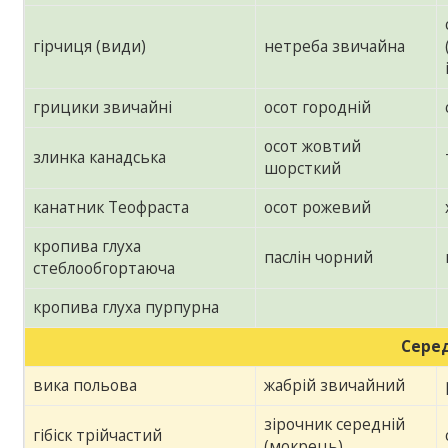
гірчиця (види)
нетреба звичайна
грицики звичайні
осот городній
осот жовтий
злинка канадська
шорсткий
канатник Теофраста
осот рожевий
кропива глуха
паслін чорний
стеблообгортаюча
кропива глуха пурпурна
Сере
вика польова
жабрій звичайний
зірочник середній
гібіск трійчастий
(мокрець)