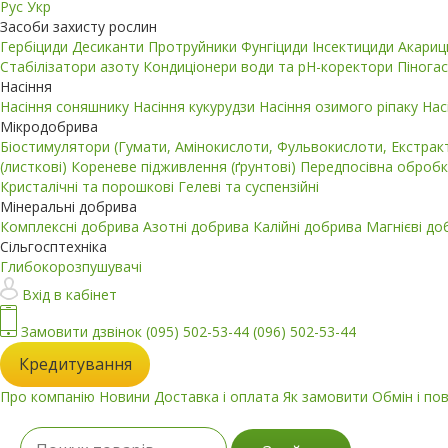
Рус
Укр
Засоби захисту рослин
Гербіциди
Десиканти
Протруйники
Фунгіциди
Інсектициди
Акари
Стабілізатори азоту
Кондиціонери води та pH-коректори
Пінога
Насіння
Насіння соняшнику
Насіння кукурудзи
Насіння озимого ріпаку
Нас
Мікродобрива
Біостимулятори (Гумати, Амінокислоти, Фульвокислоти, Екстра
(листкові)
Кореневе підживлення (ґрунтові)
Передпосівна обробк
Кристалічні та порошкові
Гелеві та суспензійні
Мінеральні добрива
Комплексні добрива
Азотні добрива
Калійні добрива
Магнієві д
Сільгосптехніка
Глибокорозпушувачі
Вхід в кабінет
Замовити дзвінок
(095) 502-53-44
(096) 502-53-44
Кредитування
Про компанію
Новини
Доставка і оплата
Як замовити
Обмін і по