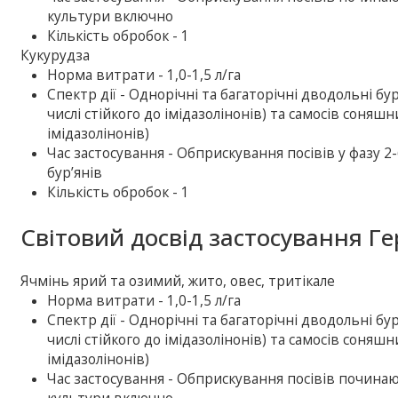
культури включно
Кількість обробок - 1
Кукурудза
Норма витрати - 1,0-1,5 л/га
Спектр дії - Однорічні та багаторічні дводольні бу
числі стійкого до імідазолінонів) та самосів соняш
імідазолінонів)
Час застосування - Обприскування посівів у фазу 2
бур’янів
Кількість обробок - 1
Світовий досвід застосування Ге
Ячмінь ярий та озимий, жито, овес, тритікале
Норма витрати - 1,0-1,5 л/га
Спектр дії - Однорічні та багаторічні дводольні бу
числі стійкого до імідазолінонів) та самосів соняш
імідазолінонів)
Час застосування - Обприскування посівів починаю