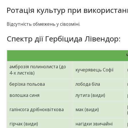
Ротація культур при використан
Відсутність обмежень у сівозміні.
Спектр дії Гербіцида Лівендор:
амброзія полинолиста (до
кучерявець Софії
4-х листків)
берізка польова
лобода біла
волошка синя
лутига (види)
галінсога дрібноквіткова
мак (види)
гірчак (види)
нагідки звичайні