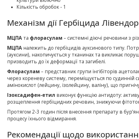
культури включно
Кількість обробок - 1
Механізм дії Гербіцида Лівендор
МЦПА
та
флорасулам
– системні діючі речовини з рі
МЦПА
належить до гербіцидів ауксинового типу. Потр
(ауксини), накопичується у тканинах та викликає пору
призводить до їх деформації та загибелі.
Флорасулам
– представник групи інгібіторів ацетола
через кореневу систему, переміщується по судинній си
амінокислот (лейцину, ізолейцину, валіну), що пригнічує
Ізоксадифен-етил
виконує функцію антидоту: актив
розщеплення гербіцидних речовин, знижуючи фітоток
Протягом 2-3 годин після внесення препарату в бур’ян
процесу їхнього відмирання.
Рекомендації щодо використанн