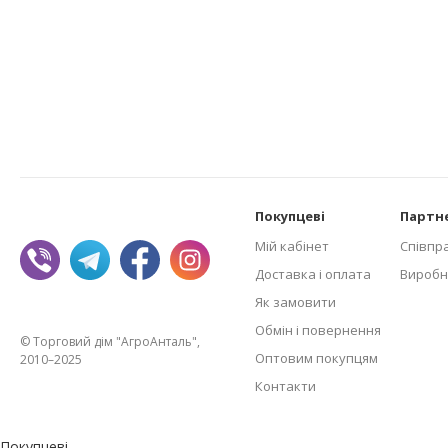
Покупцеві
Партн
Мій кабінет
Співпр
Доставка і оплата
Виробн
Як замовити
Обмін і повернення
© Торговий дім "АгроАнталь",
Оптовим покупцям
2010–2025
Контакти
Покупцеві