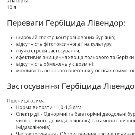
Упаковка:
10 л
Переваги Гербіцида Лівендор:
широкий спектр контрольованих бур’янів;
відсутність фітотоксичної дії на культуру;
гнучкі строки застосування;
ефективне знищення хвоща польового та берізки 
відсутність обмежень у сівозміні;
можливість осіннього внесення у посівах озимої п
Застосування Гербіцида Лівендо
Пшениця озима
Норма витрати - 1,0-1,5 л/га
Спектр дії - Однорічні та багаторічні дводольні бу
числі стійкого до імідазолінонів) та самосів соняш
імідазолінонів)
Час застосування - Обприскування посівів починаю