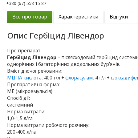
+380 (67) 558 15 87
Все про товар
Характеристики
Відгуки
Опис
Гербіцид Лівендор
Про препарат:
Гербіцид Лівендор
– післясходовий гербіцид системно
однорічних і багаторічних дводольних бур’янів
Вміст діючої речовини:
МЦПА кислота
, 400 г/л +
флорасулам
, 4 г/л +
ізоксадифе
Препаративна форма:
МЕ (мікроемульсія)
Спосіб дії:
системний
Норма витрати:
1,0-1,5 л/га
Норма витрати робочого розчину:
200-400 л/га