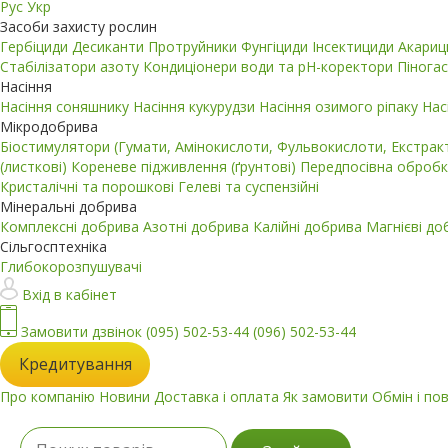
Рус
Укр
Засоби захисту рослин
Гербіциди
Десиканти
Протруйники
Фунгіциди
Інсектициди
Акари
Стабілізатори азоту
Кондиціонери води та pH-коректори
Пінога
Насіння
Насіння соняшнику
Насіння кукурудзи
Насіння озимого ріпаку
Нас
Мікродобрива
Біостимулятори (Гумати, Амінокислоти, Фульвокислоти, Екстра
(листкові)
Кореневе підживлення (ґрунтові)
Передпосівна обробк
Кристалічні та порошкові
Гелеві та суспензійні
Мінеральні добрива
Комплексні добрива
Азотні добрива
Калійні добрива
Магнієві д
Сільгосптехніка
Глибокорозпушувачі
Вхід в кабінет
Замовити дзвінок
(095) 502-53-44
(096) 502-53-44
Кредитування
Про компанію
Новини
Доставка і оплата
Як замовити
Обмін і по