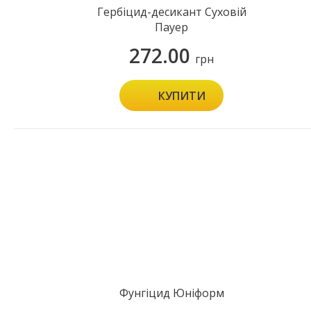
Гербіцид-десикант Суховій
Пауер
272.00
грн
КУПИТИ
Фунгіцид Юніформ