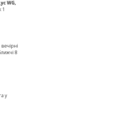
дус WG,
ж 1
 вечірні
ближчі 8
а у