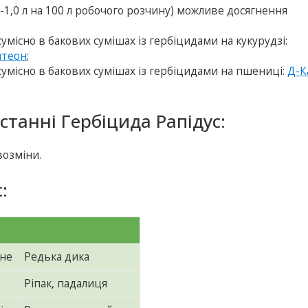
5-1,0 л на 100 л робочого розчину) можливе досягнення
сумісно в бакових сумішах із гербіцидами на кукурудзі:
нтеон
;
 сумісно в бакових сумішах із гербіцидами на пшениці:
Д-К
станні Гербіцида Рапідус:
возміни.
:
йне
Редька дика
Ріпак, падалиця