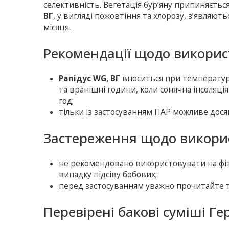
селективність. Вегетація бур’яну припиняється
ВГ
, у вигляді пожовтіння та хлорозу, з’являют
місяця.
Рекомендації щодо викорис
Рапідус WG, ВГ
вноситься при температурі 
та вранішні години, коли сонячна інсоляці
год;
тільки із застосуванням ПАР можливе дося
Застереження щодо викорис
не рекомендовано використовувати на фізи
випадку підсіву бобових;
перед застосуванням уважно прочитайте т
Перевірені бакові суміші Ге