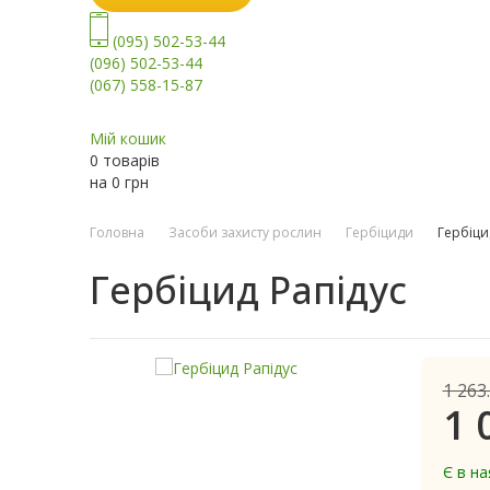
(095) 502-53-44
(096) 502-53-44
(067) 558-15-87
Мій кошик
0 товарів
на
0
грн
Головна
Засоби захисту рослин
Гербіциди
Гербіци
Гербіцид Рапідус
1 263
1 
Є в на