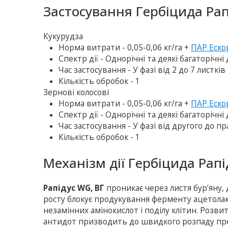
Застосування Гербіцида Рап
Кукурудза
Норма витрати - 0,05-0,06 кг/га +
ПАР Еско
Спектр дії - Однорічні та деякі багаторічні
Час застосування - У фазі від 2 до 7 листків
Кількість обробок - 1
Зернові колосові
Норма витрати - 0,05-0,06 кг/га +
ПАР Еско
Спектр дії - Однорічні та деякі багаторічні
Час застосування - У фазі від другого до пр
Кількість обробок - 1
Механізм дії Гербіцида Рапі
Рапідус WG, ВГ
проникає через листя бур’яну,
росту блокує продукування ферменту ацетола
незамінних амінокислот і поділу клітин. Розви
антидот призводить до швидкого розпаду преп