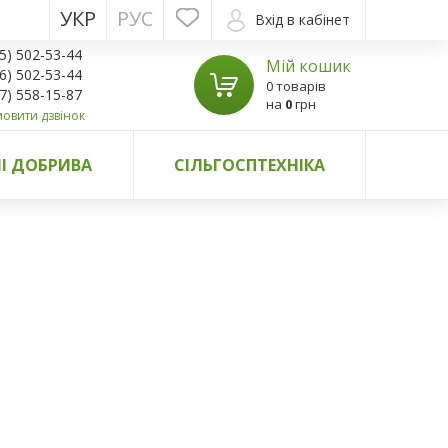
УКР
РУС
Вхід в кабінет
5) 502-53-44
Мій кошик
6) 502-53-44
0 товарів
7) 558-15-87
на
0
грн
овити дзвінок
І ДОБРИВА
СІЛЬГОСПТЕХНІКА