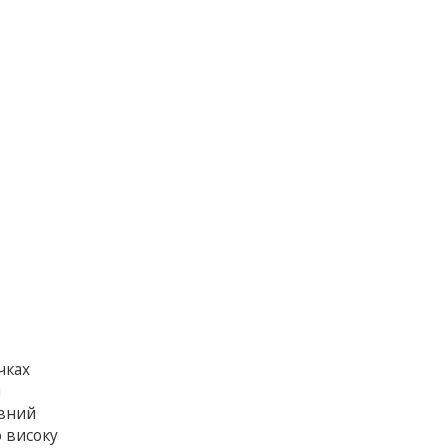
чках
я
явний
 високу