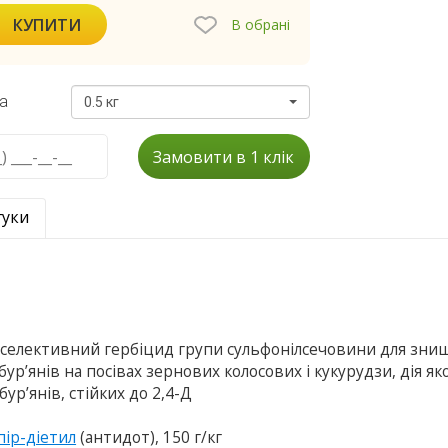
КУПИТИ
В обрані
а
0.5 кг
Замовити в 1 клік
гуки
 селективний гербіцид групи сульфонілсечовини для зни
ур’янів на посівах зернових колосових і кукурудзи, дія як
р’янів, стійких до 2,4-Д
ір-діетил
(антидот), 150 г/кг