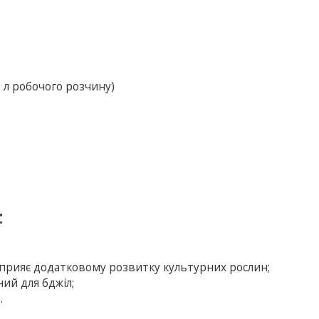
0 л робочого розчину)
:
сприяє додатковому розвитку культурних рослин;
ний для бджіл;
.