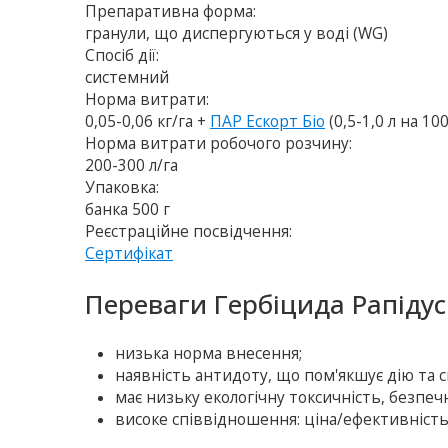
Препаративна форма:
гранули, що диспергуються у воді (WG)
Спосіб дії:
системний
Норма витрати:
0,05-0,06 кг/га +
ПАР Ескорт Біо
(0,5-1,0 л на 10
Норма витрати робочого розчину:
200-300 л/га
Упаковка:
банка 500 г
Реєстраційне посвідчення:
Сертифікат
Переваги Гербіцида Рапідус
низька норма внесення;
наявність антидоту, що пом'якшує дію та 
має низьку екологічну токсичність, безпеч
високе співвідношення: ціна/ефективність