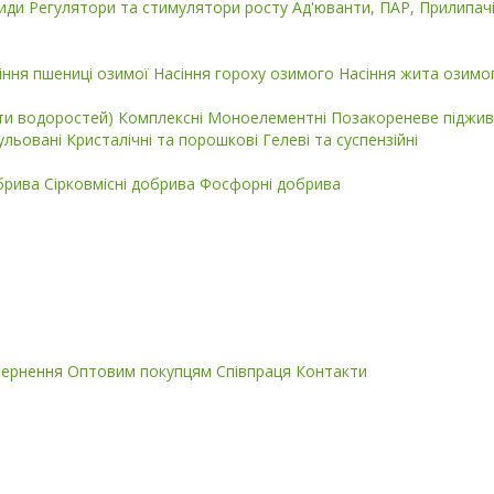
циди
Регулятори та стимулятори росту
Ад'юванти, ПАР, Прилипач
іння пшениці озимої
Насіння гороху озимого
Насіння жита озимо
кти водоростей)
Комплексні
Моноелементні
Позакореневе піджив
ульовані
Кристалічні та порошкові
Гелеві та суспензійні
обрива
Сірковмісні добрива
Фосфорні добрива
вернення
Оптовим покупцям
Співпраця
Контакти