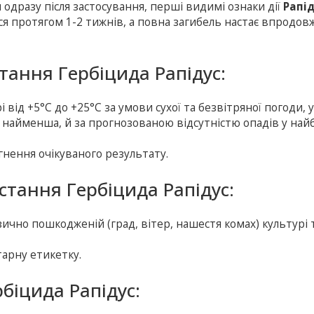
 одразу після застосування, перші видимі ознаки дії
Рапі
ься протягом 1-2 тижнів, а повна загибель настає впродов
тання Гербіцида Рапідус:
від +5°С до +25°С за умови сухої та безвітряної погоди, у
я найменша, й за прогнозованою відсутністю опадів у най
гнення очікуваного результату.
тання Гербіцида Рапідус:
чно пошкодженій (град, вітер, нашестя комах) культурі т
арну етикетку.
рбіцида Рапідус: