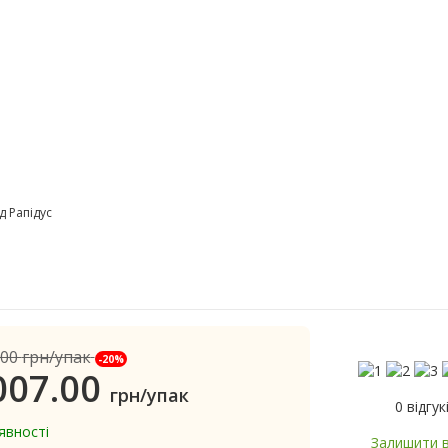
д Рапідус
.00
грн/упак
-20%
007.00
грн/упак
0 відгук
явності
Залишити в