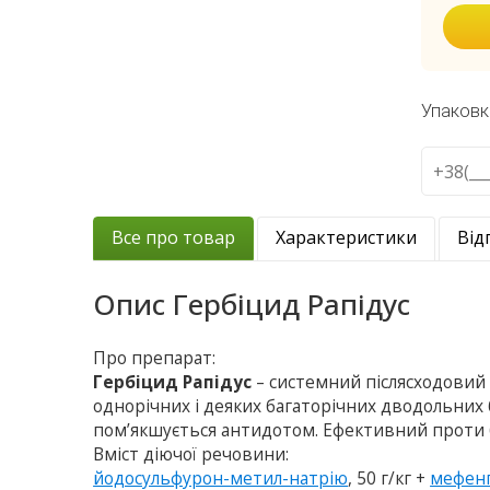
Упаковк
Все про товар
Характеристики
Від
Опис
Гербіцид Рапідус
Про препарат:
Гербіцид Рапідус
– системний післясходовий
однорічних і деяких багаторічних дводольних б
пом’якшується антидотом. Ефективний проти бу
Вміст діючої речовини:
йодосульфурон-метил-натрію
, 50 г/кг +
мефенп