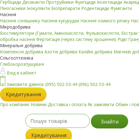
Гербіциди
Десиканти
Протруйники
Фунгіциди
Інсектициди
Акари
Піногасники
Інокулянти
Біопрепарати
Родентициди
Фуміганти
Насіння
Насіння соняшнику
Насіння кукурудзи
Насіння озимого ріпаку
Нас
Мікродобрива
Біостимулятори (Гумати, Амінокислоти, Фульвокислоти, Екстра
обробка насіння
Фертигація (через систему зрошення)
Рідкі
Гран
Мінеральні добрива
Комплексні добрива
Азотні добрива
Калійні добрива
Магнієві д
Сільгосптехніка
Глибокорозпушувачі
Вхід в кабінет
Замовити дзвінок
(095) 502-53-44
(096) 502-53-44
Кредитування
Про компанію
Новини
Доставка і оплата
Як замовити
Обмін і по
Знайти
Кредитування