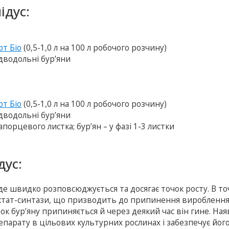
ідус:
рт Біо
(0,5-1,0 л на 100 л робочого розчину)
 дводольні бур’яни
рт Біо
(0,5-1,0 л на 100 л робочого розчину)
 дводольні бур’яни
апорцевого листка; бур’ян – у фазі 1-3 листки
дус:
 де швидко розповсюджується та досягає точок росту. В то
ктат-синтази, що призводить до припинення виробленн
ток бур’яну припиняється й через деякий час він гине. На
арату в цільових культурних рослинах і забезпечує його