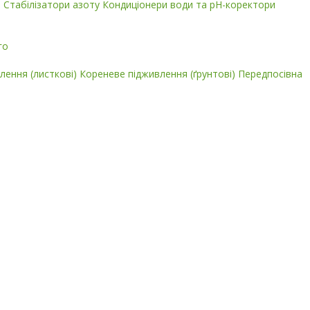
і
Стабілізатори азоту
Кондиціонери води та pH-коректори
го
лення (листкові)
Кореневе підживлення (ґрунтові)
Передпосівна