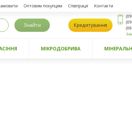
замовити
Оптовим покупцям
Співпраця
Контакти
(09
(09
Знайти
Кредитування
(06
Зам
АСІННЯ
МІКРОДОБРИВА
МІНЕРАЛЬН