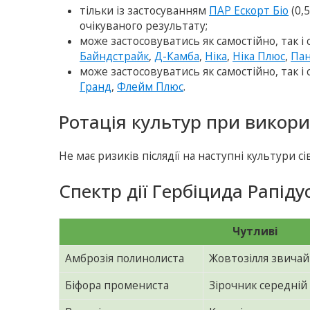
тільки із застосуванням
ПАР Ескорт Біо
(0,
очікуваного результату;
може застосовуватись як самостійно, так і 
Байндстрайк
,
Д-Камба
,
Ніка
,
Ніка Плюс
,
Па
може застосовуватись як самостійно, так і
Гранд
,
Флейм Плюс
.
Ротація культур при викори
Не має ризиків післядії на наступні культури сі
Спектр дії Гербіцида Рапідус
Чутливі
Амброзія полинолиста
Жовтозілля звича
Біфора промениста
Зірочник середній