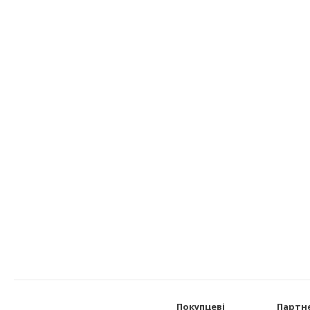
Покупцеві
Партн