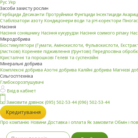
Рус
Укр
Засоби захисту рослин
Гербіциди
Десиканти
Протруйники
Фунгіциди
Інсектициди
Акари
Стабілізатори азоту
Кондиціонери води та pH-коректори
Пінога
Насіння
Насіння соняшнику
Насіння кукурудзи
Насіння озимого ріпаку
Нас
Мікродобрива
Біостимулятори (Гумати, Амінокислоти, Фульвокислоти, Екстра
(листкові)
Кореневе підживлення (ґрунтові)
Передпосівна обробк
Кристалічні та порошкові
Гелеві та суспензійні
Мінеральні добрива
Комплексні добрива
Азотні добрива
Калійні добрива
Магнієві д
Сільгосптехніка
Глибокорозпушувачі
Вхід в кабінет
Замовити дзвінок
(095) 502-53-44
(096) 502-53-44
Кредитування
Про компанію
Новини
Доставка і оплата
Як замовити
Обмін і по