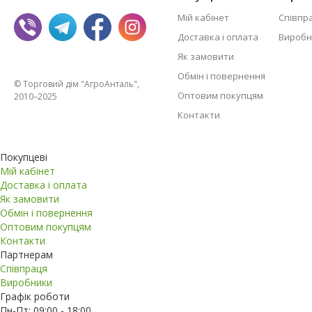
Мій кабінет
Співпр
Доставка і оплата
Виробн
Як замовити
Обмін і повернення
© Торговий дім "АгроАнталь",
Оптовим покупцям
2010–2025
Контакти
Покупцеві
Мій кабінет
Доставка і оплата
Як замовити
Обмін і повернення
Оптовим покупцям
Контакти
Партнерам
Співпраця
Виробники
Графік роботи
Пн-Пт: 09:00 - 18:00