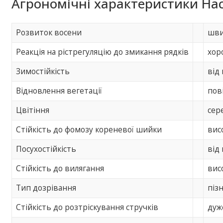
Агрономічні характеристики Нас
Розвиток восени
шви
Реакція на рістрегуляцію до змикання рядків
хор
Зимостійкість
від
Відновлення вегетації
пов
Цвітіння
сер
Стійкість до фомозу кореневої шийки
вис
Посухостійкість
від
Стійкість до вилягання
вис
Тип дозрівання
пізн
Стійкість до розтріскування стручків
дуж