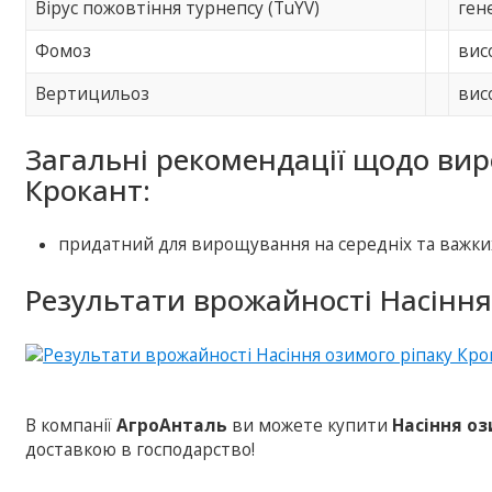
Вірус пожовтіння турнепсу (TuYV)
ген
Фомоз
вис
Вертицильоз
вис
Загальні рекомендації щодо ви
Крокант:
придатний для вирощування на середніх та важких
Результати врожайності Насіння
В компанії
АгроАнталь
ви можете купити
Насіння оз
доставкою в господарство!