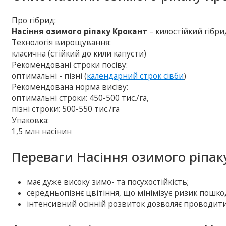
Про гібрид:
Насіння озимого ріпаку Крокант
– килостійкий гібр
Технологія вирощування:
класична (стійкий до кили капусти)
Рекомендовані строки посіву:
оптимальні - пізні (
календарний строк сівби
)
Рекомендована норма висіву:
оптимальні строки: 450-500 тис./га,
пізні строки: 500-550 тис./га
Упаковка:
1,5 млн насінин
Переваги Насіння озимого ріпак
має дуже високу зимо- та посухостійкість;
середньопізнє цвітіння, що мінімізує ризик пош
інтенсивний осінній розвиток дозволяє проводити 