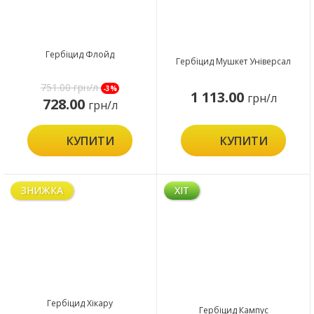
Гербіцид Флойд
Гербіцид Мушкет Універсал
751.00
грн/л
-3%
1 113.00
грн/л
728.00
грн/л
КУПИТИ
КУПИТИ
ЗНИЖКА
ХІТ
Гербіцид Хікару
Гербіцид Кампус