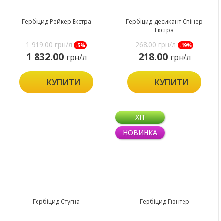
Гербіцид Рейкер Екстра
Гербіцид-десикант Спінер
Екстра
1 919.00
грн/л
268.00
грн/л
-5%
-19%
1 832.00
218.00
грн/л
грн/л
КУПИТИ
КУПИТИ
ХІТ
НОВИНКА
Гербіцид Стугна
Гербіцид Гюнтер