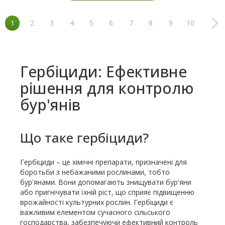
1
2
3
4
5
6
7
8
9
10
Гербіциди: Ефективне
рішення для контролю
бур'янів
Що таке гербіциди?
Гербіциди – це хімічні препарати, призначені для
боротьби з небажаними рослинами, тобто
бур'янами. Вони допомагають знищувати бур'яни
або пригнічувати їхній ріст, що сприяє підвищенню
врожайності культурних рослин. Гербіциди є
важливим елементом сучасного сільського
господарства, забезпечуючи ефективний контроль