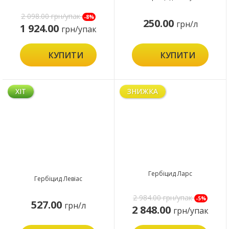
2 098.00
грн/упак
-8%
250.00
грн/л
1 924.00
грн/упак
КУПИТИ
КУПИТИ
ХІТ
ЗНИЖКА
Гербіцид Ларс
Гербіцид Левіас
2 984.00
грн/упак
-5%
527.00
грн/л
2 848.00
грн/упак