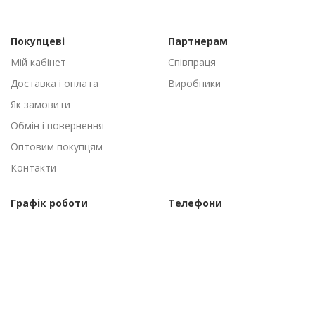
Покупцеві
Партнерам
Мій кабінет
Співпраця
Доставка і оплата
Виробники
Як замовити
Обмін і повернення
Оптовим покупцям
Контакти
Графік роботи
Телефони
Пн-Пт: 09:00 - 18:00
(095) 502-53-44
Сб-Нд: Вихідні
(096) 502-53-44
©Торговий дім "АгроАнталь", 2010–2026