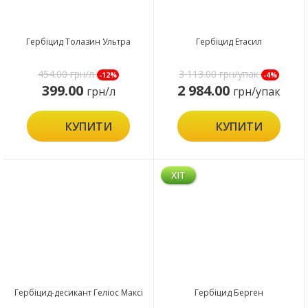
Гербіцид Толазин Ультра
Гербіцид Етасил
454.00
грн/л
3 113.00
грн/упак
-12%
-4%
399.00
2 984.00
грн/л
грн/упак
КУПИТИ
КУПИТИ
ХІТ
Гербіцид-десикант Геліос Максі
Гербіцид Берген