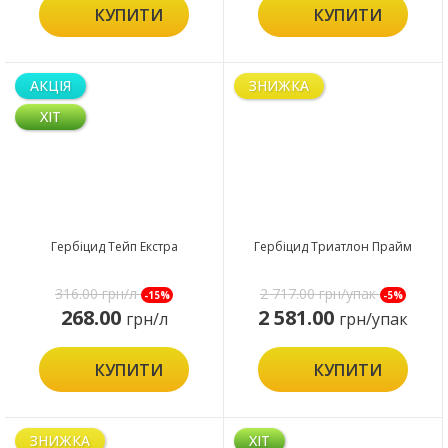
КУПИТИ
КУПИТИ
АКЦІЯ
ЗНИЖКА
ХІТ
Гербіцид Тейп Екстра
Гербіцид Триатлон Прайм
316.00
грн/л
2 717.00
грн/упак
-15%
-5%
268.00
2 581.00
грн/л
грн/упак
КУПИТИ
КУПИТИ
ЗНИЖКА
ХІТ