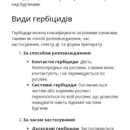
над бур'янами.
Види гербіцидів
Гербіциди можна класифікувати за різними ознаками,
такими як спосіб розповсюдження, час
застосування, спектр дії та форма препарату.
За способом розповсюдження:
Контактні гербіциди
: Діють
безпосередньо на рослини, з якими вони
контактують, і не переміщуються по
рослині.
Системні гербіциди
: Поглинаються
листям або корінням рослин і
переносяться по всій рослині, що дозволяє
знищувати навіть підземні частини
бур'янів.
За часом застосування:
Досходові гербіциди
: Застосовуються