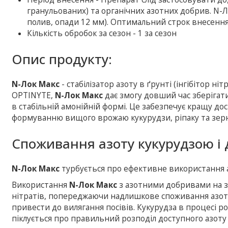
гранульованих) та органічних азотних добрив. N-
полив, опади 12 мм). Оптимальний строк внесення 
Кількість обробок за сезон - 1 за сезон
Опис продукту:
N-Лок Макс
- стабілізатор азоту в ґрунті (інгібітор ні
OPTINYTE,
N-Лок Макс
дає змогу довший час зберігат
в стабільній амонійній формі. Це забезпечує кращу до
формуванню вищого врожаю кукурудзи, ріпаку та зерн
Споживання азоту кукурудзою і д
N-Лок Mакс
турбується про ефективне використання а
Використання
N-Лок Mакс
з азотними добривами на зе
нітратів, попереджаючи надлишкове споживання азоту
привести до вилягання посівів. Кукурудза в процесі р
піклується про правильний розподіл доступного азоту 