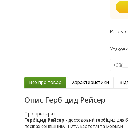
Разом д
Упаковк
Все про товар
Характеристики
Від
Опис
Гербіцид Рейсер
Про препарат:
Гербіцид Рейсер
- досходовий гербіцид для
посівах соняшнику, нуту, картоплі та моркви