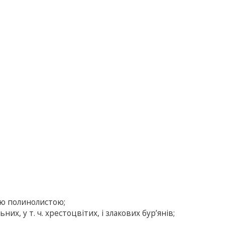
єю полинолистою;
, у т. ч. хрестоцвітих, і злакових бур’янів;