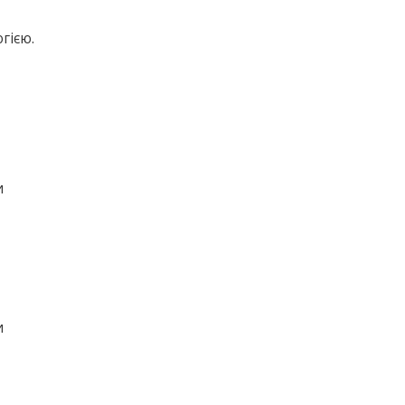
гією.
и
и