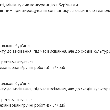
нті, мінімізуючи конкуренцію з бур’янами;
амінним при вирощуванні соняшнику за класичною техноло
 злакові бур'яни
ту до висівання, під час висівання, але до сходів культур
е регламентується
ханізовані/ручні роботи) - 3/7 діб
 злакові бур'яни
ту до висівання, під час висівання, але до сходів культур
е регламентується
ханізовані/ручні роботи) - 3/7 діб