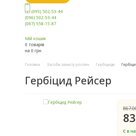
(095) 502-53-44
(096) 502-53-44
(067) 558-15-87
Мій кошик
0 товарів
на
0
грн
Головна
Засоби захисту рослин
Гербіциди
Гербіци
Гербіцид Рейсер
867.0
83
Є в на