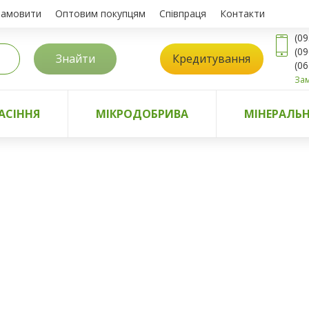
замовити
Оптовим покупцям
Співпраця
Контакти
(09
(09
Знайти
Кредитування
(06
Зам
АСІННЯ
МІКРОДОБРИВА
МІНЕРАЛЬН