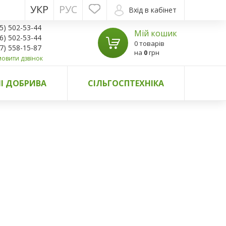
УКР
РУС
Вхід в кабінет
5) 502-53-44
Мій кошик
6) 502-53-44
0 товарів
7) 558-15-87
на
0
грн
овити дзвінок
І ДОБРИВА
СІЛЬГОСПТЕХНІКА