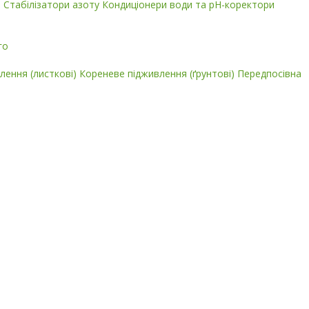
і
Стабілізатори азоту
Кондиціонери води та pH-коректори
го
лення (листкові)
Кореневе підживлення (ґрунтові)
Передпосівна