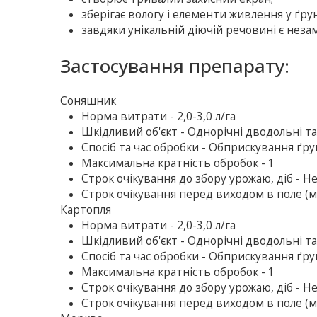
зберігає вологу і елементи живлення у ґру
завдяки унікальній діючій речовині є нез
Застосування препарату:
Соняшник
Норма витрати - 2,0-3,0 л/га
Шкідливий об'єкт - Однорічні дводольні та
Спосіб та час обробки - Обприскування ґрун
Максимальна кратність обробок - 1
Строк очікування до збору урожаю, діб - Н
Строк очікування перед виходом в поле (ме
Картопля
Норма витрати - 2,0-3,0 л/га
Шкідливий об'єкт - Однорічні дводольні та
Спосіб та час обробки - Обприскування ґрун
Максимальна кратність обробок - 1
Строк очікування до збору урожаю, діб - Н
Строк очікування перед виходом в поле (ме