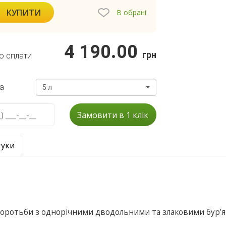
КУПИТИ
В обрані
4 190.00
грн
о сплати
а
5 л
Замовити в 1 клік
гуки
 боротьби з однорічними дводольними та злаковими бур’