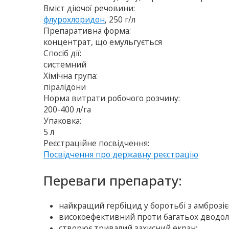
Вміст діючої речовини:
флурохлоридон
, 250 г/л
Препаративна форма:
концентрат, що емульгується
Спосіб дії:
системний
Хімічна група:
піралідони
Норма витрати робочого розчину:
200-400 л/га
Упаковка:
5 л
Реєстраційне посвідчення:
Посвідчення про державну реєстрацію
Переваги препарату:
найкращий гербіцид у боротьбі з амброзі
високоефективний проти багатьох дводольних
створює тривалий захисний екран;