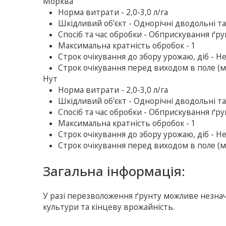
Морква
Норма витрати - 2,0-3,0 л/га
Шкідливий об'єкт - Однорічні дводольні та
Спосіб та час обробки - Обприскування ґрун
Максимальна кратність обробок - 1
Строк очікування до збору урожаю, діб - Н
Строк очікування перед виходом в поле (ме
Нут
Норма витрати - 2,0-3,0 л/га
Шкідливий об'єкт - Однорічні дводольні та
Спосіб та час обробки - Обприскування ґрун
Максимальна кратність обробок - 1
Строк очікування до збору урожаю, діб - Н
Строк очікування перед виходом в поле (ме
Загальна інформація:
У разі перезволоження ґрунту можливе незнач
культури та кінцеву врожайність.