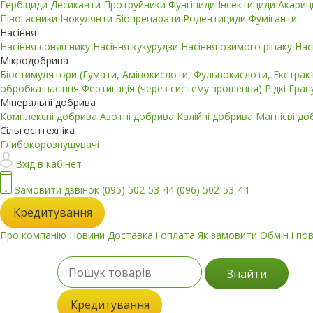
Гербіциди
Десиканти
Протруйники
Фунгіциди
Інсектициди
Акари
Піногасники
Інокулянти
Біопрепарати
Родентициди
Фуміганти
Насіння
Насіння соняшнику
Насіння кукурудзи
Насіння озимого ріпаку
Нас
Мікродобрива
Біостимулятори (Гумати, Амінокислоти, Фульвокислоти, Екстра
обробка насіння
Фертигація (через систему зрошення)
Рідкі
Гран
Мінеральні добрива
Комплексні добрива
Азотні добрива
Калійні добрива
Магнієві д
Сільгосптехніка
Глибокорозпушувачі
Вхід в кабінет
Замовити дзвінок
(095) 502-53-44
(096) 502-53-44
Кредитування
Про компанію
Новини
Доставка і оплата
Як замовити
Обмін і по
Знайти
Кредитування