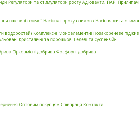
циди
Регулятори та стимулятори росту
Ад'юванти, ПАР, Прилипач
іння пшениці озимої
Насіння гороху озимого
Насіння жита озимо
кти водоростей)
Комплексні
Моноелементні
Позакореневе піджив
ульовані
Кристалічні та порошкові
Гелеві та суспензійні
обрива
Сірковмісні добрива
Фосфорні добрива
вернення
Оптовим покупцям
Співпраця
Контакти