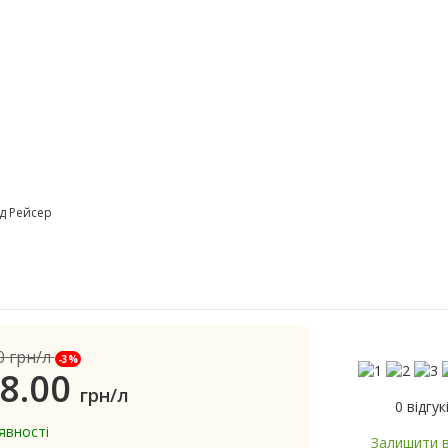
д Рейсер
0
грн/л
-3%
8.00
грн/л
0 відгук
явності
Залишити в