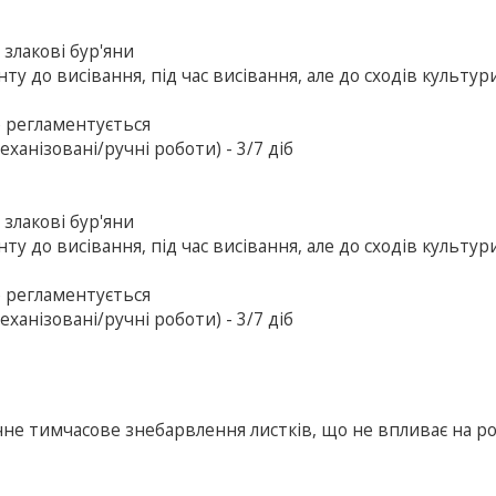
 злакові бур'яни
ту до висівання, під час висівання, але до сходів культур
е регламентується
ханізовані/ручні роботи) - 3/7 діб
 злакові бур'яни
ту до висівання, під час висівання, але до сходів культур
е регламентується
ханізовані/ручні роботи) - 3/7 діб
не тимчасове знебарвлення листків, що не впливає на р