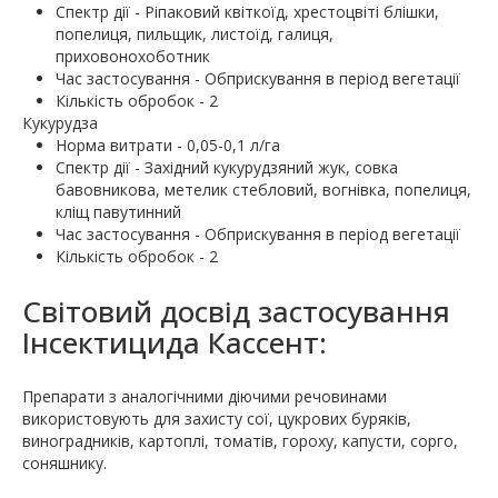
Спектр дії - Ріпаковий квіткоїд, хрестоцвіті блішки,
попелиця, пильщик, листоїд, галиця,
приховонохоботник
Час застосування - Обприскування в період вегетації
Кількість обробок - 2
Кукурудза
Норма витрати - 0,05-0,1 л/га
Спектр дії - Західний кукурудзяний жук, совка
бавовникова, метелик стебловий, вогнівка, попелиця,
кліщ павутинний
Час застосування - Обприскування в період вегетації
Кількість обробок - 2
Світовий досвід застосування
Інсектицида Кассент:
Препарати з аналогічними діючими речовинами
використовують для захисту сої, цукрових буряків,
виноградників, картоплі, томатів, гороху, капусти, сорго,
соняшнику.