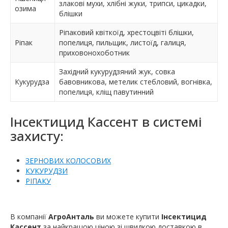
злакові мухи, хлібні жуки, трипси, цикадки,
озима
блішки
Ріпаковий квіткоїд, хрестоцвіті блішки,
Ріпак
попелиця, пильщик, листоїд, галиця,
приховонохоботник
Західний кукурудзяний жук, совка
Кукурудза
бавовникова, метелик стебловий, вогнівка,
попелиця, кліщ павутинний
Інсектицид Кассент в системі
захисту:
ЗЕРНОВИХ КОЛОСОВИХ
КУКУРУДЗИ
РІПАКУ
В компанії
АгроАнталь
ви можете купити
Інсектицид
Кассент
за найкращою ціною зі швидкою доставкою в