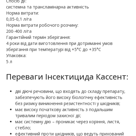
Спосіб дії:
системна та трансламінарна активність
Норма витрати:
0,05-0,1 л/га
Норма витрати робочого розчину:
200-400 л/га
Гарантійний термін зберігання:
4 роки від дати виготовлення при дотриманні умов
зберігання при температурі від +5°С до +35°С
Упаковка:
5 л
Переваги Інсектицида Кассент:
дві діючі речовини, що входять до складу препарату,
забезпечують його високу біологічну ефективність
без ризику виникнення резистентності у шкідників;
має високу початкову активність з подальшим
тривалим періодом захисної дії;
має системну дію – проникає через коріння, листя,
стебло;
ефективний проти шкідників, що ведуть прихований