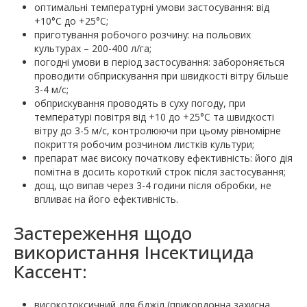
оптимальні температурні умови застосування: від
+10°С до +25°С;
приготування робочого розчину: на польових
культурах – 200-400 л/га;
погодні умови в період застосування: забороняється
проводити обприскування при швидкості вітру більше
3-4 м/с;
обприскування проводять в суху погоду, при
температурі повітря від +10 до +25°C та швидкості
вітру до 3-5 м/с, контролюючи при цьому рівномірне
покриття робочим розчином листків культури;
препарат має високу початкову ефективність: його дія
помітна в досить короткий строк після застосування;
дощ, що випав через 3-4 години після обробки, не
впливає на його ефективність.
Застереження щодо
використання Інсектицида
Кассент:
високотоксичний для бджіл (прикордонна захисна