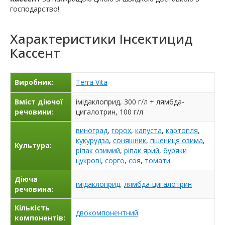
господарство!
Характеристики
Інсектицид
Кассент
Виробник:
Terra Vita
Вміст діючої
імідаклоприд, 300 г/л + лямбда-
речовини:
цигалотрин, 100 г/л
виноград
,
горох
,
капуста
,
картопля
,
кукурудза
,
соняшник
,
пшениця озима
,
Культура:
ріпак озимий
,
ріпак ярий
,
буряки
цукрові
,
сорго
,
соя
,
томати
Діюча
імідаклоприд
,
лямбда-цигалотрин
речовина:
Кількість
двокомпонентний
компонентів: