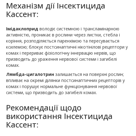
Механізм дії Інсектицида
Кассент:
Імідаклоприд
володіє системною і трансламінарною
активністю, проникає в рослини через листки, стебла і
коріння, розподіляється паренхімою та пересувається
ксилемою; блокує постсинаптичні нікотінілові рецептори у
комах і перериває фізіологічну іннервацію нервів, що
призводить до ураження нервової системи і загибелі
комах.
Лямбда-цигалотрин
залишається на поверхні рослин;
впливає на окремі ділянки постсинаптичних рецепторів у
комах і порушує нормальне функціонування нервової
системи, що призводить до загибелі комах.
Рекомендації щодо
використання Інсектицида
Кассент: