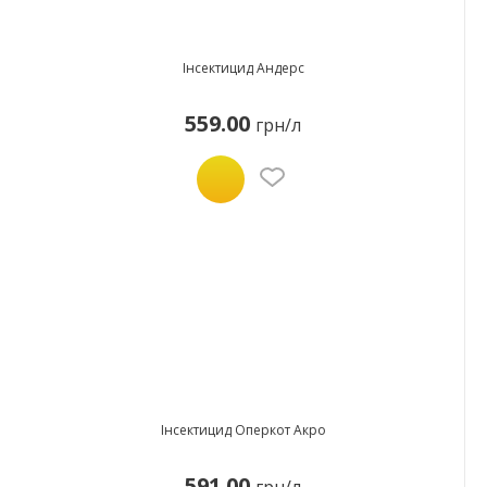
Інсектицид Андерс
559.00
грн/л
Інсектицид Оперкот Акро
591.00