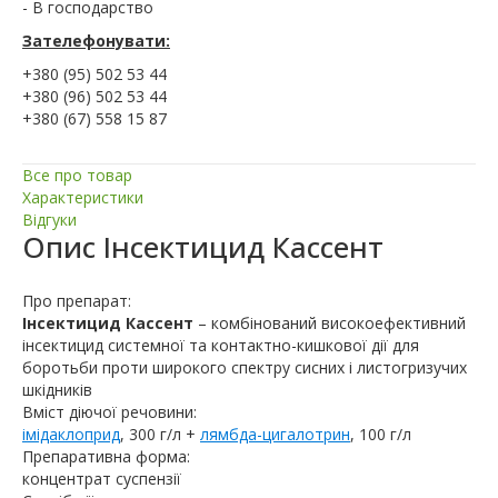
- В господарство
Зателефонувати:
+380 (95) 502 53 44
+380 (96) 502 53 44
+380 (67) 558 15 87
Все про товар
Характеристики
Відгуки
Опис
Інсектицид Кассент
Про препарат:
Інсектицид Кассент
– комбінований високоефективний
інсектицид системної та контактно-кишкової дії для
боротьби проти широкого спектру сисних і листогризучих
шкідників
Вміст діючої речовини:
імідаклоприд
, 300 г/л +
лямбда-цигалотрин
, 100 г/л
Препаративна форма:
концентрат суспензії