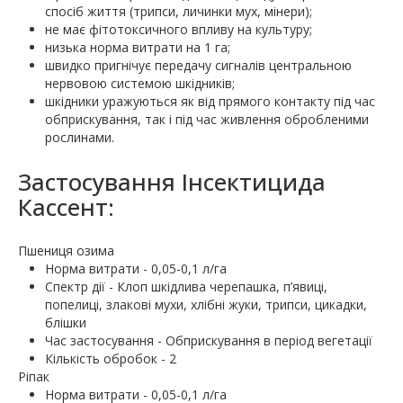
спосіб життя (трипси, личинки мух, мінери);
не має фітотоксичного впливу на культуру;
низька норма витрати на 1 га;
швидко пригнічує передачу сигналів центральною
нервовою системою шкідників;
шкідники уражуються як від прямого контакту під час
обприскування, так і під час живлення обробленими
рослинами.
Застосування Інсектицида
Кассент:
Пшениця озима
Норма витрати - 0,05-0,1 л/га
Спектр дії - Клоп шкідлива черепашка, п’явиці,
попелиці, злакові мухи, хлібні жуки, трипси, цикадки,
блішки
Час застосування - Обприскування в період вегетації
Кількість обробок - 2
Ріпак
Норма витрати - 0,05-0,1 л/га