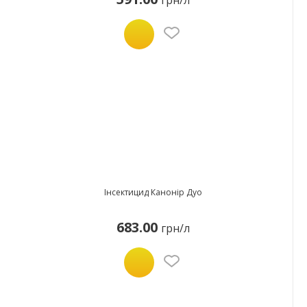
грн/л
Інсектицид Канонір Дуо
683.00
грн/л