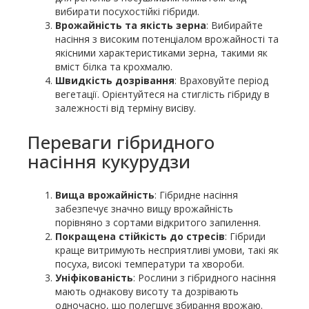
вибирати посухостійкі гібриди.
Врожайність та якість зерна
: Вибирайте
насіння з високим потенціалом врожайності та
якісними характеристиками зерна, такими як
вміст білка та крохмалю.
Швидкість дозрівання
: Враховуйте період
вегетації. Орієнтуйтеся на стиглість гібриду в
залежності від терміну висіву.
Переваги гібридного
насіння кукурудзи
Вища врожайність
: Гібридне насіння
забезпечує значно вищу врожайність
порівняно з сортами відкритого запилення.
Покращена стійкість до стресів
: Гібриди
краще витримують несприятливі умови, такі як
посуха, високі температури та хвороби.
Уніфікованість
: Рослини з гібридного насіння
мають однакову висоту та дозрівають
одночасно, що полегшує збирання врожаю.