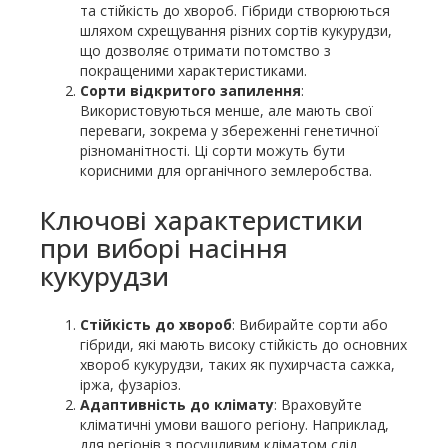
та стійкість до хвороб. Гібриди створюються
шляхом схрещування різних сортів кукурудзи,
що дозволяє отримати потомство з
покращеними характеристиками.
Сорти відкритого запилення
:
Використовуються менше, але мають свої
переваги, зокрема у збереженні генетичної
різноманітності. Ці сорти можуть бути
корисними для органічного землеробства.
Ключові характеристики
при виборі насіння
кукурудзи
Стійкість до хвороб
: Вибирайте сорти або
гібриди, які мають високу стійкість до основних
хвороб кукурудзи, таких як пухирчаста сажка,
іржа, фузаріоз.
Адаптивність до клімату
: Враховуйте
кліматичні умови вашого регіону. Наприклад,
для регіонів з посушливим кліматом слід