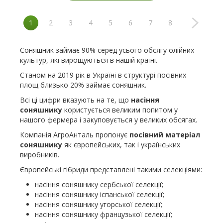
1
2
3
4
5
6
7
8
Соняшник займає 90% серед усього обсягу олійних
культур, які вирощуються в нашій країні.
Станом на 2019 рік в Україні в структурі посівних
площ близько 20% займає соняшник.
Всі ці цифри вказують на те, що
насіння
соняшнику
користується великим попитом у
нашого фермера і закуповується у великих обсягах.
Компанія АгроАнталь пропонує
посівний матеріал
соняшнику
як європейських, так і українських
виробників.
Європейські гібриди представлені такими селекціями:
насіння соняшнику сербської селекції;
насіння соняшнику іспанської селекції;
насіння соняшнику угорської селекції;
насіння соняшнику французької селекції;