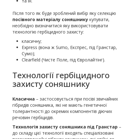
та ін.
Після того як буде зроблений вибір яку селекцію
посівного матеріалу соняшнику
купувати,
необхідно визначитися яку використовувати
технологію гербіцидного захисту:
класичну;
Express (вона ж Sumo, Експрес, під Гранстар,
Сумо);
Clearfield (Чисте Поле, під Євролайтінг).
Технології гербіцидного
захисту соняшнику
Класична
– застосовується при посіві звичайних
гібридів соняшника, які не мають генетичної
толерантності до окремих компонентів діючих
речовин гербіцидів.
Технологія захисту соняшника під Гранстар
–
до складу цієї технології входять спеціалізовані