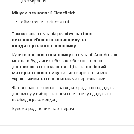
до збирання.
Мінуси технології Clearfield:
обмеження в сівозмінні.
Також наша компанія реалізує
насіння
високоолеїнового соняшнику
та
кондитерського соняшнику
.
Купити
насіння соняшнику
в компанії АгроАнталь
можна в будь-яких обсягах з безкоштовною
доставкою в господарство. Ціна на
посівний
матеріал соняшнику
сильно варіюється між
українськими та європейськими виробниками.
Фахівці нашої компанії завжди з радістю нададуть
допомогу у виборі насіння соняшнику і дадуть всі
необхідні рекомендації!
Будемо раді новим партнерам!