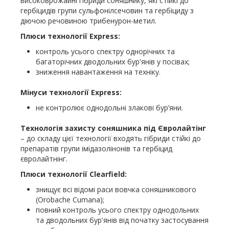
високоврожайні гібриди соняшнику, які стійкі до
гербіцидів групи сульфонілсечовин та гербіциду з
діючою речовиною трибенурон-метил.
Плюси технології Express:
контроль усього спектру однорічних та
багаторічних дводольних бур'янів у посівах;
зниження навантаження на техніку.
Мінуси технології Express:
не контролює однодольні злакові бур’яни.
Технологія захисту соняшника під Євролайтінг
– до складу цієї технології входять гібриди стійкі до
препаратів групи імідазолінонів та гербіцид
євролайтнінг.
Плюси технології Clearfield:
знищує всі відомі раси вовчка соняшникового
(Orobache Cumana);
повний контроль усього спектру однодольних
та дводольних бур'янів від початку застосування