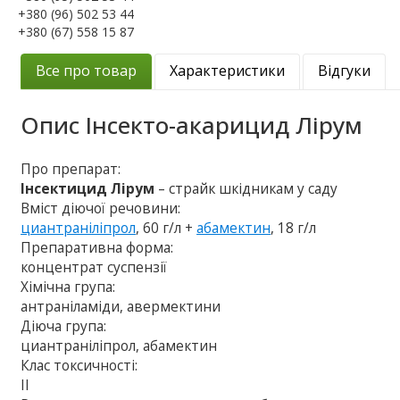
+380 (96) 502 53 44
+380 (67) 558 15 87
Все про товар
Характеристики
Відгуки
Опис
Інсекто-акарицид Лірум
Про препарат:
Інсектицид Лірум
–
страйк шкідникам у саду
Вміст діючої речовини:
циантраніліпрол
, 60 г/л +
абамектин
, 18 г/л
Препаративна форма:
концентрат суспензії
Хімічна група:
антраніламіди, авермектини
Діюча група:
циантраніліпрол, абамектин
Клас токсичності:
ІІ