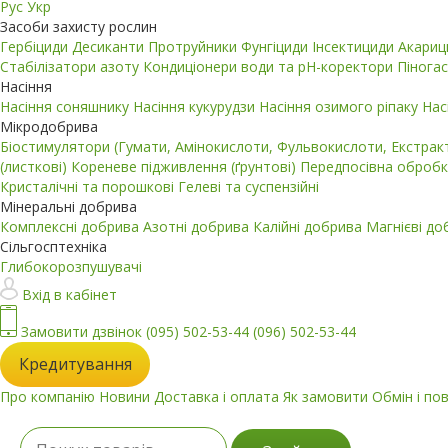
Рус
Укр
Засоби захисту рослин
Гербіциди
Десиканти
Протруйники
Фунгіциди
Інсектициди
Акари
Стабілізатори азоту
Кондиціонери води та pH-коректори
Пінога
Насіння
Насіння соняшнику
Насіння кукурудзи
Насіння озимого ріпаку
Нас
Мікродобрива
Біостимулятори (Гумати, Амінокислоти, Фульвокислоти, Екстра
(листкові)
Кореневе підживлення (ґрунтові)
Передпосівна обробк
Кристалічні та порошкові
Гелеві та суспензійні
Мінеральні добрива
Комплексні добрива
Азотні добрива
Калійні добрива
Магнієві д
Сільгосптехніка
Глибокорозпушувачі
Вхід в кабінет
Замовити дзвінок
(095) 502-53-44
(096) 502-53-44
Кредитування
Про компанію
Новини
Доставка і оплата
Як замовити
Обмін і по