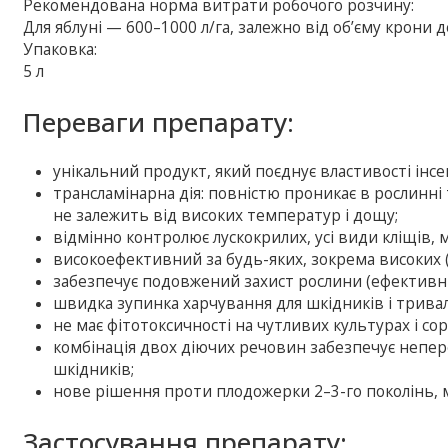
Рекомендована норма витрати робочого розчину:
Для яблуні — 600–1000 л/га, залежно від об’єму крони 
Упаковка:
5 л
Переваги препарату:
унікальний продукт, який поєднує властивості інс
трансламінарна дія: повністю проникає в рослинн
не залежить від високих температур і дощу;
відмінно контролює лускокрилих, усі види кліщів, м
високоефективний за будь-яких, зокрема високих (
забезпечує подовжений захист рослини (ефективни
швидка зупинка харчування для шкідників і тривала
не має фітотоксичності на чутливих культурах і сор
комбінація двох діючих речовин забезпечує непер
шкідників;
нове рішення проти плодожерки 2–3-го поколінь, 
Застосування препарату: