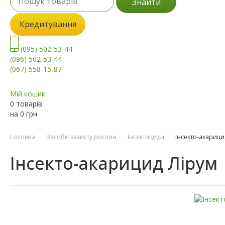
Знайти
Кредитування
(095) 502-53-44
(096) 502-53-44
(067) 558-15-87
Мій кошик
0 товарів
на
0
грн
Головна
Засоби захисту рослин
Інсектициди
Інсекто-акарици
Інсекто-акарицид Лірум