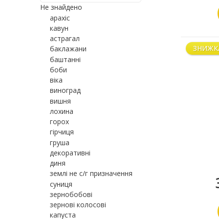
Не знайдено
арахіс
кавун
астрагал
ЗНИЖК
баклажани
баштанні
боби
віка
виноград
вишня
лохина
горох
гірчиця
груша
декоративні
диня
землі не с/г призначення
суниця
зернобобові
зернові колосові
капуста