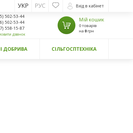
УКР
РУС
Вхід в кабінет
5) 502-53-44
Мій кошик
6) 502-53-44
0 товарів
7) 558-15-87
на
0
грн
овити дзвінок
І ДОБРИВА
СІЛЬГОСПТЕХНІКА