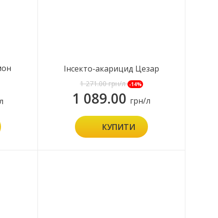
мон
Інсекто-акарицид Цезар
1 271.00
грн/л
-14%
1 089.00
грн/л
л
КУПИТИ