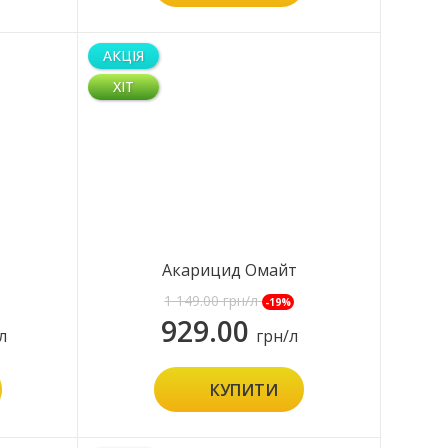
АКЦІЯ
ХІТ
Акарицид Омайт
1 149.00
грн/л
-19%
929.00
л
грн/л
КУПИТИ