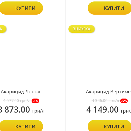
КУПИТИ
КУПИТИ
А
ЗНИЖКА
Акарицид Лонгас
Акарицид Вертиме
4 077.00
грн/л
4 346.00
грн/л
-5%
-5%
3 873.00
4 149.00
грн/л
грн/
КУПИТИ
КУПИТИ