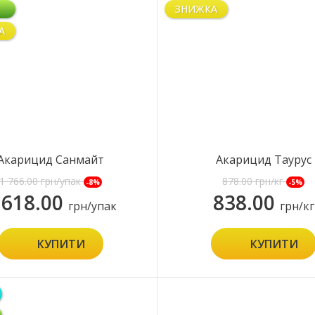
ЗНИЖКА
А
Акарицид Санмайт
Акарицид Таурус
1 766.00
грн/упак
878.00
грн/кг
-8%
-5%
 618.00
838.00
грн/упак
грн/кг
КУПИТИ
КУПИТИ