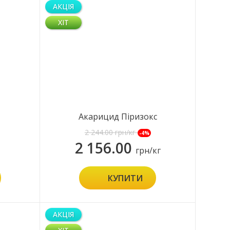
АКЦІЯ
ХІТ
Акарицид Піризокс
2 244.00
грн/кг
-4%
2 156.00
грн/кг
КУПИТИ
АКЦІЯ