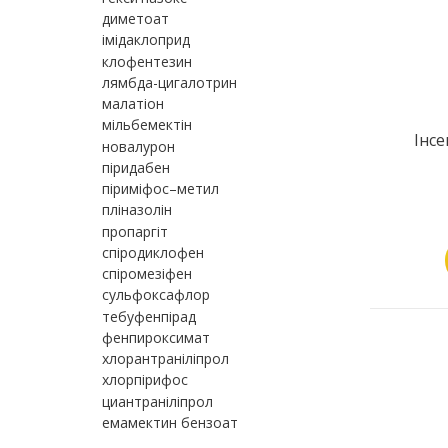
диметоат
імідаклоприд
клофентезин
лямбда-цигалотрин
малатіон
мільбемектін
Інс
новалурон
піридабен
піриміфос–метил
пліназолін
пропаргіт
спіродиклофен
спіромезіфен
сульфоксафлор
тебуфенпірад
фенпироксимат
хлорантраніліпрол
хлорпірифос
циантраніліпрол
емамектин бензоат