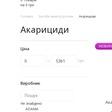
на
0
грн
Головна
Засоби захисту рослин
Акарициди
Акарициди
НОВИН
Ціна
—
грн
Виробник
Ак
Не знайдено
ADAMA