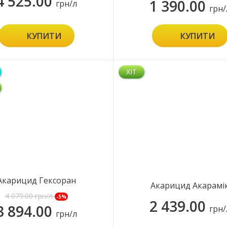
4 525.00
1 390.00
грн/л
грн/
КУПИТИ
КУПИТИ
ХІТ
Акарицид Гексоран
Акарицид Акарамі
4 079.00
грн/л
-5%
2 439.00
3 894.00
грн/
грн/л