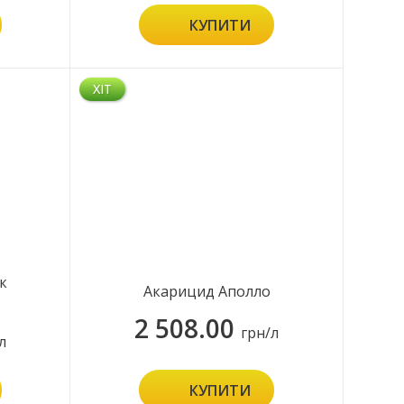
КУПИТИ
ХІТ
к
Акарицид Аполло
2 508.00
грн/л
л
КУПИТИ