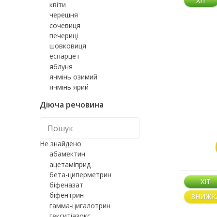
ХІТ
квіти
черешня
сочевиця
печериці
шовковиця
еспарцет
яблуня
ячмінь озимий
ячмінь ярий
Діюча речовина
Не знайдено
абамектин
ацетаміприд
бета-циперметрин
ХІТ
біфеназат
біфентрин
ЗНИЖК
гамма-цигалотрин
гекситіазокс