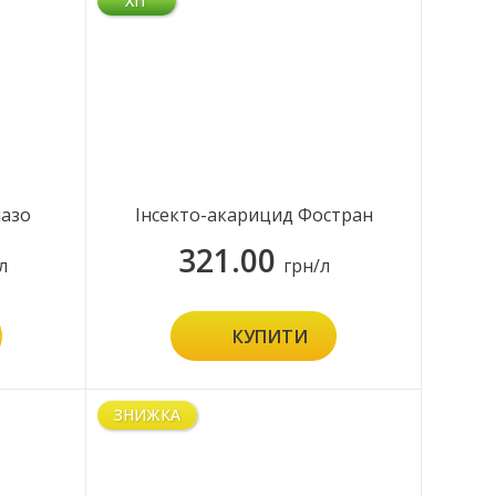
ХІТ
лазо
Інсекто-акарицид Фостран
321.00
л
грн/л
КУПИТИ
ЗНИЖКА