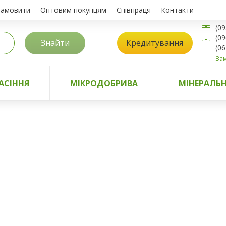
замовити
Оптовим покупцям
Співпраця
Контакти
(09
(09
Знайти
Кредитування
(06
Зам
АСІННЯ
МІКРОДОБРИВА
МІНЕРАЛЬН