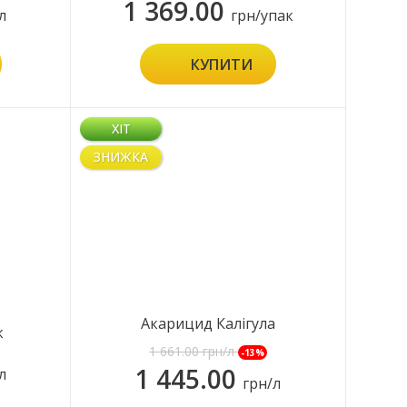
1 369.00
л
грн/упак
КУПИТИ
ХІТ
ЗНИЖКА
Акарицид Калігула
к
1 661.00
грн/л
-13%
1 445.00
л
грн/л