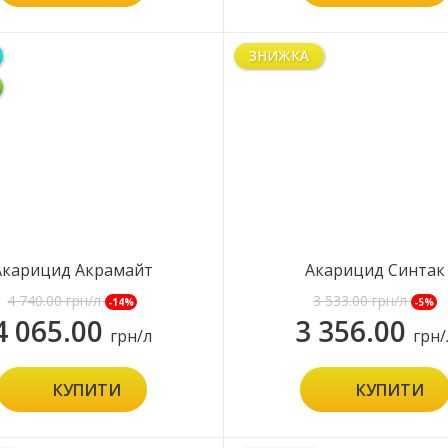
ЗНИЖКА
Акарицид Акрамайт
Акарицид Синтак
4 740.00
грн/л
3 533.00
грн/л
-14%
-5%
4 065.00
3 356.00
грн/л
грн/
КУПИТИ
КУПИТИ