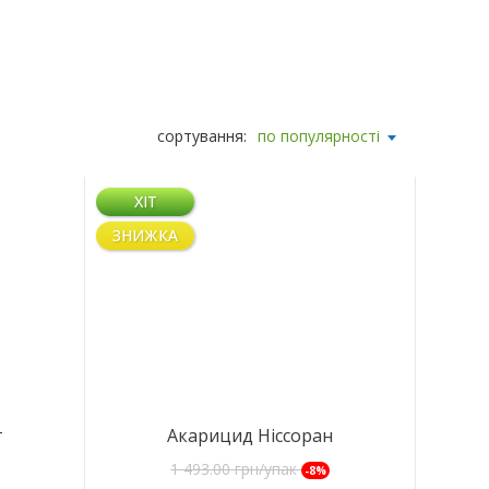
сортування:
по популярності
ХІТ
ЗНИЖКА
т
Акарицид Ніссоран
1 493.00
грн/упак
-8%