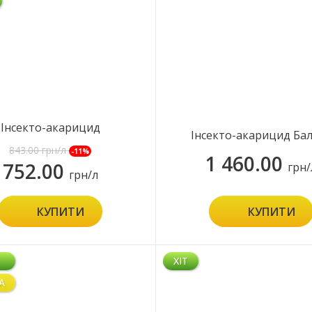
Інсекто-акарицид
Інсекто-акарицид Ба
Каратель Плюс
843.00
грн/л
-11%
1 460.00
752.00
грн/
грн/л
КУПИТИ
КУПИТИ
ХІТ
А