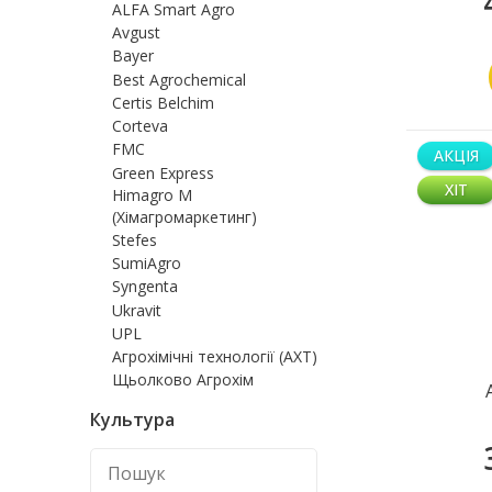
ALFA Smart Agro
Avgust
Bayer
Best Agrochemical
Certis Belchim
Corteva
FMC
АКЦІЯ
Green Express
ХІТ
Himagro M
(Хімагромаркетинг)
Stefes
SumiAgro
Syngenta
Ukravit
UPL
Агрохімічні технології (АХТ)
Щьолково Агрохім
Культура