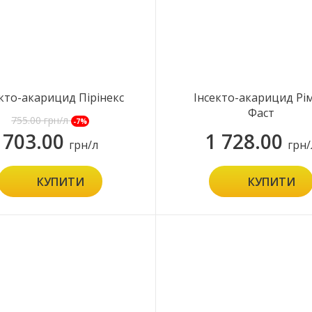
екто-акарицид Пірінекс
Інсекто-акарицид Рі
Супер
Фаст
755.00
грн/л
-7%
703.00
1 728.00
грн/л
грн/
КУПИТИ
КУПИТИ