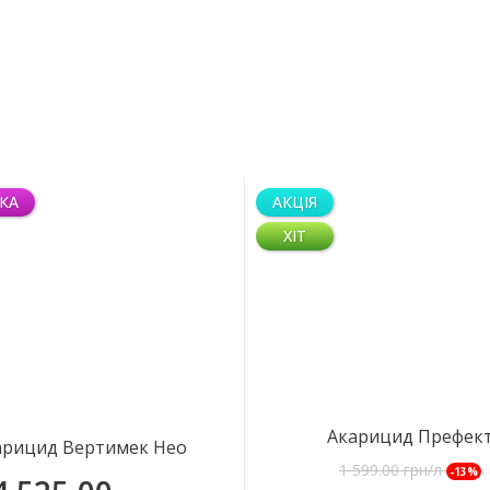
КА
АКЦІЯ
ХІТ
Акарицид Префек
арицид Вертимек Нео
1 599.00
грн/л
-13%