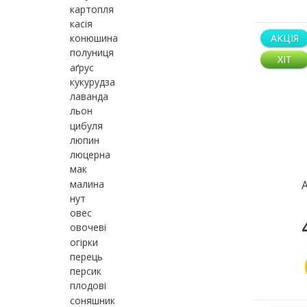
картопля
касія
конюшина
АКЦІЯ
полуниця
ХІТ
аґрус
кукурудза
лаванда
льон
цибуля
люпин
люцерна
мак
малина
нут
овес
овочеві
огірки
перець
персик
плодові
соняшник