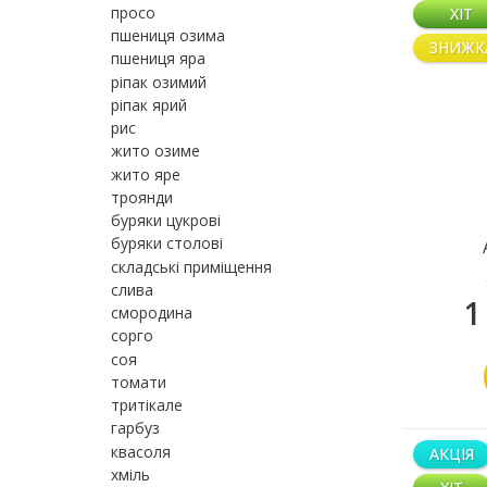
просо
ХІТ
пшениця озима
ЗНИЖК
пшениця яра
ріпак озимий
ріпак ярий
рис
жито озиме
жито яре
троянди
буряки цукрові
буряки столові
складські приміщення
слива
1
смородина
сорго
соя
томати
тритікале
гарбуз
квасоля
АКЦІЯ
хміль