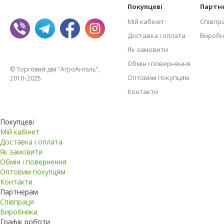
Покупцеві
Партн
Мій кабінет
Співпр
Доставка і оплата
Виробн
Як замовити
Обмін і повернення
© Торговий дім "АгроАнталь",
Оптовим покупцям
2010–2025
Контакти
Покупцеві
Мій кабінет
Доставка і оплата
Як замовити
Обмін і повернення
Оптовим покупцям
Контакти
Партнерам
Співпраця
Виробники
Графік роботи