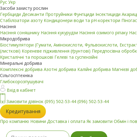
Рус
Укр
Засоби захисту рослин
Гербіциди
Десиканти
Протруйники
Фунгіциди
Інсектициди
Акари
Стабілізатори азоту
Кондиціонери води та pH-коректори
Пінога
Насіння
Насіння соняшнику
Насіння кукурудзи
Насіння озимого ріпаку
Нас
Мікродобрива
Біостимулятори (Гумати, Амінокислоти, Фульвокислоти, Екстра
(листкові)
Кореневе підживлення (ґрунтові)
Передпосівна обробк
Кристалічні та порошкові
Гелеві та суспензійні
Мінеральні добрива
Комплексні добрива
Азотні добрива
Калійні добрива
Магнієві д
Сільгосптехніка
Глибокорозпушувачі
Вхід в кабінет
Замовити дзвінок
(095) 502-53-44
(096) 502-53-44
Кредитування
Про компанію
Новини
Доставка і оплата
Як замовити
Обмін і по