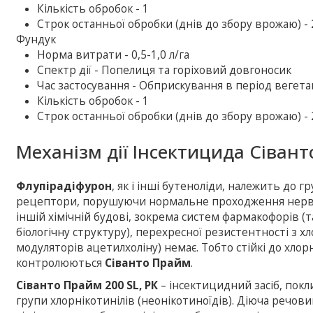
Кількість обробок - 1
Строк останньої обробки (днів до збору врожаю) - 
Фундук
Норма витрати - 0,5-1,0 л/га
Спектр дії - Попелиця та горіховий довгоносик
Час застосування - Обприскування в період вегета
Кількість обробок - 1
Строк останньої обробки (днів до збору врожаю) - 
Механізм дії Інсектицида Сіван
Флупірадіфурон
, як і інші бутеноліди, належить до 
рецептори, порушуючи нормальне проходження нерво
іншій хімічній будові, зокрема систем фармакофорів (т
біологічну структуру), перехресної резистентності з 
модуляторів ацетилхоліну) немає. Тобто стійкі до хлор
контролюються
Сіванто Прайм
.
Сіванто Прайм 200 SL, РК
– інсектицидний засіб, покл
групи хлорнікотинілів (неонікотиноїдів). Діюча речов