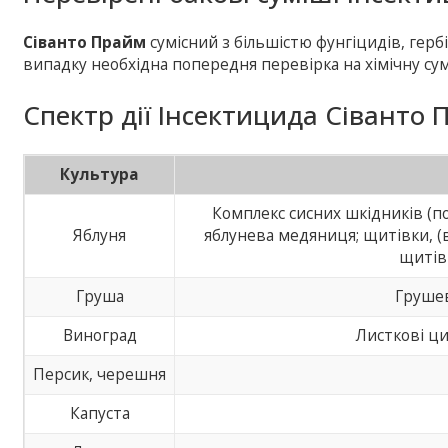
Сіванто Прайм
сумісний з більшістю фунгіцидів, герб
випадку необхідна попередня перевірка на хімічну сум
Спектр дії Інсектицида Сіванто 
Культура
Комплекс сисних шкідників (по
Яблуня
яблунева медяниця; щитівки, (в
щитів
Груша
Груше
Виноград
Листкові ц
Персик, черешня
Капуста