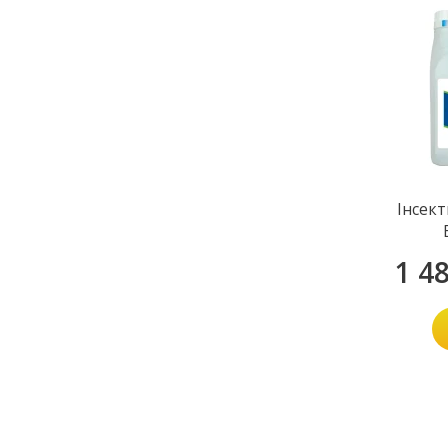
Інсек
1 4