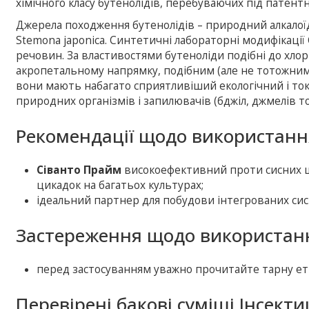
хімічного класу бутенолідів, перебуваючих під патент
Джерела походження бутенолідів – природний алкалоїд
Stemona japonicа. Синтетичні лабораторні модифікації
речовин. За властивостями бутеноліди подібні до хлор
акропетальному напрямку, подібним (але не тотожним
вони мають набагато сприятливіший екологічний і ток
природних організмів і запилювачів (бджіл, джмелів т
Рекомендації щодо використанн
Сіванто Прайм
високоефективний проти сисних шк
цикадок на багатьох культурах;
ідеальний партнер для побудови інтегрованих сист
Застереження щодо використанн
перед застосуванням уважно прочитайте тарну ет
Перевірені бакові суміші Інсект