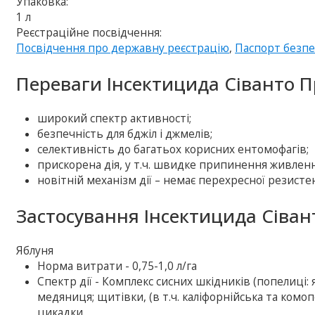
Упаковка:
1 л
Реєстраційне посвідчення:
Посвідчення про державну реєстрацію
,
Паспорт безп
Переваги Інсектицида Сіванто 
широкий спектр активності;
безпечність для бджіл і джмелів;
селективність до багатьох корисних ентомофагів;
прискорена дія, у т.ч. швидке припинення живленн
новітній механізм дії – немає перехресної резисте
Застосування Інсектицида Сіван
Яблуня
Норма витрати - 0,75-1,0 л/га
Спектр дії - Комплекс сисних шкідників (попелиці:
медяниця; щитівки, (в т.ч. каліфорнійська та ком
цикадки