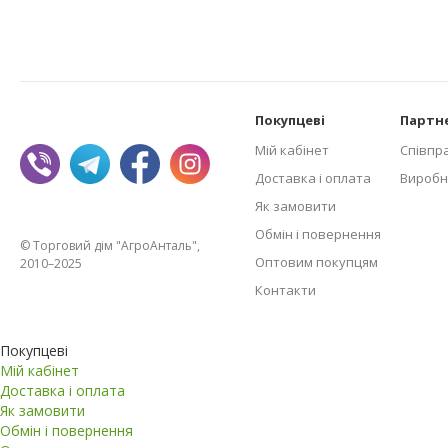
Покупцеві
Партн
Мій кабінет
Співпр
Доставка і оплата
Виробн
Як замовити
Обмін і повернення
© Торговий дім "АгроАнталь",
Оптовим покупцям
2010–2025
Контакти
Покупцеві
Мій кабінет
Доставка і оплата
Як замовити
Обмін і повернення