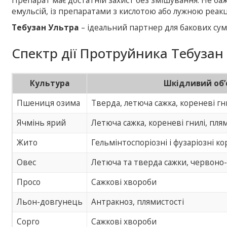
Препарат має достатній захист без змішування. Не б
емульсій, із препаратами з кислотою або лужною реакц
Тебузан Ультра
– ідеальний партнер для бакових с
Спектр дії Протруйника Тебузан
Культура
Шкідливий об’
Пшениця озима
Тверда, летюча сажка, кореневі гн
Ячмінь ярий
Летюча сажка, кореневі гнилі, пля
Жито
Гельмінтоспоріозні і фузаріозні ко
Овес
Летюча та тверда сажки, червоно-
Просо
Сажкові хвороби
Льон-довгунець
Антракноз, плямистості
Сорго
Сажкові хвороби