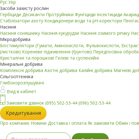
Рус
Укр
Засоби захисту рослин
Гербіциди
Десиканти
Протруйники
Фунгіциди
Інсектициди
Акари
Стабілізатори азоту
Кондиціонери води та pH-коректори
Пінога
Насіння
Насіння соняшнику
Насіння кукурудзи
Насіння озимого ріпаку
Нас
Мікродобрива
Біостимулятори (Гумати, Амінокислоти, Фульвокислоти, Екстра
(листкові)
Кореневе підживлення (ґрунтові)
Передпосівна обробк
Кристалічні та порошкові
Гелеві та суспензійні
Мінеральні добрива
Комплексні добрива
Азотні добрива
Калійні добрива
Магнієві д
Сільгосптехніка
Глибокорозпушувачі
Вхід в кабінет
Замовити дзвінок
(095) 502-53-44
(096) 502-53-44
Кредитування
Про компанію
Новини
Доставка і оплата
Як замовити
Обмін і по