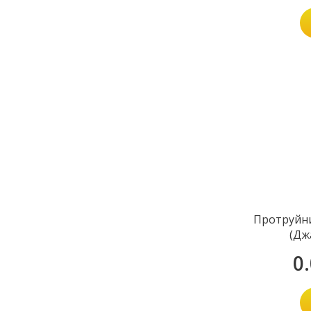
Протруйни
(Дж
0