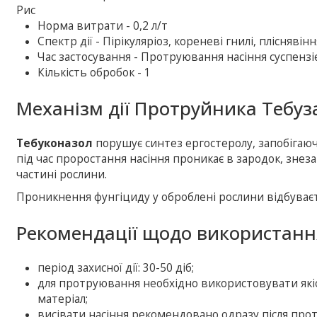
Рис
Норма витрати - 0,2 л/т
Спектр дії - Пірікуляріоз, кореневі гнилі, пліснявін
Час застосування - Протруювання насіння суспензіє
Кількість обробок - 1
Механізм дії Протруйника Тебуз
Тебуконазол
порушує синтез ергостеролу, запобігаю
під час проростання насіння проникає в зародок, знез
частині рослини.
Проникнення фунгіциду у оброблені рослини відбуваєт
Рекомендації щодо використанн
період захисної дії: 30-50 діб;
для протруювання необхідно використовувати якіс
матеріал;
висівати насіння рекомендовано одразу після прот