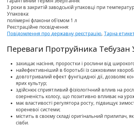
Гарантійний термін зберігання:
3 роки в закритій заводській упаковці при температурі
Упаковка:
полімерні флакони об'ємом 1 л
Реєстраційне посвідчення:
Повідомлення про державну реєстрацію
,
Тарна етике
Переваги Протруйника Тебузан 
захищає насіння, проростки і рослини від широкого 
найефективніший в боротьбі із сажковими хвороб
довготривалий ефект фунгіцидної дії, дозволяє к
ярих культур;
здійснює сприятливий фізіологічний вплив на росл
озерненість колосу, що позитивно впливає на уро
має властивості регулятора росту, підвищує зимост
кореневої системи;
містить в своєму складі оригінальний прилипач, я
сівби.