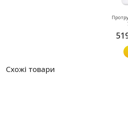
Протру
51
Схожі товари