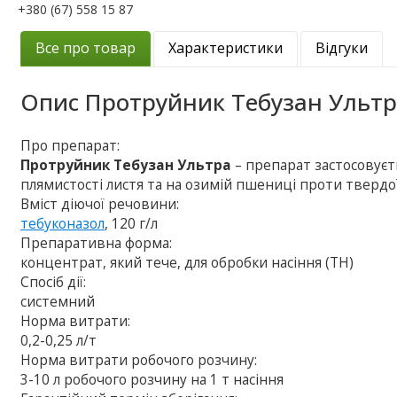
+380 (67) 558 15 87
Все про товар
Характеристики
Відгуки
Опис
Протруйник Тебузан Ульт
Про препарат:
Протруйник Тебузан Ультра
– препарат застосовуєт
плямистості листя та на озимій пшениці проти твердої,
Вміст діючої речовини:
тебуконазол
, 120 г/л
Препаративна форма:
концентрат, який тече, для обробки насіння (ТН)
Спосіб дії:
системний
Норма витрати:
0,2-0,25 л/т
Норма витрати робочого розчину:
3-10 л робочого розчину на 1 т насіння