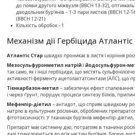
до появи другого міжвузля (BBCH 13-32), оптималь
дводольних бур'янів – 1-3 пари листків (BBCH 12-16
(ВВСН 12-21)
Кількість обробок - 1
Механізм дії Гербіцида Атлантіс
Атлантіс Стар
швидко проникає в листя і коріння рос
Мезосульфуронметил натрій
і
йодосульфурон-ме
так само, як і інші гербіциди, що містять сульфонілс
активності ферменту ацетолактатсинтази (АЛС), що пр
Тієнкарбазон-метил
– забезпечує ефект спалювання ти
і через ґрунт, порушує процеси синтезу білків, припин
Мефенпір-діетил
– антидот, що сприяє швидкому ро
натрію в культурних рослинах, оброблених препаратом
фітотоксичності. У тканинах бур'янів мефенпір-діетил,
Препарат має системну дію, потрапляє в тканини росли
далі транслокується до всіх частин бур’янів. Блокує д