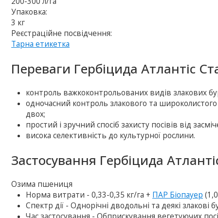
200-300 л/га
Упаковка:
3 кг
Реєстраційне посвідчення:
Тарна етикетка
Переваги Гербіцида Атлантіс Ст
контроль важкоконтрольованих видів злакових бур’
одночасний контроль злакового та широколистого 
двох;
простий і зручний спосіб захисту посівів від засмі
висока селективність до культурної рослини.
Застосування Гербіцида Атланті
Озима пшениця
Норма витрати - 0,33-0,35 кг/га +
ПАР Біопауер
(1,0
Спектр дії - Однорічні дводольні та деякі злакові б
Час застосування - Обприскування вегетуючих посів