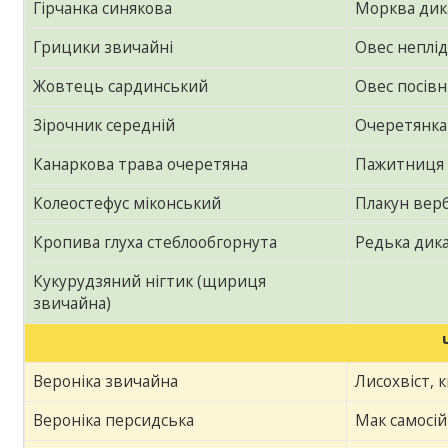
Гірчанка синякова
Морква дик
Грицики звичайні
Овес неплі
Жовтець сардинський
Овес посів
Зірочник середній
Очеретянка
Канаркова трава очеретяна
Пажитниця
Колеостефус міконський
Плакун вер
Кропива глуха стеблообгорнута
Редька дик
Кукурудзяний нігтик (щириця
звичайна)
Вероніка звичайна
Лисохвіст,
Вероніка персидська
Мак самосій