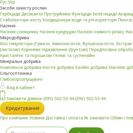
Рус
Укр
Засоби захисту рослин
Гербіциди
Десиканти
Протруйники
Фунгіциди
Інсектициди
Акари
Стабілізатори азоту
Кондиціонери води та pH-коректори
Пінога
Насіння
Насіння соняшнику
Насіння кукурудзи
Насіння озимого ріпаку
Нас
Мікродобрива
Біостимулятори (Гумати, Амінокислоти, Фульвокислоти, Екстра
(листкові)
Кореневе підживлення (ґрунтові)
Передпосівна обробк
Кристалічні та порошкові
Гелеві та суспензійні
Мінеральні добрива
Комплексні добрива
Азотні добрива
Калійні добрива
Магнієві д
Сільгосптехніка
Глибокорозпушувачі
Вхід в кабінет
Замовити дзвінок
(095) 502-53-44
(096) 502-53-44
Кредитування
Про компанію
Новини
Доставка і оплата
Як замовити
Обмін і по