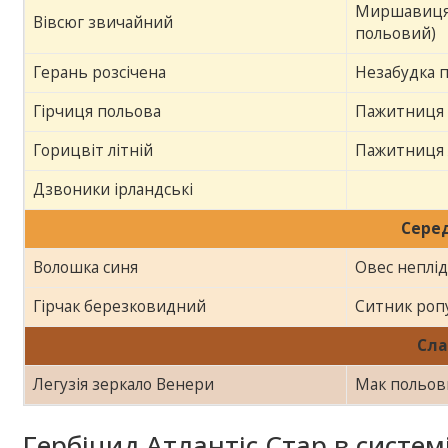
Миршавиця
Вівсюг звичайний
польовий)
Герань розсічена
Незабудка 
Гірчиця польова
Пажитниця 
Горицвіт літній
Пажитниця 
Дзвоники ірландські
Сере
Волошка синя
Овес неплі
Гірчак березковидний
Ситник роп
Сла
Легузія зеркало Венери
Мак польов
Гербіцид Атлантіс Стар в систем