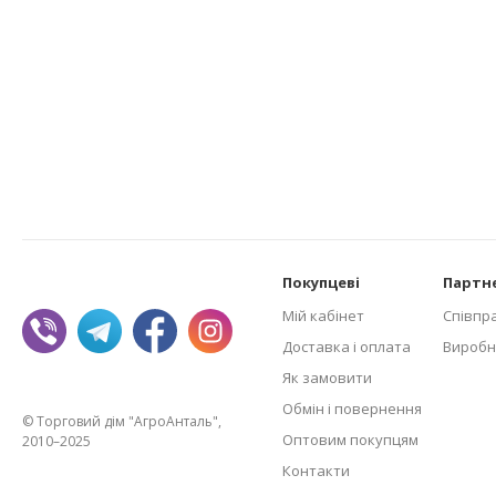
Покупцеві
Партн
Мій кабінет
Співпр
Доставка і оплата
Виробн
Як замовити
Обмін і повернення
© Торговий дім "АгроАнталь",
Оптовим покупцям
2010–2025
Контакти