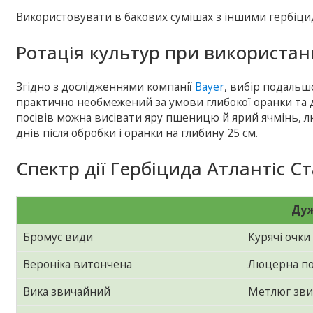
Використовувати в бакових сумішах з іншими гербіц
Ротація культур при використанн
Згідно з дослідженнями компанії
Bayer
, вибір подальш
практично необмежений за умови глибокої оранки та д
посівів можна висівати яру пшеницю й ярий ячмінь, лю
днів після обробки і оранки на глибину 25 см.
Спектр дії Гербіцида Атлантіс Ст
Дуж
Бромус види
Курячі очки
Вероніка витончена
Люцерна по
Вика звичайний
Метлюг зв