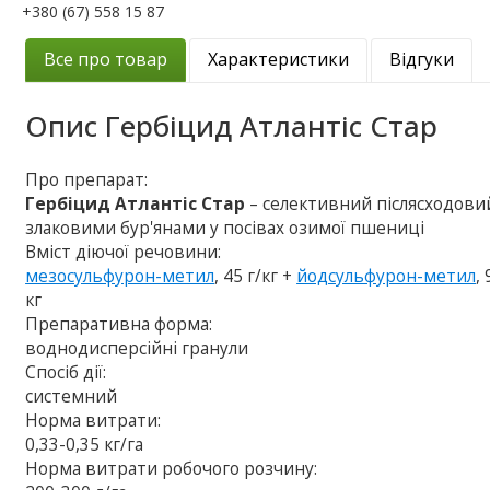
+380 (67) 558 15 87
Все про товар
Характеристики
Відгуки
Опис
Гербіцид Атлантіс Стар
Про препарат:
Гербіцид Атлантіс Стар
– селективний післясходов
злаковими бур'янами у посівах озимої пшениці
Вміст діючої речовини:
мезосульфурон-метил
, 45 г/кг +
йодсульфурон-метил
,
кг
Препаративна форма:
воднодисперсійні гранули
Спосіб дії:
системний
Норма витрати:
0,33-0,35 кг/га
Норма витрати робочого розчину: