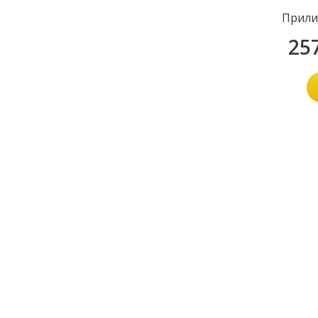
Прили
25